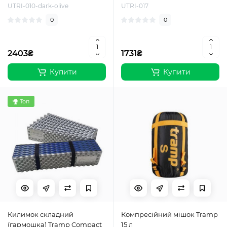
UTRI-010-dark-olive
UTRI-017
0
0
2403₴
1731₴
Купити
Купити
Топ
Килимок складний
Компресійний мішок Tramp
(гармошка) Tramp Compact
15 л