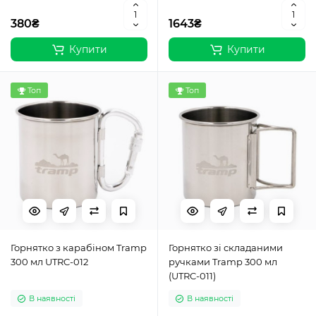
380₴
1643₴
Купити
Купити
Топ
Топ
Горнятко з карабіном Tramp
Горнятко зі складаними
300 мл UTRC-012
ручками Tramp 300 мл
(UTRC-011)
В наявності
В наявності