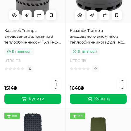
Казанок Tramp з
Казанок Tramp з
анодованого алюмінію з
анодованого алюмінію з
теплообмінником 1,5 л TRC-
теплообмінником 2,2 л TRC-
118
119
В наявності
В наявності
UTRC-118
UTRC-119
0
0
1514₴
1648₴
Купити
Купити
Топ
Топ