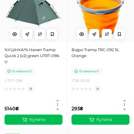
%УЦІНКА!% Намет Tramp
Відро Tramp TRC-092 5L
Quick 2 (v2) green UTRT-096-
Orange
U
В наявності
В наявності
UTRT-096
1736.09.38
0
0
5140₴
293₴
Купити
Купити