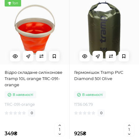
Топ
Відро складане силіконове
Гермомішок Tramp PVC
Tramp 10L orange TRC-091-
Diamond 50l Olive
orange
В наявності
В наявності
TRC-091-orange
1736.06.79
0
0
349₴
925₴