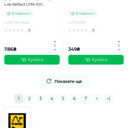
Lite Reflect UTRI-001
185x56x1,8 см Blue
В наявності
В наявності
UTRI-001-blue
UTRS-090
0
0
1186₴
349₴
Купити
Купити
Показати ще
1
2
3
4
5
6
7
>
>|