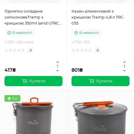
Горнятко складане
Казан алюмінієвий з
силіконовеTramp з
кришкою Tramp 4,8 л TRC-
кришкою 350ml sand UTRC-
055
082-sand
В наявності
В наявності
UTRC-082-sand
UTRC-055
0
0
417₴
801₴
Купити
Купити
Топ