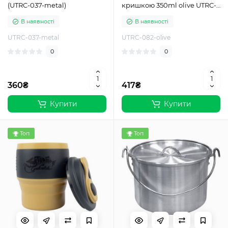
(UTRC-037-metal)
кришкою 350ml olive UTRC-
082-olive
В наявності
В наявності
UTRC-037-metal
UTRC-082-olive
0
0
360₴
417₴
Купити
Купити
Топ
Топ