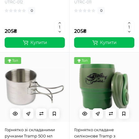
UTRC-012
UTRC-011
0
0
205₴
205₴
Купити
Купити
Топ
Топ
Горнятко зі складаними
Горнятко складане
ручками Tramp 500 мл
силіконове Tramp з