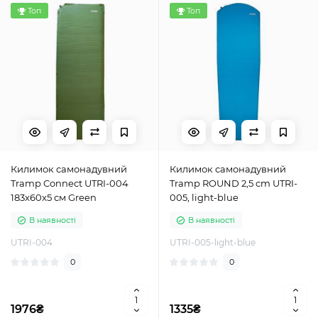
Топ
Топ
Килимок самонадувний
Килимок самонадувний
Tramp Connect UTRI-004
Tramp ROUND 2,5 cm UTRI-
183x60x5 см Green
005, light-blue
В наявності
В наявності
UTRI-004
UTRI-005-light-blue
0
0
1976₴
1335₴