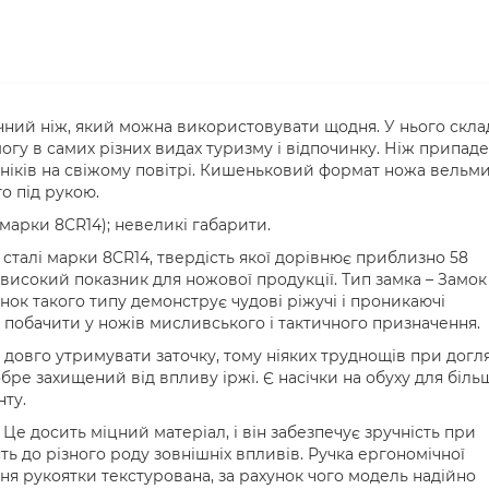
ний ніж, який можна використовувати щодня. У нього скла
могу в самих різних видах туризму і відпочинку. Ніж припаде
ніків на свіжому повітрі. Кишеньковий формат ножа вельм
о під рукою.
 марки 8CR14); невеликі габарити.
сталі марки 8CR14, твердість якої дорівнює приблизно 58
исокий показник для ножової продукції. Тип замка – Замок
нок такого типу демонструє чудові ріжучі і проникаючі
на побачити у ножів мисливського і тактичного призначення.
 довго утримувати заточку, тому ніяких труднощів при догл
бре захищений від впливу іржі. Є насічки на обуху для біль
нту.
 Це досить міцний матеріал, і він забезпечує зручність при
ть до різного роду зовнішніх впливів. Ручка ергономічної
я рукоятки текстурована, за рахунок чого модель надійно