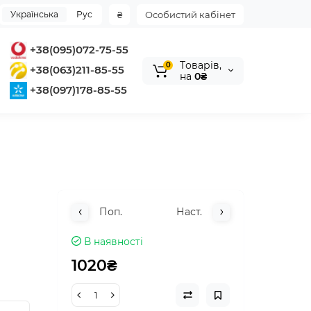
Українська
Рус
₴
Особистий кабінет
+38(095)072-75-55
Tоварів,
0
+38(063)211-85-55
на
0₴
+38(097)178-85-55
Поп.
Наст.
В наявності
1020₴