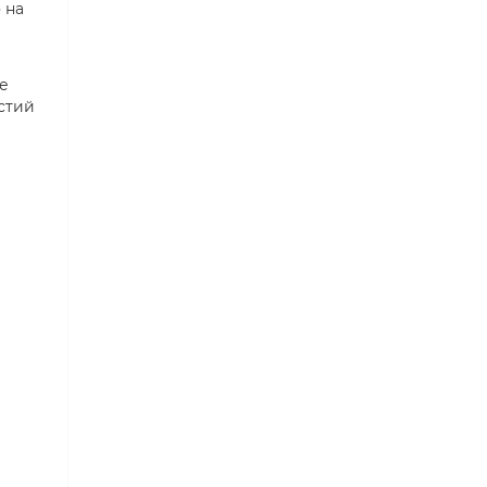
 на
де
стий