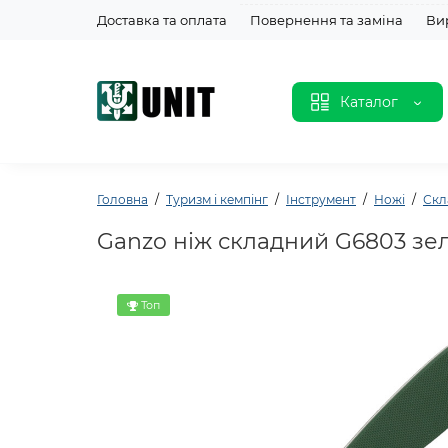
Доставка та оплата
Повернення та заміна
Ви
Каталог
Головна
Туризм і кемпінг
Інструмент
Ножі
Скл
Ganzo ніж складний G6803 зе
Топ