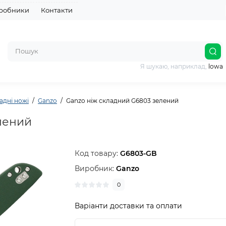
робники
Контакти
Я шукаю, наприклад,
lowa
адні ножі
Ganzo
Ganzo ніж складний G6803 зелений
лений
Код товару:
G6803-GB
Виробник:
Ganzo
0
Варіанти доставки та оплати