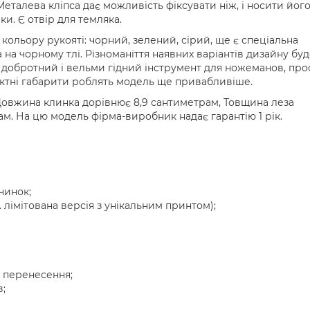
Металева кліпса дає можливість фіксувати ніж, і носити його
ки. Є отвір для темляка.
кольору рукояті: чорний, зелений, сірий, ще є спеціальна
 на чорному тлі. Різноманіття наявних варіантів дизайну бу
 добротний і вельми гідний інструмент для ножеманов, про
пактні габарити роблять модель ще привабливіше.
 Довжина клинка дорівнює 8,9 сантиметрам, Товщина леза
рам. На цю модель фірма-виробник надає гарантію 1 рік.
чинок;
. лімітована версія з унікальним принтом);
 перенесення;
в;