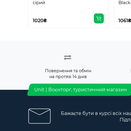
ciрий
Black
1020₴
1061
Повернення та обмін
на протязі 14 днів
Unit | Воєнторг, туристичний магазин
Бажаєте бути в курсі всіх на
Підп