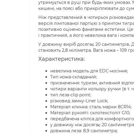
утримується в руці при будь-яких умовах. 
кишені, на поясі або прикріплювати до сум
Ніж представлений в чотирьох різновидах 
версія лімітованої партією з принтом тигра
позитивно оцінено фанатами естетики. Це
і практичний, а його невелика вага і ком
У довжину виріб досягає 20 сантиметрів,
становить 2,8 міліметра. Вага ножа – 109 г
Характеристика:
невелика модель для EDC-носіння;
Тип ножа-складаний;
призначення: туризм, активний відпо
чотири варіанти кольору ручки (в т. ч
тип леза-clip point;
різновид замку-Liner Lock;
Матеріал клинка: сталь марки 8CR14;
Матеріал рукояті: склотекстоліт G10;
передбачена кліпса для комфортного
у довжину ніж досягає 20 сантиметрі
довжина леза: 8,9 сантиметра;