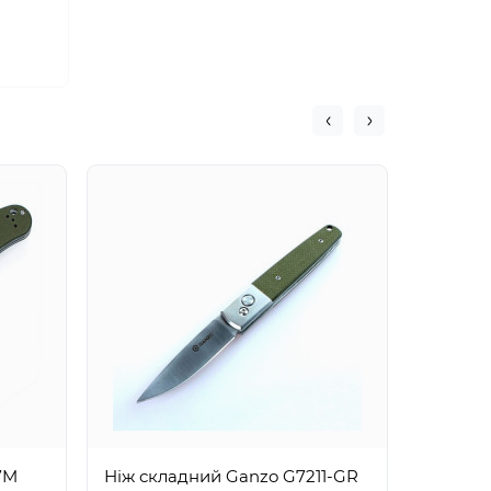
Ganzo 
зелени
7M
Ніж складний Ganzo G7211-GR
1217₴