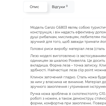
0
Опис
Відгуки
Модель Ganzo G6803 являє собою туристич
конструкція, і він надасть ефективну допо
душі рибалкам, мисливцям, любителям пік
зручний для того, щоб завжди тримати йог
Головні риси виробу: матеріал леза (сталь
Лезо моделі виготовлено із застосуванням 
одиницям за шкалою Роквелла. Це досить в
вкладиша. Форма леза – точка затиску. Кли
здібності. Найчастіше леза clip point мож
Клинок заточений гладко. Сталь ножа буде
за ним у власника не виникне. Матеріал до
зручного захоплення і утримання інструме
Ручка ножа зроблена зі склотекстоліту G10.
роботі з ножем, а також демонструє стійкіс
форми, комфортна при захопленні. Поверхн