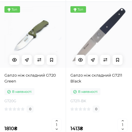
Топ
Топ
Ganzo ніж складний G720
Ganzo ніж складний G7211
Green
Black
В наявності
В наявності
G720G
G7211-BK
0
0
1810₴
1413₴