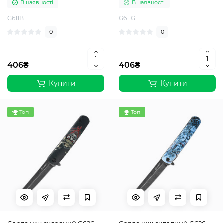
В наявності
В наявності
G611B
G611G
0
0
406₴
406₴
Купити
Купити
Топ
Топ