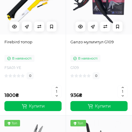
Firebird топор
Ganzo мультитул G109
В наявності
В наявності
FSA01-YE
G109
0
0
1800₴
936₴
Купити
Купити
Топ
Топ