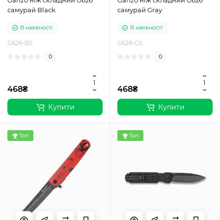
Ganzo ніж складний G626
Ganzo ніж складний G626
самурай Black
самурай Gray
В наявності
В наявності
G626-BS
G626-GS
0
0
468₴
468₴
Купити
Купити
Топ
Топ