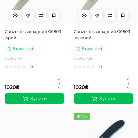
Ganzo ніж складний G6803
Ganzo ніж складний G6803
ciрий
зелений
В наявності
В наявності
G6803-GY
G6803-GB
0
0
1020₴
1020₴
Купити
Купити
Топ