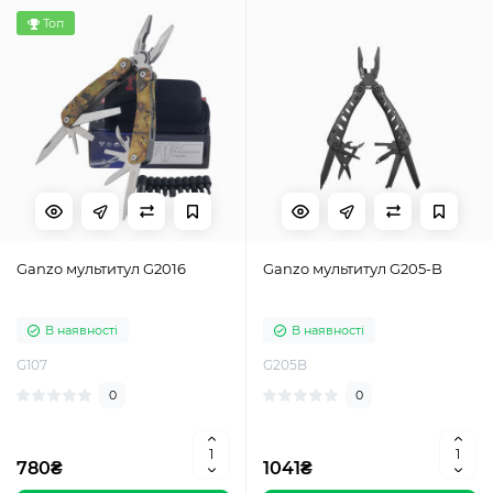
Топ
Ganzo мультитул G2016
Ganzo мультитул G205-B
В наявності
В наявності
G107
G205B
0
0
780₴
1041₴