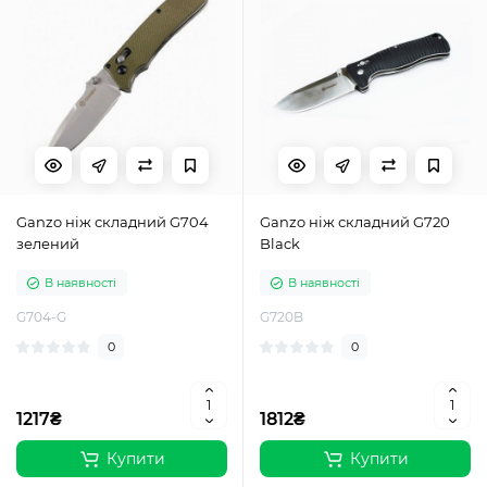
Ganzo ніж складний G704
Ganzo ніж складний G720
зелений
Black
В наявності
В наявності
G704-G
G720B
0
0
1217₴
1812₴
Купити
Купити