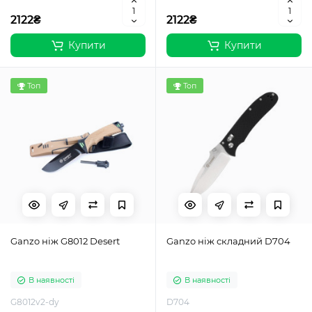
2122₴
2122₴
Купити
Купити
Топ
Топ
Ganzo ніж G8012 Desert
Ganzo ніж складний D704
В наявності
В наявності
G8012v2-dy
D704