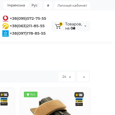
Українська
Рус
₴
Личный кабинет
+38(095)072-75-55
Tоваров,
0
+38(063)211-85-55
на
0₴
+38(097)178-85-55
24
Топ