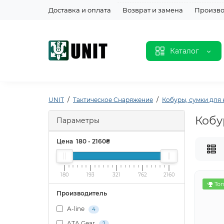
Доставка и оплата
Возврат и замена
Произво
Каталог
UNIT
Тактическое Снаряжение
Кобуры, сумки для
Кобу
Параметры
Цена
180
-
2160
₴
180
193
321
762
2160
Топ
Производитель
A-line
4
ATA Gear
2