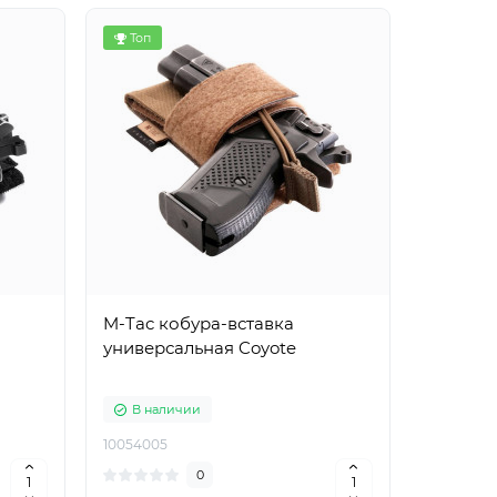
Топ
M-Tac кобура-вставка
универсальная Coyote
В наличии
10054005
0