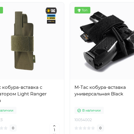
Топ
 кобура-вставка с
M-Tac кобура-вставка
тором Light Ranger
универсальная Black
n
наличии
В наличии
23
10054002
0
0