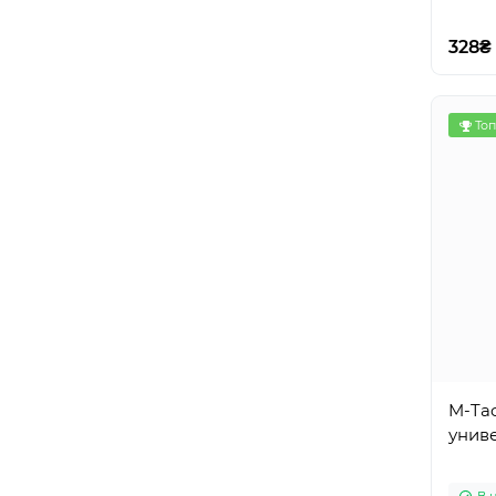
328₴
Топ
M-Tac
унив