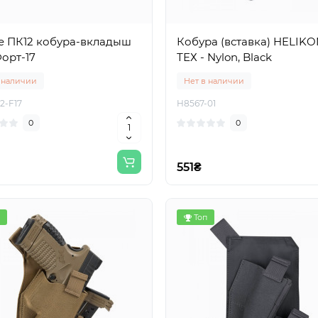
ne ПК12 кобура-вкладыш
Кобура (вставка) HELIKO
орт-17
ТЕХ - Nylon, Black
 наличии
Нет в наличии
2-F17
H8567-01
0
0
551₴
Топ