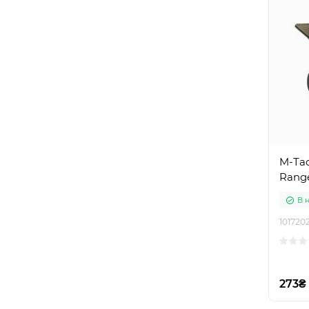
M-Tac
Rang
В 
101720
273₴