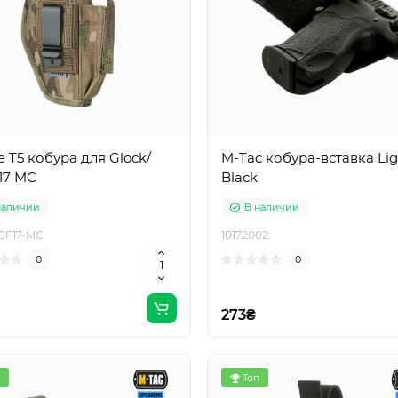
e Т5 кобура для Glock/
M-Tac кобура-вставка Lig
17 MC
Black
наличии
В наличии
GF17-MC
10172002
0
0
273₴
Топ