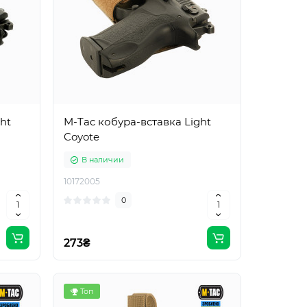
ht
M-Tac кобура-вставка Light
Coyote
В наличии
10172005
0
273₴
Топ