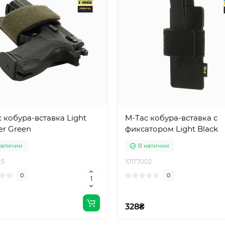
 кобура-вставка Light
M-Tac кобура-вставка с
er Green
фиксатором Light Black
наличии
В наличии
23
10177002
0
0
328₴