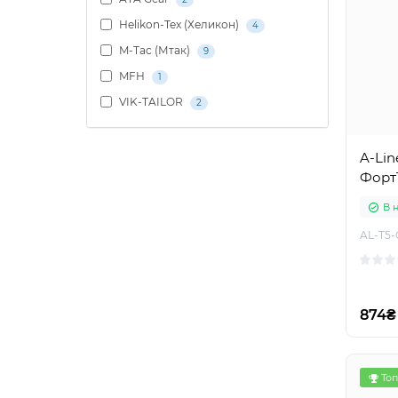
Helikon-Tex (Хеликон)
4
M-Tac (Мтак)
9
MFH
1
VIK-TAILOR
2
A-Lin
Форт
В 
AL-T5-
874₴
Топ