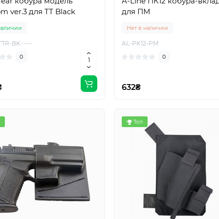
ear кобура модель
A-Line ПК12 кобура-вкл
m ver.3 для ТТ Black
для ПМ
наличии
Нет в наличии
TR-BK-----
AL-PK12-PM
0
0
₴
632₴
Топ