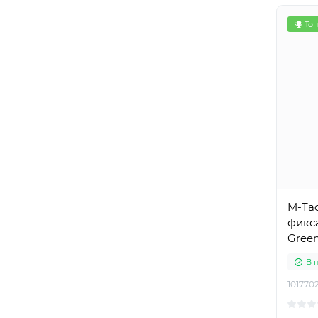
Топ
M-Tac
фикса
Gree
В 
101770