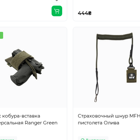
444₴
 кобура-вставка
Страховочный шнур MFH
ерсальная Ranger Green
пистолета Олива