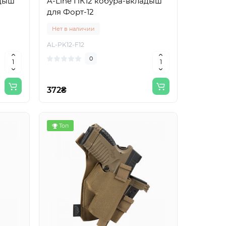
адыш
A-Line ПК12 кобура-вкладыш
для Форт-12
Нет в наличии
AL-PK12-F12
0
372₴
Топ