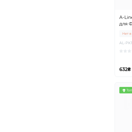
A-Li
для Ф
Нет в
AL-PK1
632₴
Топ