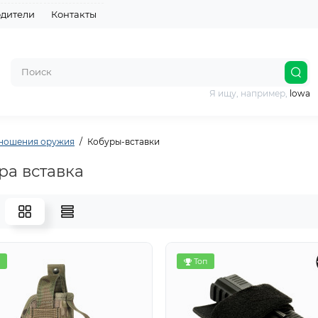
дители
Контакты
Я ищу, например,
lowa
 ношения оружия
Кобуры-вставки
ра вставка
Топ