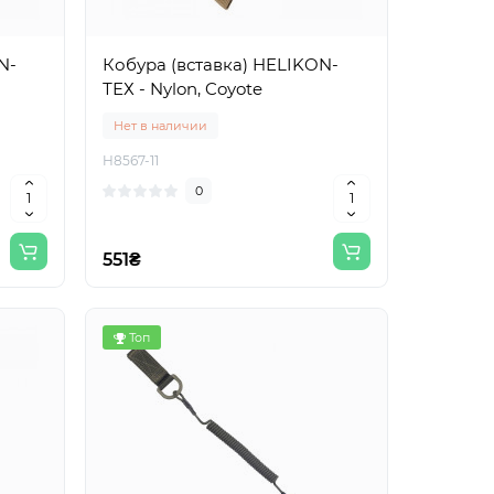
N-
Кобура (вставка) HELIKON-
ТЕХ - Nylon, Coyote
Нет в наличии
H8567-11
0
551₴
Топ