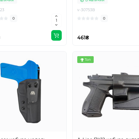
наличии
В наличии
23
v-30753B
0
0
₴
461₴
Топ