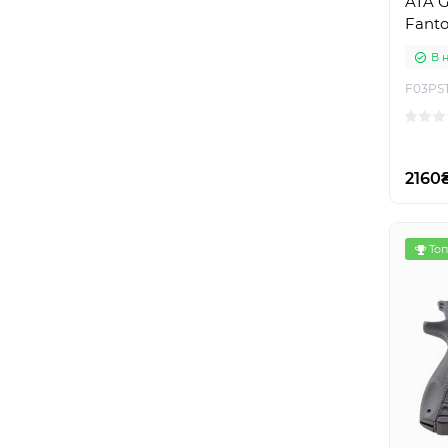
ATA G
Fanto
В 
F03PST
2160
Топ