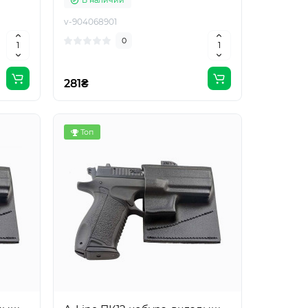
В наличии
v-904068901
0
281₴
Топ