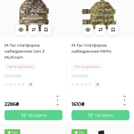
M-Tac платформа
M-Tac платформа
набедренная Gen.3
набедренная MM14
Multicam
Нет в наличии
Нет в наличии
10059908
10059030
0
0
2286₴
1610₴
продано
продано
Топ
Топ