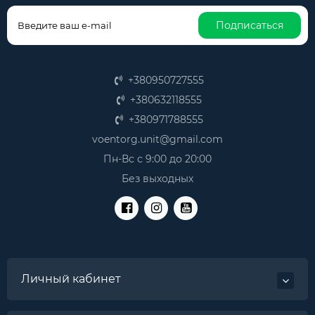
(активисты).
Подписаться
Ношение оружия таким способом не только
обеспечивает быстрый доступ к нему, но и служит
наглядной демонстрацией возможностей. Зачастую
это является более эффективным способом донести
+380950727555
свою мысль и успокоить возможного агрессора или
+380632118555
злоумышленника, нежели применение по
назначению.
+380971788555
Какими особенностями обладает
voentorg.unit@gmail.com
кобура на бедро
Пн-Вс с 9:00 до 20:00
Без выходных
Современная набедренная кобура купить которую вы
сможете в нашем военторге, представляет собой
устройство для ношения оружия, которое крепится
непосредственно на бедре, поверх тактических брюк,
при помощи ремней или фиксирующих систем. Такой
способ ношения позволяет снизить нагрузку на
поясницу и спину, перенеся вес на бедро.
Личный кабинет
При этом сохраняется полная свобода движений и в
случае необходимости, пользователь сможет достать