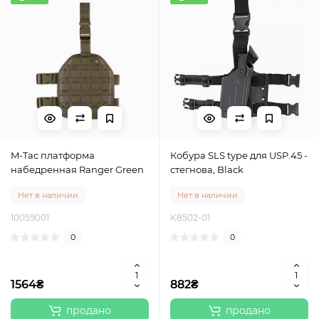
M-Tac платформа
Кобура SLS type для USP.45 -
набедренная Ranger Green
стегнова, Black
Нет в наличии
Нет в наличии
10059001
K8502-01
0
0
1564₴
882₴
продано
продано