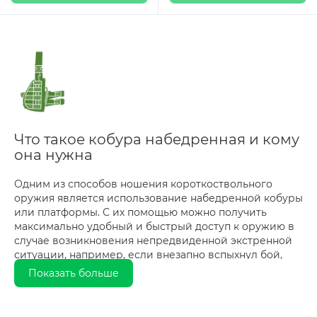
Что такое кобура набедренная и кому
она нужна
Одним из способов ношения короткоствольного
оружия является использование набедренной кобуры
или платформы. С их помощью можно получить
максимально удобный и быстрый доступ к оружию в
случае возникновения непредвиденной экстренной
ситуации, например, если внезапно вспыхнул бой,
если речь идет о военных, или если возникла
Показать больше
опасность жизни или здоровью обычного человека.
Современная кобура набедренная купить которую вы