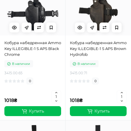
Кобура набедренная Ammo
Кобура набедренная Ammo
Key ILLEGIBLE-1 S APS Black
Key ILLEGIBLE-1 S APS Brown
Chrome
Hydrofob
В наличии
В наличии
3415.00.65
3415.00.71
0
0
1018₴
1018₴
Купить
Купить