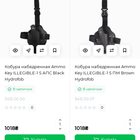
Кобура набедренная Ammo
Кобура набедренная Ammo
Key ILLEGIBLE-1 S АПС Black
Key ILLEGIBLE-1 S ПМ Brown
Hydrofob
Hydrofob
В наличии
В наличии
3415.00.00
3415.00.07
0
0
1018₴
1018₴
Купить
Купить