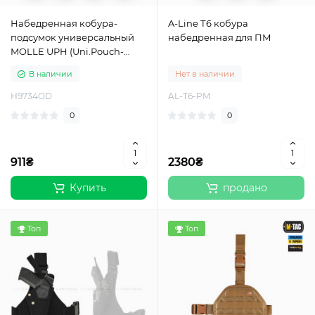
Набедренная кобура-
A-Line Т6 кобура
подсумок универсальный
набедренная для ПМ
MOLLE UPH (Uni.Pouch-
Holster) Olive Drab
В наличии
Нет в наличии
H9734OD
AL-T6-PM
0
0
911₴
2380₴
Купить
продано
Топ
Топ