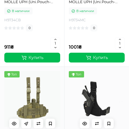
MOLLE UPH (Uni.Pouch-
MOLLE UPH (Uni.Pouch-
Holster) Coyote Brown
Holster) MTP/MCU camo
В наличии
В наличии
H9734CB
H9734MC
0
0
911₴
1001₴
Купить
Купить
Топ
Топ