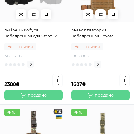
A-Line Т6 кобура
M-Tac платформа
набедренная для Форт-12
набедренная Coyote
Нет в наличии
Нет в наличии
AL-T6-F12
10059005
0
0
2380₴
1687₴
продано
продано
Топ
Топ