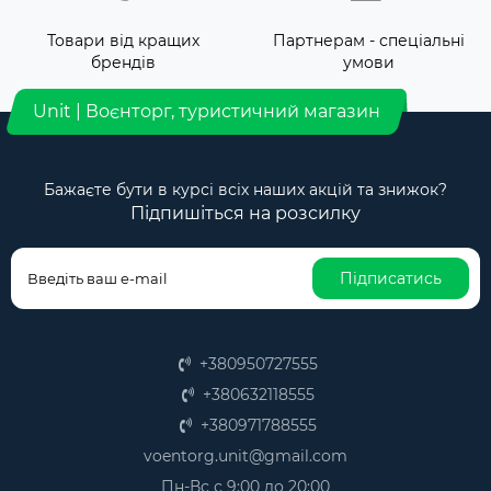
Товари від кращих
Партнерам - спеціальні
брендів
умови
Unit | Воєнторг, туристичний магазин
Бажаєте бути в курсі всіх наших акцій та знижок?
Підпишіться на розсилку
Підписатись
+380950727555
+380632118555
+380971788555
voentorg.unit@gmail.com
Пн-Вс с 9:00 до 20:00