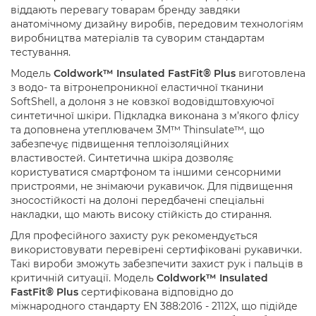
віддають перевагу товарам бренду завдяки
анатомічному дизайну виробів, передовим технологіям
виробництва матеріалів та суворим стандартам
тестування.
Модель
Coldwork™ Insulated FastFit® Plus
виготовлена
з водо- та вітронепроникної еластичної тканини
SoftShell, а долоня з не ковзкої водовідштовхуючої
синтетичної шкіри. Підкладка виконана з м’якого флісу
та доповнена утеплювачем 3M™ Thinsulate™, що
забезпечує підвищення теплоізоляційних
властивостей. Синтетична шкіра дозволяє
користуватися смартфоном та іншими сенсорними
пристроями, не знімаючи рукавичок. Для підвищення
зносостійкості на долоні передбачені спеціальні
накладки, що мають високу стійкість до стирання.
Для професійного захисту рук рекомендується
використовувати перевірені сертифіковані рукавички.
Такі вироби зможуть забезпечити захист рук і пальців в
критичній ситуації. Модель
Coldwork™ Insulated
FastFit® Plus
сертифікована відповідно до
міжнародного стандарту EN 388:2016 - 2112X, що підійде