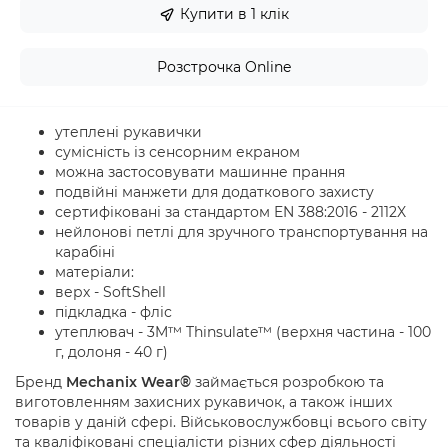
Купити в 1 клік
Розстрочка Online
утеплені рукавички
сумісність із сенсорним екраном
можна застосовувати машинне прання
подвійні манжети для додаткового захисту
сертифіковані за стандартом EN 388:2016 - 2112X
нейлонові петлі для зручного транспортування на
карабіні
матеріали:
верх - SoftShell
підкладка - фліс
утеплювач - 3M™ Thinsulate™ (верхня частина - 100
г, долоня - 40 г)
Бренд
Mechanix Wear®
займається розробкою та
виготовленням захисних рукавичок, а також інших
товарів у даній сфері. Військовослужбовці всього світу
та кваліфіковані спеціалісти різних сфер діяльності