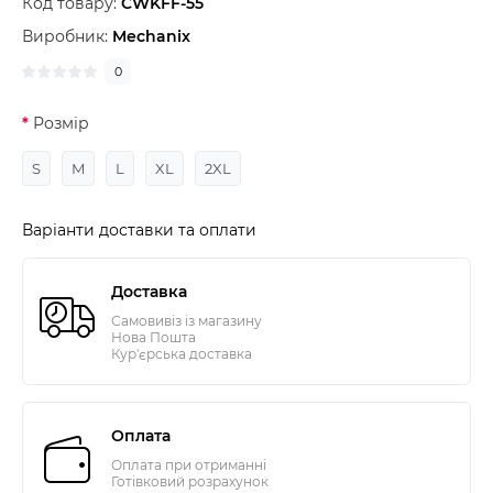
Код товару:
CWKFF-55
Виробник:
Mechanix
0
Розмір
S
M
L
XL
2XL
Варіанти доставки та оплати
Доставка
Самовивіз із магазину
Нова Пошта
Кур'єрська доставка
Оплата
Оплата при отриманні
Готівковий розрахунок