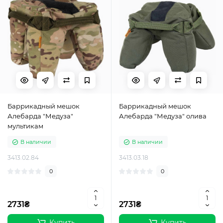
Баррикадный мешок
Баррикадный мешок
Алебарда "Медуза"
Алебарда "Медуза" олива
мультикам
В наличии
В наличии
3413.02.84
3413.03.18
0
0
2731₴
2731₴
Купить
Купить