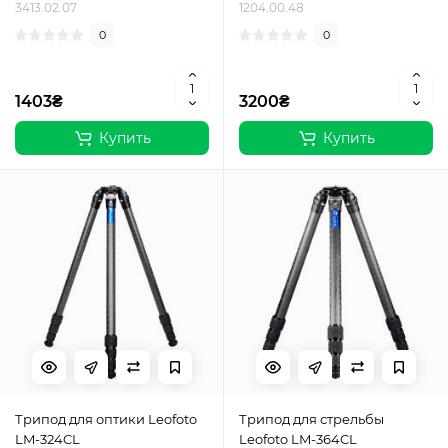
3413.02.07
1204.00.48
0
0
1403₴
3200₴
Купить
Купить
Трипод для оптики Leofoto
Трипод для стрельбы
LM-324CL
Leofoto LM-364CL