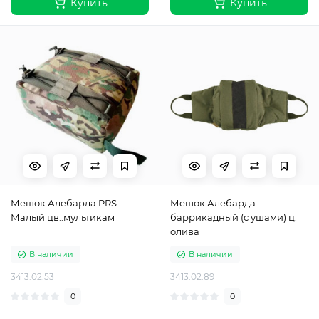
Купить
Купить
Мешок Алебарда PRS.
Мешок Алебарда
Малый цв.:мультикам
баррикадный (с ушами) ц:
олива
В наличии
В наличии
3413.02.53
3413.02.89
0
0