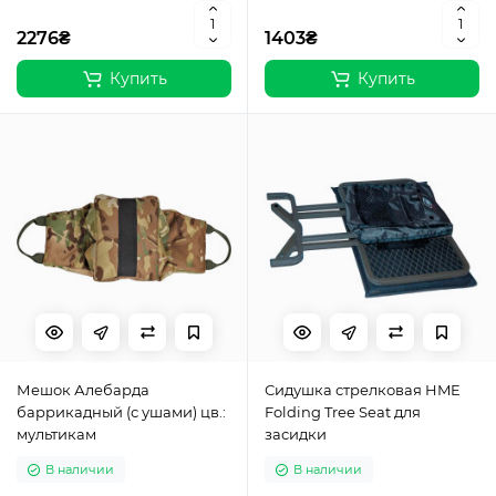
2276₴
1403₴
Купить
Купить
Мешок Алебарда
Сидушка стрелковая HME
баррикадный (с ушами) цв.:
Folding Tree Seat для
мультикам
засидки
В наличии
В наличии