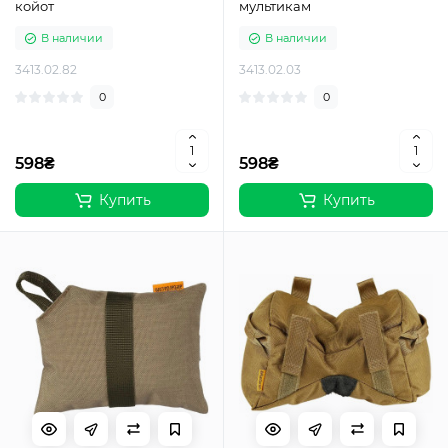
койот
мультикам
В наличии
В наличии
3413.02.82
3413.02.03
0
0
598₴
598₴
Купить
Купить