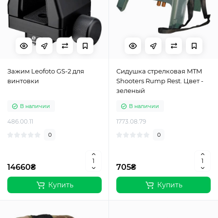
Зажим Leofoto GS-2 для
Сидушка стрелковая MTM
винтовки
Shooters Rump Rest. Цвет -
зеленый
В наличии
В наличии
486.00.11
1773.08.79
0
0
14660₴
705₴
Купить
Купить