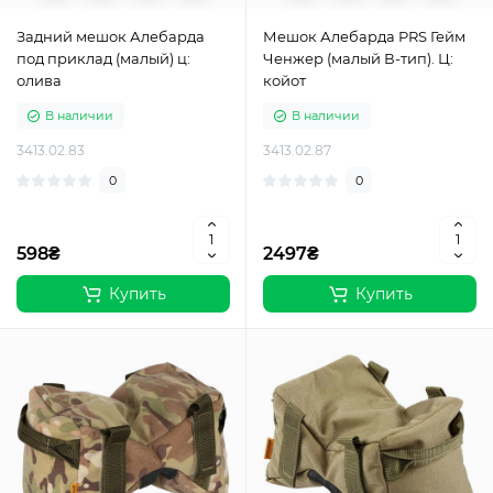
Задний мешок Алебарда
Мешок Алебарда PRS Гейм
под приклад (малый) ц:
Ченжер (малый В-тип). Ц:
олива
койот
В наличии
В наличии
3413.02.83
3413.02.87
0
0
598₴
2497₴
Купить
Купить