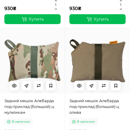
930₴
930₴
Купить
Купить
Задний мешок Алебарда
Задний мешок Алебарда
под приклад (большой) ц:
под приклад (большой) ц:
мультикам
олива
В наличии
В наличии