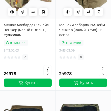
Мешок Алебарда PRS Гейм
Мешок Алебарда PRS Гейм
Ченжер (малый В-тип). Ц:
Ченжер (малый В-тип). Ц:
мультикам
олива
В наличии
В наличии
3413.02.63
3413.03.09
0
0
2497₴
2497₴
Купить
Купить