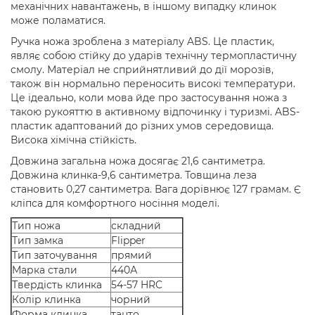
механічних навантажень, в іншому випадку клинок
може поламатися.
Ручка ножа зроблена з матеріалу ABS. Це пластик,
являє собою стійку до ударів технічну термопластичну
смолу. Матеріал не сприйнятливий до дії морозів,
також він нормально переносить високі температури.
Це ідеально, коли мова йде про застосування ножа з
такою рукояттю в активному відпочинку і туризмі. ABS-
пластик адаптований до різних умов середовища.
Висока хімічна стійкість.
Довжина загальна ножа досягає 21,6 сантиметра.
Довжина клинка-9,6 сантиметра. Товщина леза
становить 0,27 сантиметра. Вага дорівнює 127 грамам. Є
кліпса для комфортного носіння моделі.
Тип ножа
складний
Тип замка
Flipper
Тип заточування
прямий
Марка стали
440А
Твердість клинка
54-57 HRC
Колір клинка
чорний
Форма клинка
танто