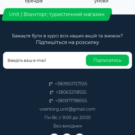
брендів
умови
Unit | Воєнторг, туристичний магазин
Бажаєте бути в курсі всіх наших акцій та знижок?
Підпишіться на розсилку
Підписатись
+380950727555
+380632118555
+380971788555
voentorg.unit@gmail.com
Пн-Вс с 9:00 до 20:00
Без вихідних