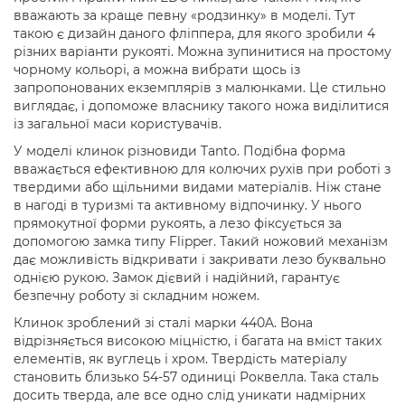
вважають за краще певну «родзинку» в моделі. Тут
такою є дизайн даного фліппера, для якого зробили 4
різних варіанти рукояті. Можна зупинитися на простому
чорному кольорі, а можна вибрати щось із
запропонованих екземплярів з малюнками. Це стильно
виглядає, і допоможе власнику такого ножа виділитися
із загальної маси користувачів.
У моделі клинок різновиди Tanto. Подібна форма
вважається ефективною для колючих рухів при роботі з
твердими або щільними видами матеріалів. Ніж стане
в нагоді в туризмі та активному відпочинку. У нього
прямокутної форми рукоять, а лезо фіксується за
допомогою замка типу Flipper. Такий ножовий механізм
дає можливість відкривати і закривати лезо буквально
однією рукою. Замок дієвий і надійний, гарантує
безпечну роботу зі складним ножем.
Клинок зроблений зі сталі марки 440A. Вона
відрізняється високою міцністю, і багата на вміст таких
елементів, як вуглець і хром. Твердість матеріалу
становить близько 54-57 одиниці Роквелла. Така сталь
досить тверда, але все одно слід уникати надмірних