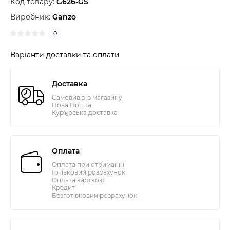
Код товару:
G626-GS
Виробник:
Ganzo
0
Варіанти доставки та оплати
Доставка
Самовивіз із магазину
Нова Пошта
Кур'єрська доставка
Оплата
Оплата при отриманні
Готівковий розрахунок
Оплата карткою
Кредит
Безготівковий розрахунок