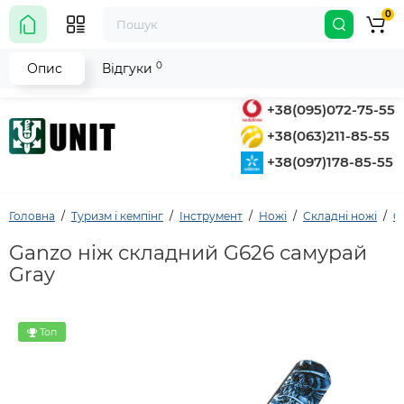
0
0
Опис
Відгуки
+38(095)072-75-55
+38(063)211-85-55
+38(097)178-85-55
Головна
Туризм і кемпінг
Інструмент
Ножі
Складні ножі
G
Ganzo ніж складний G626 самурай
Gray
Топ