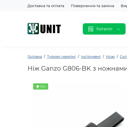
Доставка та оплата
Повернення та заміна
Ви
Каталог
Головна
Туризм і кемпінг
Інструмент
Ножі
Скл
Ніж Ganzo G806-BK з ножнами
Топ