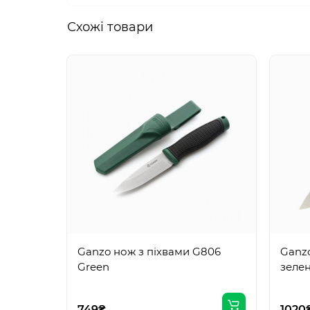
Схожi товари
Ganzo нож з піхвами G806
Ganz
Green
зеле
749₴
1020