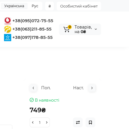
Українська
Рус
₴
Особистий кабінет
+38(095)072-75-55
Tоварів,
0
+38(063)211-85-55
на
0₴
+38(097)178-85-55
Поп.
Наст.
В наявності
749₴