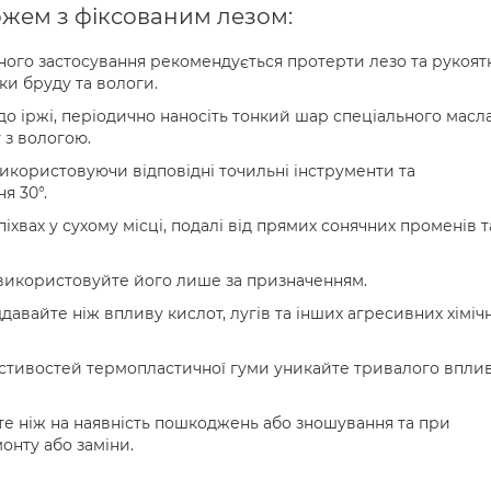
ожем з фіксованим лезом:
жного застосування рекомендується протерти лезо та рукоят
и бруду та вологи.
а до іржі, періодично наносіть тонкий шар спеціального масл
 з вологою.
 використовуючи відповідні точильні інструменти та
я 30°.
піхвах у сухому місці, подалі від прямих сонячних променів т
та використовуйте його лише за призначенням.
іддавайте ніж впливу кислот, лугів та інших агресивних хіміч
астивостей термопластичної гуми уникайте тривалого впли
те ніж на наявність пошкоджень або зношування та при
монту або заміни.