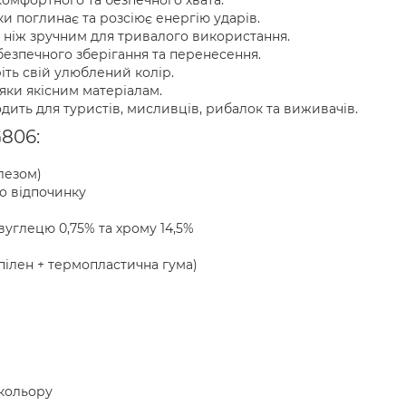
омфортного та безпечного хвата.
и поглинає та розсіює енергію ударів.
ть ніж зручним для тривалого використання.
 безпечного зберігання та перенесення.
іть свій улюблений колір.
дяки якісним матеріалам.
дить для туристів, мисливців, рибалок та виживачів.
806:
лезом)
о відпочинку
 вуглецю 0,75% та хрому 14,5%
пілен + термопластична гума)
 кольору