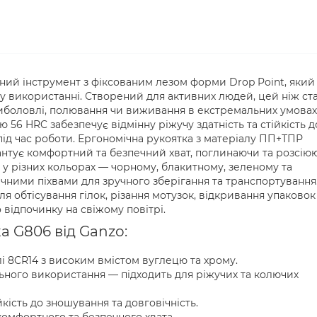
ний інструмент з фіксованим лезом форми Drop Point, який
 у використанні. Створений для активних людей, цей ніж ст
риболовлі, полювання чи виживання в екстремальних умовах
тю 56 HRC забезпечує відмінну ріжучу здатність та стійкість д
під час роботи. Ергономічна рукоятка з матеріалу ПП+ТПР
антує комфортний та безпечний хват, поглинаючи та розсію
 у різних кольорах — чорному, блакитному, зеленому та
чними піхвами для зручного зберігання та транспортування
ля обтісування гілок, різання мотузок, відкривання упаковок
 відпочинку на свіжому повітрі.
 G806 від Ganzo:
лі 8CR14 з високим вмістом вуглецю та хрому.
ьного використання — підходить для ріжучих та колючих
кість до зношування та довговічність.