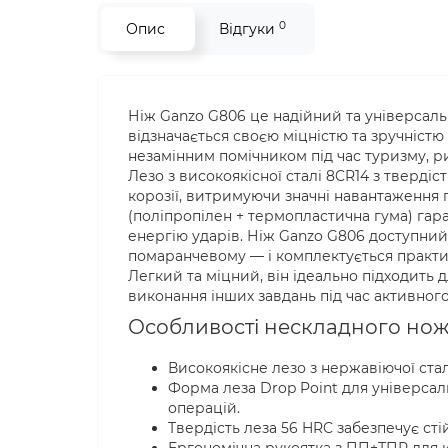
0
Опис
Відгуки
Ніж Ganzo G806 це надійний та універсаль
відзначається своєю міцністю та зручністю
незамінним помічником під час туризму, 
Лезо з високоякісної сталі 8CR14 з твердіс
корозії, витримуючи значні навантаження 
(поліпропілен + термопластична гума) гар
енергію ударів. Ніж Ganzo G806 доступний
помаранчевому — і комплектується практи
Легкий та міцний, він ідеально підходить д
виконання інших завдань під час активного
Особливості нескладного ножа
Високоякісне лезо з нержавіючої ста
Форма леза Drop Point для універсал
операцій.
Твердість леза 56 HRC забезпечує стій