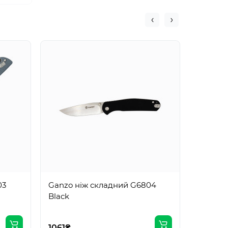
Ganzo 
Green
03
Ganzo ніж складний G6804
1186₴
Black
1061₴