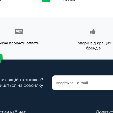
Різні варіанти оплати
Товари від кращих
брендів
ших акцій та знижок?
ишіться на розсилку
тий кабінет
Додатк