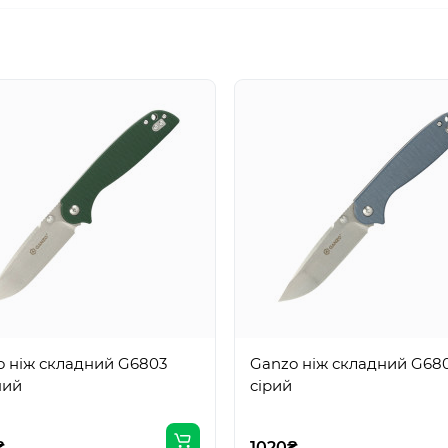
o ніж складний G6803
Ganzo ніж складний G68
ний
ciрий
₴
1020₴