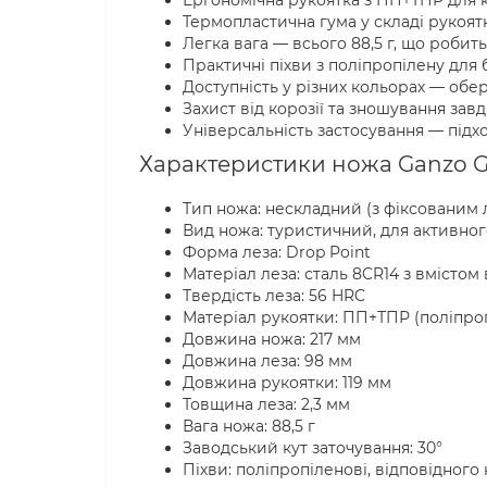
Ергономічна рукоятка з ПП+ТПР для к
Термопластична гума у складі рукоятк
Легка вага — всього 88,5 г, що роби
Практичні піхви з поліпропілену для
Доступність у різних кольорах — обер
Захист від корозії та зношування зав
Універсальність застосування — підхо
Характеристики ножа Ganzo G
Тип ножа: нескладний (з фіксованим 
Вид ножа: туристичний, для активног
Форма леза: Drop Point
Матеріал леза: сталь 8CR14 з вмістом
Твердість леза: 56 HRC
Матеріал рукоятки: ПП+ТПР (поліпро
Довжина ножа: 217 мм
Довжина леза: 98 мм
Довжина рукоятки: 119 мм
Товщина леза: 2,3 мм
Вага ножа: 88,5 г
Заводський кут заточування: 30°
Піхви: поліпропіленові, відповідного