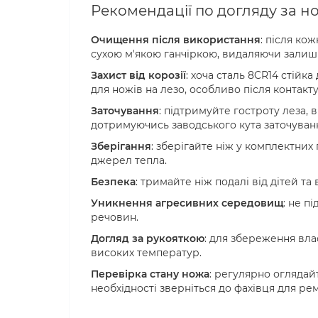
Рекомендації по догляду за н
Очищення після використання
: після ко
сухою м'якою ганчіркою, видаляючи залишк
Захист від корозії
: хоча сталь 8CR14 стійк
для ножів на лезо, особливо після контакту
Заточування
: підтримуйте гостроту леза,
дотримуючись заводського кута заточуванн
Зберігання
: зберігайте ніж у комплектних 
джерел тепла.
Безпека
: тримайте ніж подалі від дітей 
Уникнення агресивних середовищ
: не п
речовин.
Догляд за рукояткою
: для збереження вл
високих температур.
Перевірка стану ножа
: регулярно оглядай
необхідності зверніться до фахівця для ре