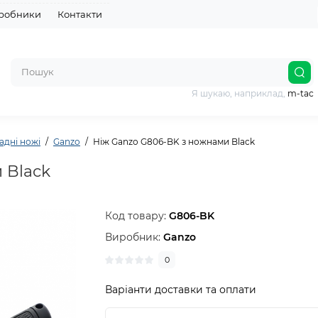
робники
Контакти
Я шукаю, наприклад,
m-tac
адні ножі
Ganzo
Ніж Ganzo G806-BK з ножнами Black
 Black
Код товару:
G806-BK
Виробник:
Ganzo
0
Варіанти доставки та оплати