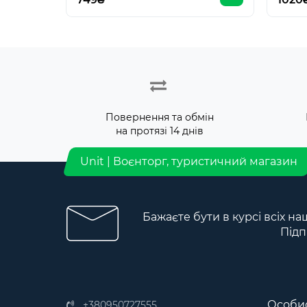
Повернення та обмін
на протязі 14 днів
Unit | Воєнторг, туристичний магазин
Бажаєте бути в курсі всіх на
Підп
Особис
+380950727555