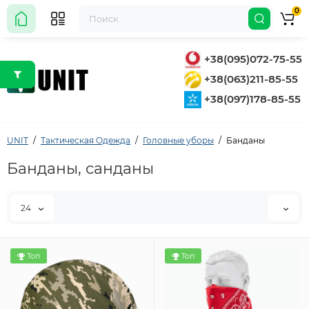
0
+38(095)072-75-55
+38(063)211-85-55
+38(097)178-85-55
UNIT
Тактическая Одежда
Головные уборы
Банданы
Банданы, санданы
24
Топ
Топ