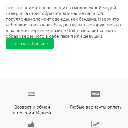
Тем, кто внимательно следит за молодежной модой,
наверняка стоит обратить внимание на такой
популярный элемент одежды, как бандана. Нарочито
небрежно повязанная бандана купить которую можно
в нашем интернет-магазине Unit позволяет создать
образ уверенного в себе парня или девушки,
которым важно утвердить себя среди друзей.
Показать больше
Очень часто такой стиль можно наблюдать в
различных подростковых компаниях, которые
собираются вместе, чтобы весело проводить свое
время, заниматься любимыми видами спорта
(например, стильная и модная бандана является
обязательным элементом одежды скейтеров и
любителей хип-хопа).
Также не стоит забывать и об утилитарной функции –
эта деталь вашего повседневного костюма позволяет
Возврат и обмен
Любые варианты оплаты
удерживать длинные волосы, не давая спадать им на
в течении 14 дней
лоб и закрывать глаза во время занятий спортом или
просто при активном времяпрепровождении. Если
вы ежедневно занимаетесь бегом ну или просто