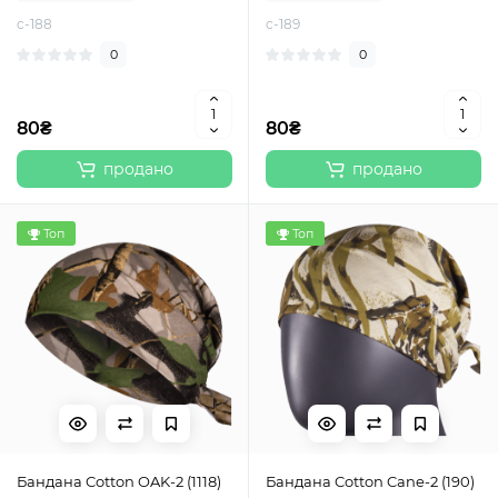
c-188
c-189
0
0
80₴
80₴
продано
продано
Топ
Топ
Бандана Cotton OAK-2 (1118)
Бандана Cotton Cane-2 (190)