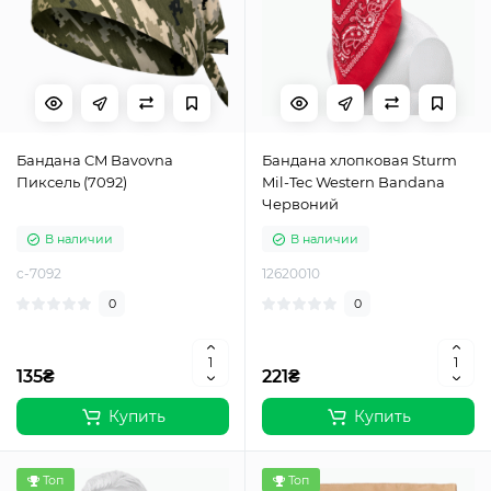
Бандана CM Bavovna
Бандана хлопковая Sturm
Пиксель (7092)
Mil-Tec Western Bandana
Червоний
В наличии
В наличии
c-7092
12620010
0
0
135₴
221₴
Купить
Купить
Топ
Топ