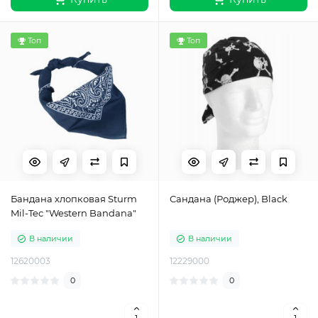
Топ
Топ
Бандана хлопковая Sturm
Сандана (Роджер), Black
Mil-Tec "Western Bandana"
В наличии
В наличии
12620003
12229000
0
0