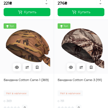
221₴
276₴
Купить
Купить
Топ
Топ
Бандана Cotton Cane-1 (369)
Бандана Cotton Cane-3 (191)
Нет в наличии
Нет в наличии
c-369
c-191
0
0