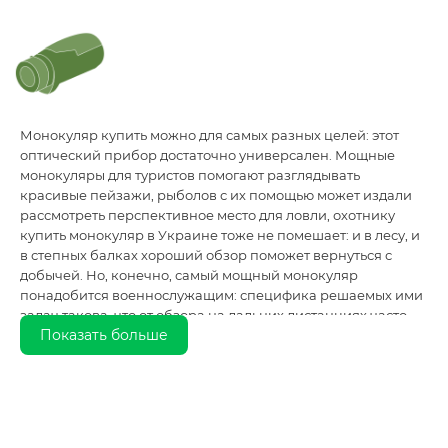
Монокуляр купить можно для самых разных целей: этот
оптический прибор достаточно универсален. Мощные
монокуляры для туристов помогают разглядывать
красивые пейзажи, рыболов с их помощью может издали
рассмотреть перспективное место для ловли, охотнику
купить монокуляр в Украине тоже не помешает: и в лесу, и
в степных балках хороший обзор поможет вернуться с
добычей. Но, конечно, самый мощный монокуляр
понадобится военнослужащим: специфика решаемых ими
задач такова, что от обзора на дальних дистанциях часто
Показать больше
зависят и выполнение боевой задачи, и жизни бойцов. Так
что монокуляр купить определенно стоит: в ряде случаев
этот компактный прибор и удобнее, и практичнее бинокля.
Планируя купить самый мощный монокуляр в Украине,
стоит очень внимательно отнестись к выбору места
покупки. Продажа монокуляров – это, конечно, не самый