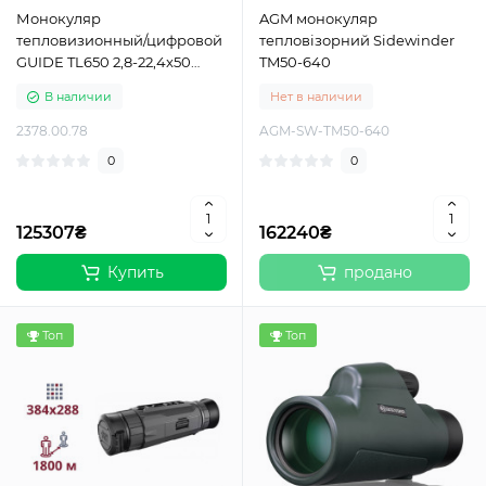
Монокуляр
AGM монокуляр
тепловизионный/цифровой
тепловізорний Sidewinder
GUIDE TL650 2,8-22,4x50
TM50-640
640х480@12μm с
В наличии
Нет в наличии
дальномером. 1400 м
2378.00.78
AGM-SW-TM50-640
0
0
125307₴
162240₴
Купить
продано
Топ
Топ