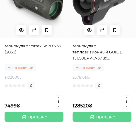
Монокуляр Vortex Solo 8x36
Монокуляр
(S836)
тепловизионный GUIDE
TJ650LP 4.7-37.8х
640х512@12μm с
Нет в наличии
Нет в наличии
дальномером 1500 м
s-920005
2378.01.61
0
0
7499₴
128520₴
продано
продано