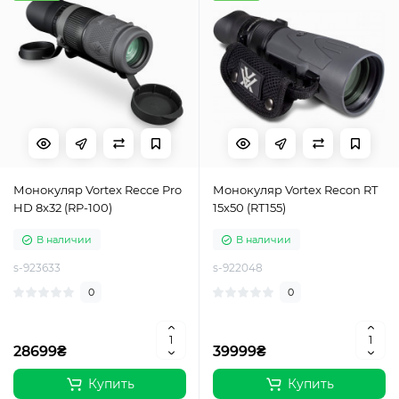
Монокуляр Vortex Recce Pro
Монокуляр Vortex Recon RT
HD 8x32 (RP-100)
15x50 (RT155)
В наличии
В наличии
s-923633
s-922048
0
0
28699₴
39999₴
Купить
Купить