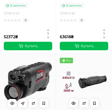
В наличии
В наличии
2378.01.59
2378.01.60
0
0
52372₴
63618₴
Купить
Купить
Топ