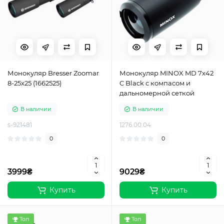
Монокуляр Bresser Zoomar
Монокуляр MINOX MD 7x42
8-25x25 (1662525)
C Black с компасом и
дальномерной сеткой
В наличии
В наличии
s-921481
1276.00.04
0
0
3999₴
9029₴
Купить
Купить
Топ
Топ