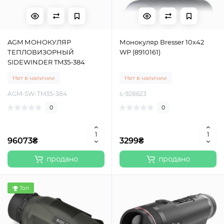
AGM МОНОКУЛЯР
Монокуляр Bresser 10x42
ТЕПЛОВИЗОРНЫЙ
WP (8910161)
SIDEWINDER TM35-384
Нет в наличии
Нет в наличии
AGM-SW-TM35-384
s-928623
0
0
96073₴
3299₴
продано
продано
Топ