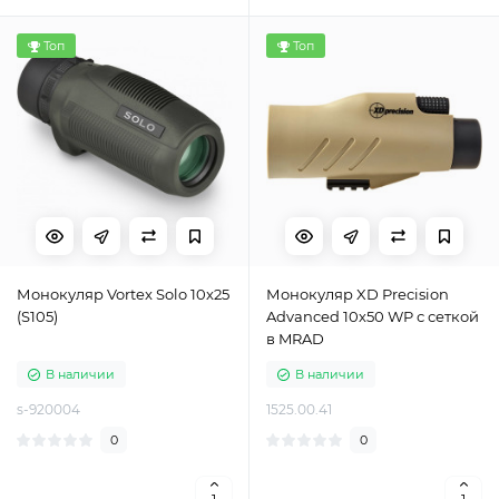
Топ
Топ
Монокуляр Vortex Solo 10x25
Монокуляр XD Precision
(S105)
Advanced 10х50 WP с сеткой
в MRAD
В наличии
В наличии
s-920004
1525.00.41
0
0