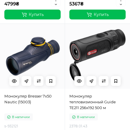
4799₴
5367₴
Купить
Купить
Монокуляр Bresser 7x50
Монокуляр
Nautic (15003)
тепловизионный Guide
TE211 256x192 500 м
В наличии
В наличии
s-932121
2378.01.43