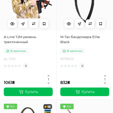
A-Line Т2М ремень
M-Tac бандольера Elite
трехточечный
Black
В наличии
В наличии
AL-T2M
10178002
0
0
1061₴
832₴
Купить
Купить
Топ
Топ