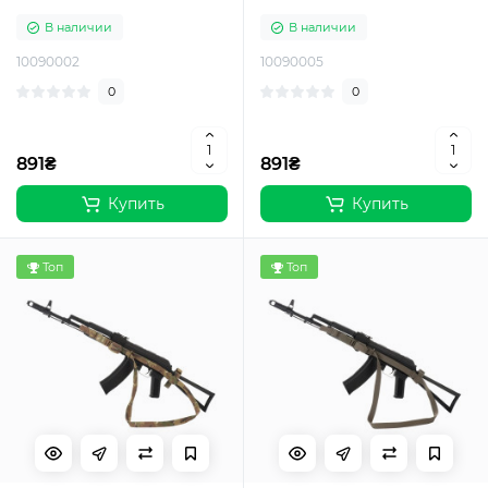
В наличии
В наличии
10090002
10090005
0
0
891₴
891₴
Купить
Купить
Топ
Топ