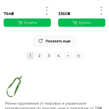
764₴
3360₴
Купить
Купить
Показать еще
1
2
3
4
>
>|
Ремни оружейные от мировых и украинских
производителей по лучшей цене в диапазоне от 318₴