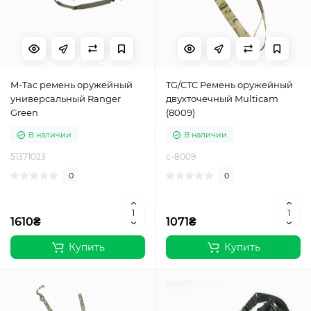
M-Tac ремень оружейный
TG/CTC Ремень оружейный
универсальный Ranger
двухточечный Multicam
Green
(8009)
В наличии
В наличии
51371023
c-8009
0
0
1610₴
1071₴
Купить
Купить