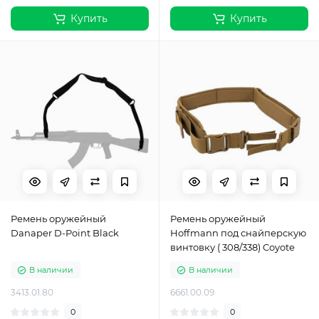
Купить
Купить
Ремень оружейный
Ремень оружейный
Danaper D-Point Black
Hoffmann под снайперскую
винтовку ( 308/338) Coyote
В наличии
В наличии
3413.01.80
6661.00.09
0
0