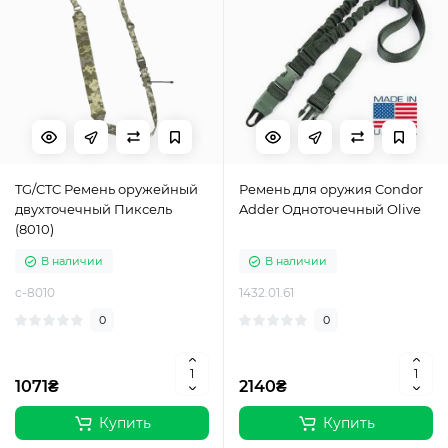
TG/CTC Ремень оружейный
Ремень для оружия Condor
двухточечный Пиксель
Adder Одноточечный Olive
(8010)
В наличии
В наличии
c-8010
1432.01.61
0
0
1071₴
2140₴
Купить
Купить