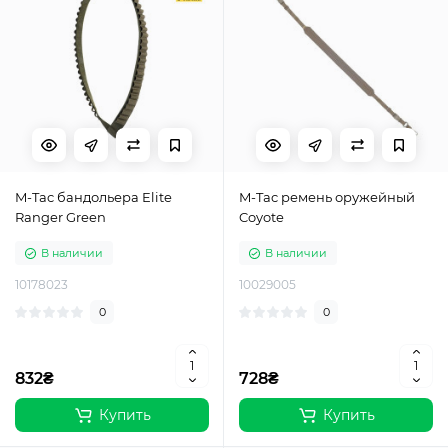
M-Tac бандольера Elite
M-Tac ремень оружейный
Ranger Green
Coyote
В наличии
В наличии
10178023
10029005
0
0
832₴
728₴
Купить
Купить