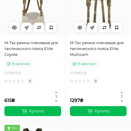
M-Tac ремни плечевые для
M-Tac ремни плечевые для
тактического пояса Elite
тактического пояса Elite
Coyote
Multicam
В наличии
В наличии
10099005
10099008
0
0
615₴
1297₴
Купить
Купить
Топ