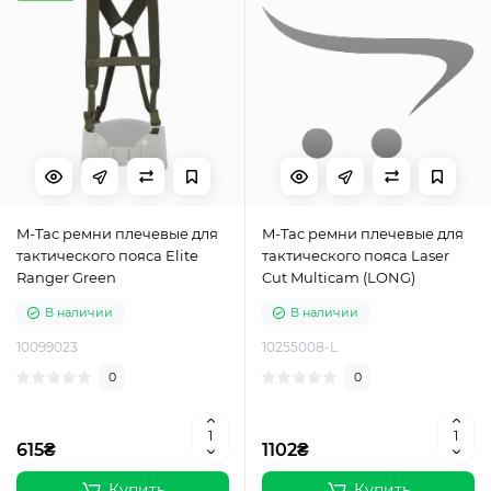
M-Tac ремни плечевые для
M-Tac ремни плечевые для
тактического пояса Elite
тактического пояса Laser
Ranger Green
Cut Multicam (LONG)
В наличии
В наличии
10099023
10255008-L
0
0
615₴
1102₴
Купить
Купить