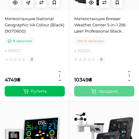
Метеостанция National
Метеостанция Bresser
Geographic VA Colour (Black)
Weather Center 5-in-1 256
(9070600)
цвет Professional Black
(7002520CM3000)
В наличии
Нет в наличии
s-929327
s-925525
0
0
4749₴
10349₴
Купить
продано