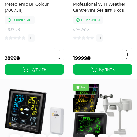
MeteoTemp BF Colour
Professional WIFI Weather
(7007511)
Centre 7in1 без датчиков
(7902541)
В наличии
В наличии
s-932129
s-932423
0
0
2899₴
19999₴
Купить
Купить
Топ