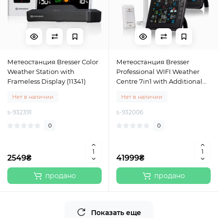
Метеостанция Bresser Color
Метеостанция Bresser
Weather Station with
Professional WIFI Weather
Frameless Display (11341)
Centre 7in1 with Additional
Base Station (7002541/10868)
Нет в наличии
Нет в наличии
s-932391
s-932006
0
0
2549₴
41999₴
продано
продано
Показать еще