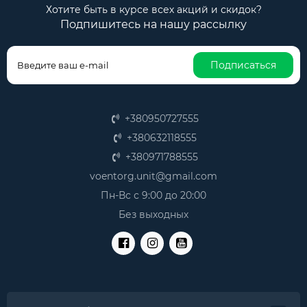
информацию о текущих и будущих погодных
Хотите быть в курсе всех акций и скидок?
условиях. Например, домашние метеоприборы
Подпишитесь на нашу рассылку
позволяют следить за микроклиматом в помещении и
поддерживать комфортные условия для проживания.
Подписаться
Метеоприборы помогают отслеживать опасные
погодные явления, такие как грозы, ураганы и
сильные дожди. С их помощью можно всегда быть в
курсе о текущей и будущей температуре, влажности,
+380950727555
давлении и других параметров.
+380632118555
Хотите купить качественный и точный метеоприбор
+380971788555
по выгодной стоимости и с доставкой по Украине?
voentorg.unit@gmail.com
Интернет-магазин Unit - отличное место для
комфортных онлайн-покупок и вы сами можете в этом
Пн-Вс с 9:00 до 20:00
убедиться. Мы предлагаем своим клиентам:
Без выходных
огромный и разнообразный выбор;
конкурентные цены на весь ассортимент
товаров;
бесплатную ставку от 10000 грн;
первоклассное обслуживание;
помощь в выборе;