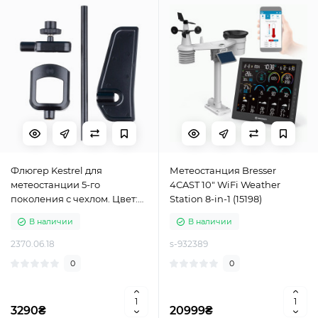
Флюгер Kestrel для
Метеостанция Bresser
метеостанции 5-го
4CAST 10" WiFi Weather
поколения с чехлом. Цвет:
Station 8-in-1 (15198)
черный
В наличии
В наличии
2370.06.18
s-932389
0
0
3290₴
20999₴