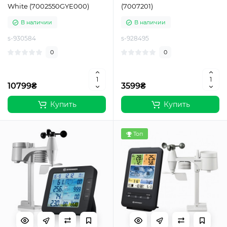
White (7002550GYE000)
(7007201)
В наличии
В наличии
s-930584
s-928495
0
0
10799₴
3599₴
Купить
Купить
Топ