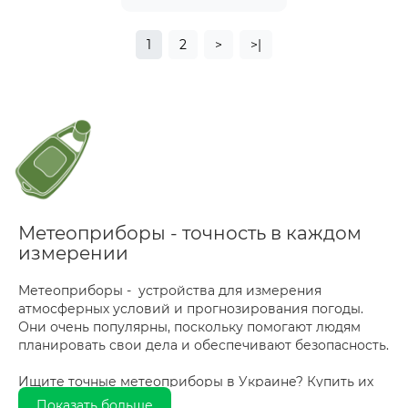
1
2
>
>|
Метеоприборы - точность в каждом
измерении
Метеоприборы - устройства для измерения
атмосферных условий и прогнозирования погоды.
Они очень популярны, поскольку помогают людям
планировать свои дела и обеспечивают безопасность.
Ищите точные метеоприборы в Украине? Купить их
онлайн не проблема. Вы можете недорого
Показать больше