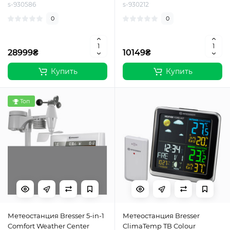
s-930586
s-930212
0
0
28999₴
10149₴
Купить
Купить
Топ
Метеостанция Bresser 5-in-1
Метеостанция Bresser
Comfort Weather Center
ClimaTemp TB Сolour