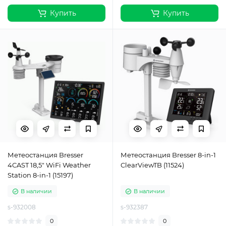
Купить
Купить
Метеостанция Bresser
Метеостанция Bresser 8-in-1
4CAST 18,5" WiFi Weather
ClearViewTB (11524)
Station 8-in-1 (15197)
В наличии
В наличии
s-932008
s-932387
0
0