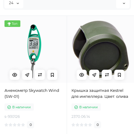
24
Топ
Анемометр Skywatch Wind
Крышка защитная Kestrel
(SW-01)
для импеллера. Цвет: олива
В наличии
В наличии
s-930126
2370.06.14
0
0