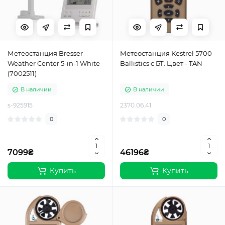
Метеостанция Bresser
Метеостанция Kestrel 5700
Weather Center 5-in-1 White
Ballistics c БТ. Цвет - TAN
(7002511)
В наличии
В наличии
s-925915
2370.06.41
0
0
7099₴
46196₴
Купить
Купить