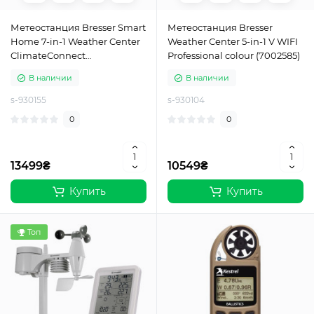
Метеостанция Bresser Smart
Метеостанция Bresser
Home 7-in-1 Weather Center
Weather Center 5-in-1 V WIFI
ClimateConnect
Professional colour (7002585)
(7003600CM3000)
В наличии
В наличии
s-930155
s-930104
0
0
13499₴
10549₴
Купить
Купить
Топ