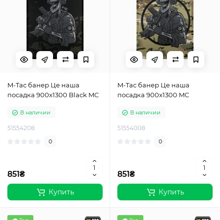
M-Tac банер Це наша
M-Tac банер Це наша
посадка 900x1300 Black MC
посадка 900x1300 MC
В наличии
В наличии
51554208
51554008
0
0
851₴
851₴
Купить
Купить