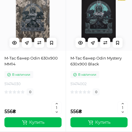
M-Tac банер Odin 630x900
M-Tac банер Odin Mystery
MM14
630x900 Black
В наличии
В наличии
51474030
51474002
0
0
556₴
556₴
Купить
Купить