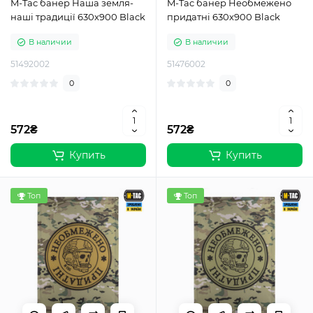
M-Tac банер Наша земля-
M-Tac банер Необмежено
наші традиції 630x900 Black
придатні 630x900 Black
В наличии
В наличии
51492002
51476002
0
0
572₴
572₴
Купить
Купить
Топ
Топ