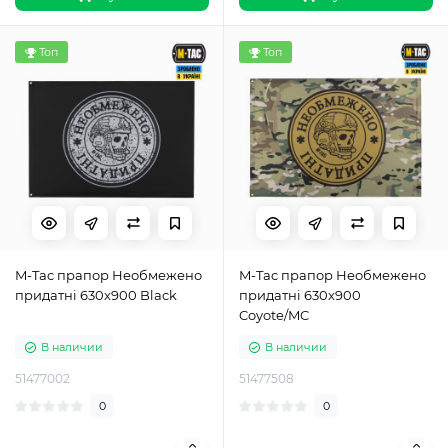
Топ
Топ
M-Tac прапор Необмежено
M-Tac прапор Необмежено
придатні 630x900 Black
придатні 630x900
Coyote/MC
В наличии
В наличии
51477002
51477508
0
0