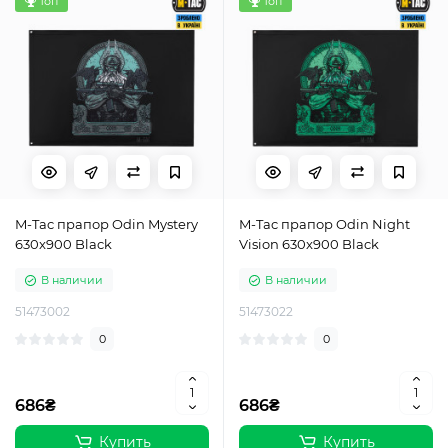
Топ
Топ
M-Tac прапор Odin Mystery
M-Tac прапор Odin Night
630x900 Black
Vision 630x900 Black
В наличии
В наличии
51473002
51473022
0
0
686₴
686₴
Купить
Купить