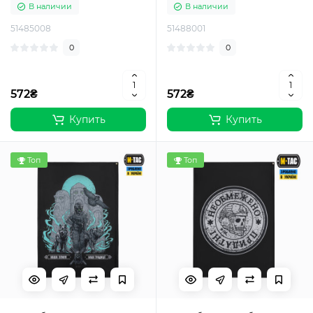
В наличии
В наличии
51485008
51488001
0
0
572₴
572₴
Купить
Купить
Топ
Топ