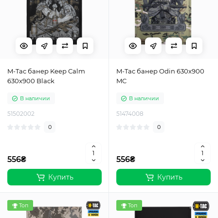
M-Tac банер Keep Calm
M-Tac банер Odin 630x900
630x900 Black
MC
В наличии
В наличии
51502002
51474008
0
0
556₴
556₴
Купить
Купить
Топ
Топ