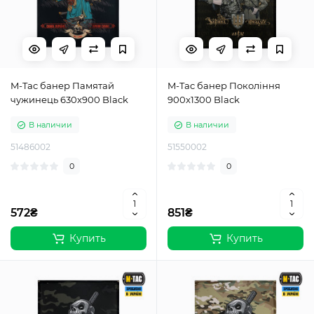
M-Tac банер Памятай
M-Tac банер Покоління
чужинець 630x900 Black
900x1300 Black
В наличии
В наличии
51486002
51550002
0
0
572₴
851₴
Купить
Купить