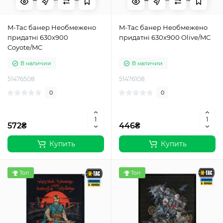
M-Tac банер Необмежено
M-Tac банер Необмежено
придатні 630x900
придатні 630x900 Olive/MC
Coyote/MC
В наличии
В наличии
51476508
51476108
0
0
572₴
446₴
Купить
Купить
Топ
Топ