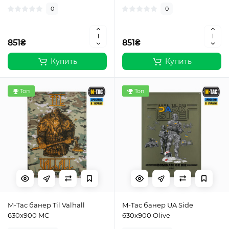
0
0
851₴
851₴
Купить
Купить
Топ
Топ
M-Tac банер Til Valhall
M-Tac банер UA Side
630x900 MC
630x900 Olive