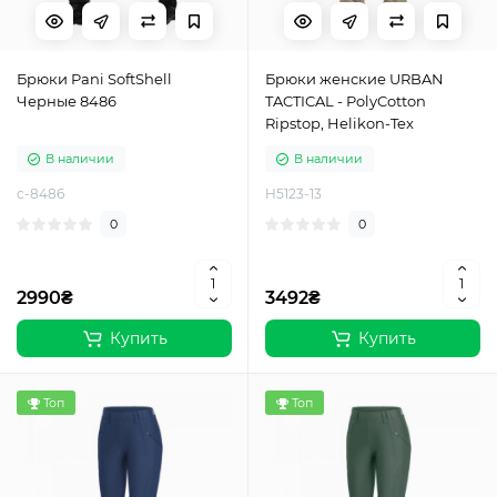
Брюки Pani SoftShell
Брюки женские URBAN
Черные 8486
TACTICAL - PolyCotton
Ripstop, Helikon-Tex
В наличии
В наличии
c-8486
H5123-13
0
0
2990₴
3492₴
Купить
Купить
Топ
Топ