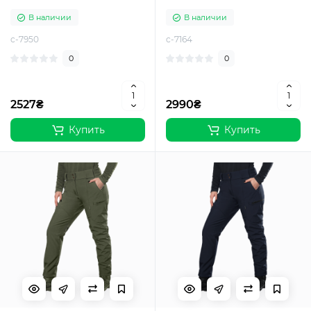
В наличии
В наличии
c-7950
c-7164
0
0
2527₴
2990₴
Купить
Купить