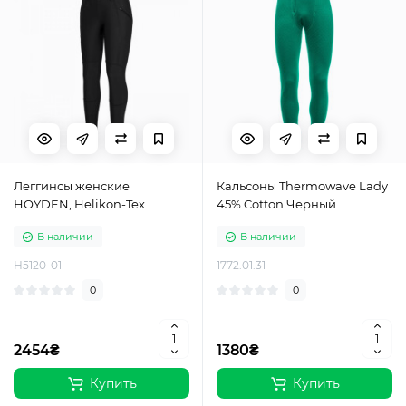
Леггинсы женские
Кальсоны Thermowave Lady
HOYDEN, Helikon-Tex
45% Cotton Черный
В наличии
В наличии
H5120-01
1772.01.31
0
0
2454₴
1380₴
Купить
Купить