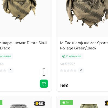
 шарф шемаг Pirate Skull
M-Tac шарф шемаг Spart
/Black
Foliage Green/Black
наличии
В наличии
01
40904007
0
0
161₴
Топ