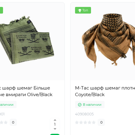
Топ
c шарф шемаг Більше
M-Tac шарф шемаг плот
не вмирати Olive/Black
Coyote/Black
наличии
В наличии
01
40908005
0
0