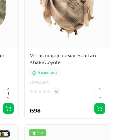
an
M-Tac шарф шемаг Spartan
Khaki/Coyote
В наличии
40904405
0
159₴
Топ