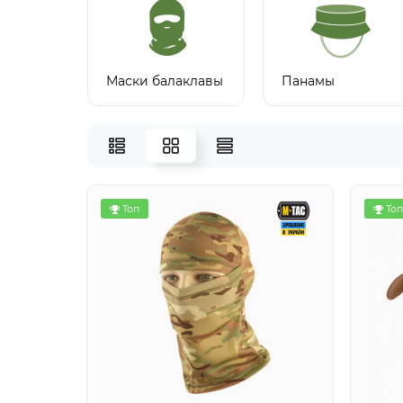
Маски балаклавы
Панамы
Топ
Топ