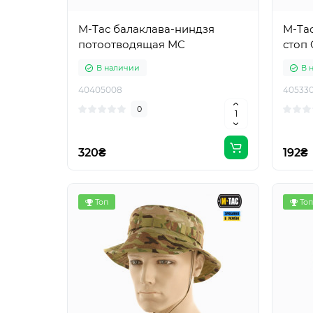
M-Tac балаклава-ниндзя
M-Tac
потоотводящая MC
стоп 
В наличии
В 
40405008
405330
0
320₴
192₴
Топ
Топ