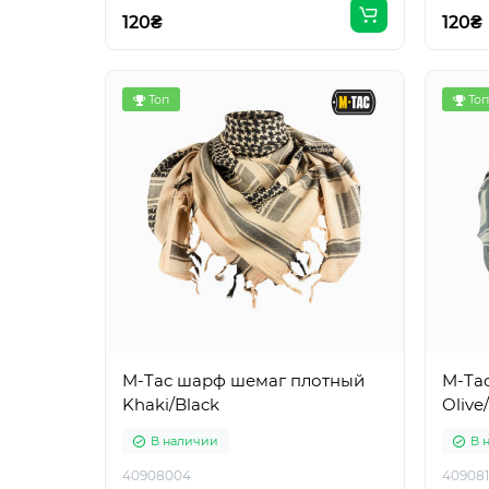
120₴
120₴
Топ
Топ
M-Tac шарф шемаг плотный
M-Ta
Khaki/Black
Olive
В наличии
В 
40908004
40908