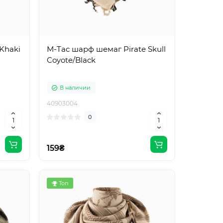
Khaki
M-Tac шарф шемаг Pirate Skull
Coyote/Black
В наличии
40903004
0
159₴
Топ