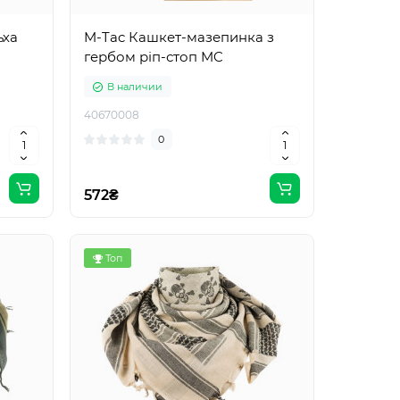
ьха
M-Tac Кашкет-мазепинка з
гербом ріп-стоп MC
В наличии
40670008
0
572₴
Топ