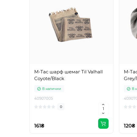
M-Tac шарф шемаг Til Valhall
M-Tac
Coyote/Black
Grey/
В наличии
В 
40907005
409070
0
161₴
120₴