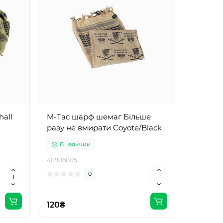
hall
M-Tac шарф шемаг Більше
разу не вмирати Coyote/Black
В наличии
40906005
0
120₴