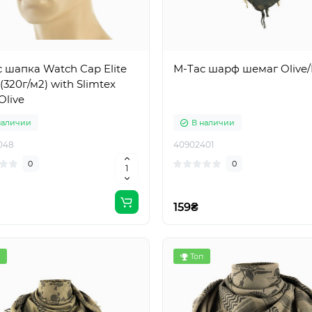
 шапка Watch Cap Elite
M-Tac шарф шемаг Olive/
(320г/м2) with Slimtex
Olive
наличии
В наличии
048
40902401
0
0
159₴
Топ