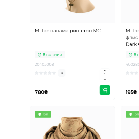
M-Tac панама рип-стоп MC
M-Tac
флис 
Dark 
В наличии
В 
20405008
40028
0
780₴
195₴
Топ
Топ