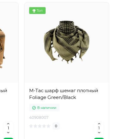
Топ
ный
M-Tac шарф шемаг плотный
Foliage Green/Black
В наличии
40908007
0