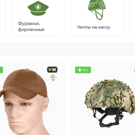
Фуражки,
Чехлы на каску
форменные
шапки
Топ