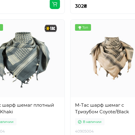
302₴
Топ
c шарф шемаг плотный
M-Tac шарф шемаг с
/Khaki
Тризубом Coyote/Black
наличии
В наличии
104
40905004