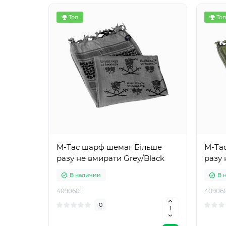
Топ
Топ
M-Tac шарф шемаг Більше
M-Ta
разу не вмирати Grey/Black
разу 
В наличии
В 
40906011
409060
0