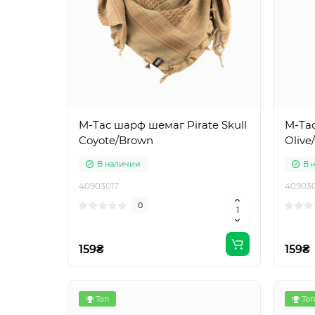
M-Tac шарф шемаг Pirate Skull
M-Tac
Coyote/Brown
Olive
В наличии
В 
40903017
409030
0
159₴
159₴
Топ
Топ