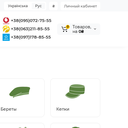
Українська
Рус
₴
Личный кабинет
+38(095)072-75-55
Tоваров,
0
+38(063)211-85-55
на
0₴
+38(097)178-85-55
Береты
Кепки