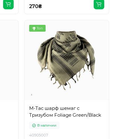
270₴
Топ
M-Tac шарф шемаг с
Тризубом Foliage Green/Black
В наличии
40905007