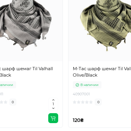
 шарф шемаг Til Valhall
M-Tac шарф шемаг Til Val
Black
Olive/Black
наличии
В наличии
11
40907001
0
0
120₴