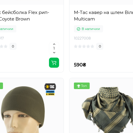
 бейсболка Flex рип-
M-Tac кавер на шлем Віл
Coyote Brown
Multicam
наличии
В наличии
17
10227008
0
0
590₴
Топ