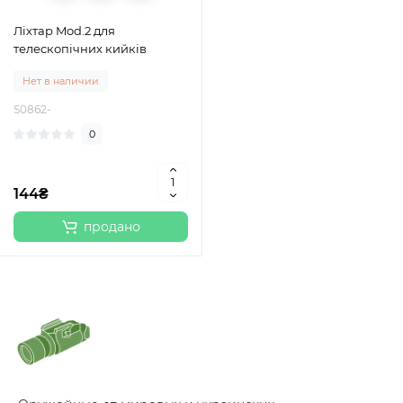
Ліхтар Mod.2 для
телескопічних кийків
Нет в наличии
S0862-
0
144₴
продано