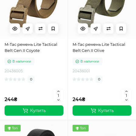
M-Tac ремень Lite Tactical
M-Tac ремень Lite Tactical
Belt Gen.II Coyote
Belt Gen.II Olive
В наличии
В наличии
20436005
20436001
0
0
244₴
244₴
Купить
Купить
Топ
Топ