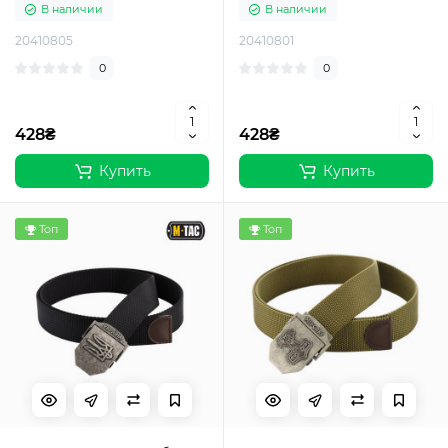
В наличии
В наличии
20410805
20410801
0
0
428₴
428₴
Купить
Купить
Топ
Топ