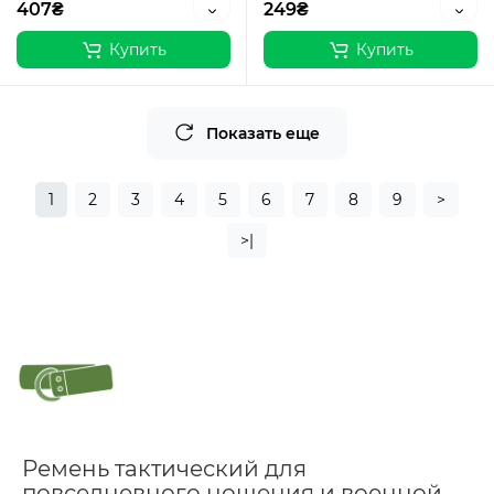
407₴
249₴
Купить
Купить
Показать еще
1
2
3
4
5
6
7
8
9
>
>|
Ремень тактический для
повседневного ношения и военной