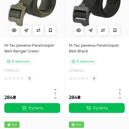
M-Tac ремень Paratrooper
M-Tac ремень Paratrooper
Belt Ranger Green
Belt Black
В наличии
В наличии
10196023
10196002
0
0
284₴
284₴
Купить
Купить
Топ
Топ