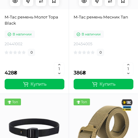
M-Tac ремень Молот Тора
M-Tac ремень Месник Tan
Black
В наличии
В наличии
20441002
20454005
0
0
428₴
386₴
Купить
Купить
Топ
Топ