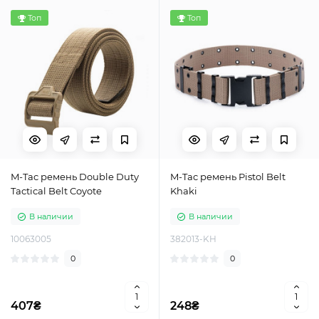
Топ
Топ
M-Tac ремень Double Duty
M-Tac ремень Pistol Belt
Tactical Belt Coyote
Khaki
В наличии
В наличии
10063005
382013-KH
0
0
407₴
248₴