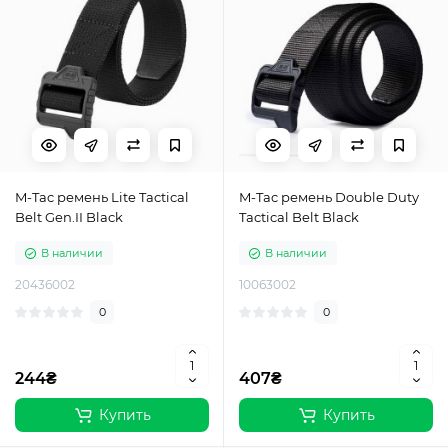
M-Tac ремень Lite Tactical
M-Tac ремень Double Duty
Belt Gen.II Black
Tactical Belt Black
В наличии
В наличии
20436002
10063002
0
0
244₴
407₴
Купить
Купить