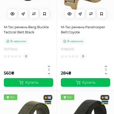
M-Tac ремень Berg Buckle
M-Tac ремень Paratrooper
Tactical Belt Black
Belt Coyote
В наличии
В наличии
10071002
10196005
0
0
560₴
284₴
Купить
Купить
Топ
Топ