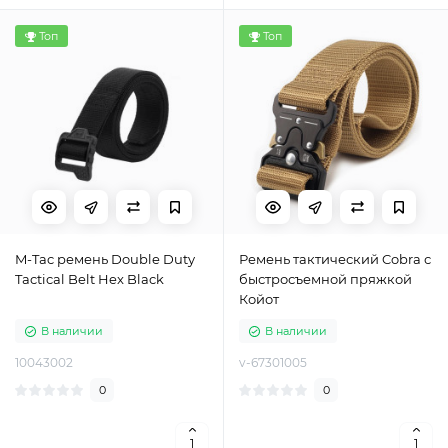
Топ
Топ
M-Tac ремень Double Duty
Ремень тактический Cobra с
Tactical Belt Hex Black
быстросъемной пряжкой
Койот
В наличии
В наличии
10043002
v-67301005
0
0