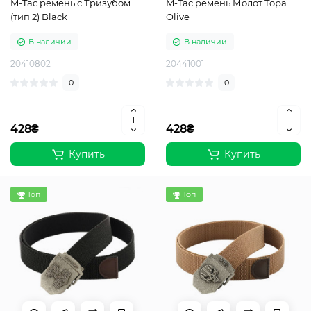
M-Tac ремень с Тризубом
M-Tac ремень Молот Тора
(тип 2) Black
Olive
В наличии
В наличии
20410802
20441001
0
0
428₴
428₴
Купить
Купить
Топ
Топ