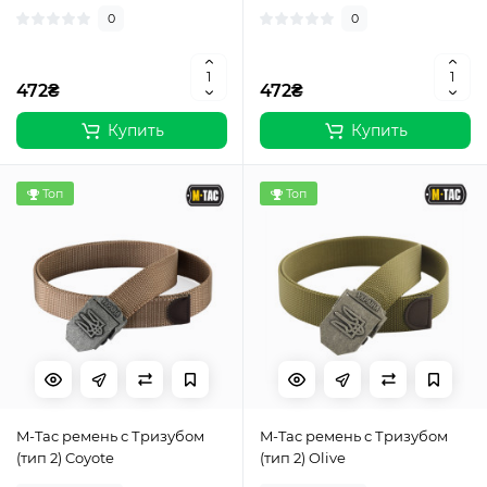
0
0
472₴
472₴
Купить
Купить
Топ
Топ
M-Tac ремень с Тризубом
M-Tac ремень с Тризубом
(тип 2) Coyote
(тип 2) Olive