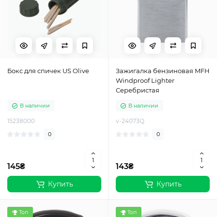
Бокс для спичек US Olive
Зажигалка бензиновая MFH
Windproof Lighter
Серебристая
В наличии
В наличии
15238000
v-24073Q
0
0
145₴
143₴
Купить
Купить
Топ
Топ