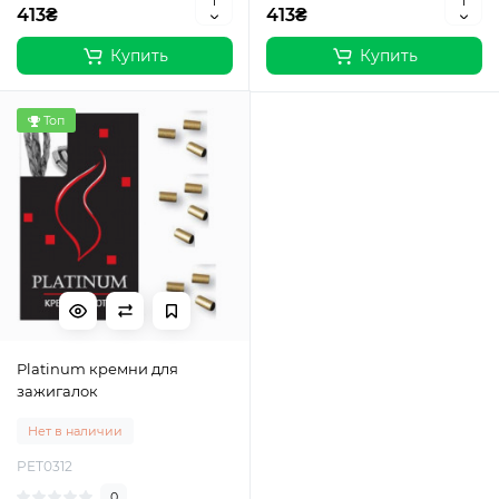
413₴
413₴
Купить
Купить
Топ
Platinum кремни для
зажигалок
Нет в наличии
PET0312
0