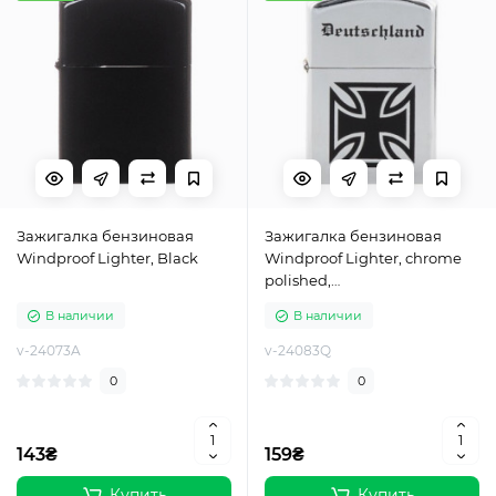
Зажигалка бензиновая
Зажигалка бензиновая
Windproof Lighter, Black
Windproof Lighter, chrome
polished,
"Deutschland",Серебристый
В наличии
В наличии
v-24073A
v-24083Q
0
0
143₴
159₴
Купить
Купить