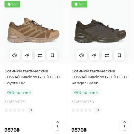
Топ
Топ
Ботинки тактические
Ботинки тактические
LOWA® Maddox GTX® LO TF
LOWA® Maddox GTX® LO TF
Coyote OP
Ranger Green
В наличии
В наличии
310630/0731
310630/0750
0
0
9876₴
9876₴