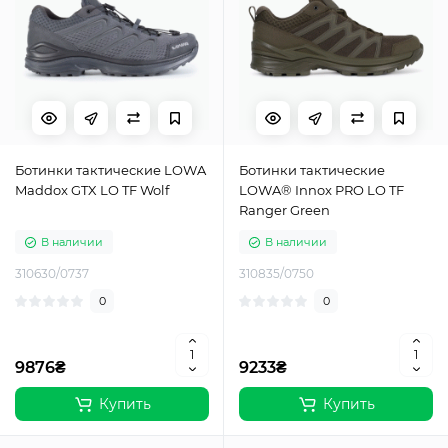
Ботинки тактические LOWA
Ботинки тактические
Maddox GTX LO TF Wolf
LOWA® Innox PRO LO TF
Ranger Green
В наличии
В наличии
310630/0737
310835/0750
0
0
9876₴
9233₴
Купить
Купить