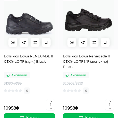
Ботинки Lowa RENEGADE II
Ботинки Lowa Renegade II
GTX® LO TF (муж.) Black
GTX® LO TF MF (женские)
Black
В наличии
В наличии
310904/999
320903/9999
0
0
10958₴
10958₴
Купить
Купить