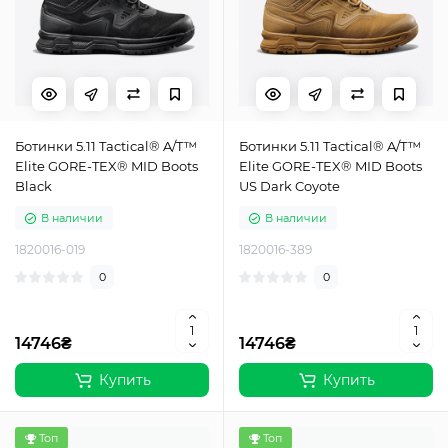
Ботинки 5.11 Tactical® A/T™
Ботинки 5.11 Tactical® A/T™
Elite GORE-TEX® MID Boots
Elite GORE-TEX® MID Boots
Black
US Dark Coyote
В наличии
В наличии
1820016-019
1820016-389
0
0
14746₴
14746₴
Купить
Купить
Топ
Топ