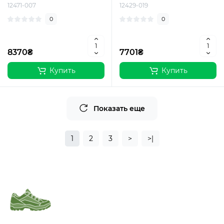
12471-007
12429-019
0
0
8370₴
7701₴
Купить
Купить
Показать еще
1
2
3
>
>|