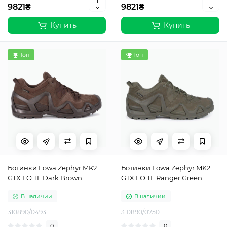
9821₴
9821₴
Купить
Купить
Топ
Топ
Ботинки Lowa Zephyr MK2
Ботинки Lowa Zephyr MK2
GTX LO TF Dark Brown
GTX LO TF Ranger Green
В наличии
В наличии
310890/0493
310890/0750
0
0