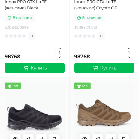
Innox PRO GTX Lo TF
Innox PRO GTX Lo TF
(женские) Black
(женские) Coyote OP
В наличии
В наличии
320832/0999
320832/0731
0
0
9876₴
9876₴
Купить
Купить
Топ
Топ