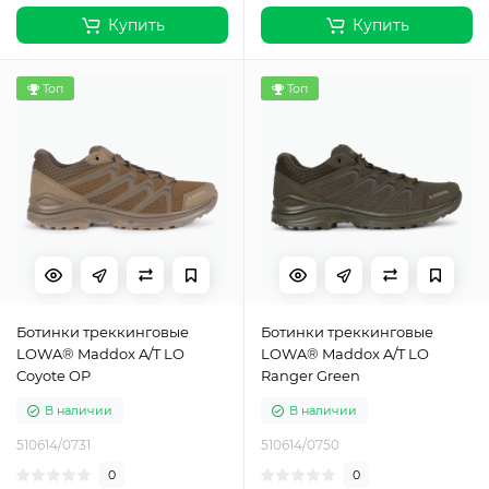
Купить
Купить
Топ
Топ
Ботинки треккинговые
Ботинки треккинговые
LOWA® Maddox A/T LO
LOWA® Maddox A/T LO
Coyote OP
Ranger Green
В наличии
В наличии
510614/0731
510614/0750
0
0