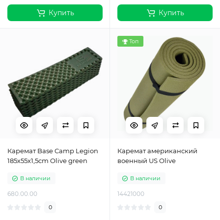
Купить
Купить
Топ
Каремат Base Camp Legion
Каремат американский
185х55х1,5cm Olive green
военный US Olive
В наличии
В наличии
680.00.00
14421000
0
0