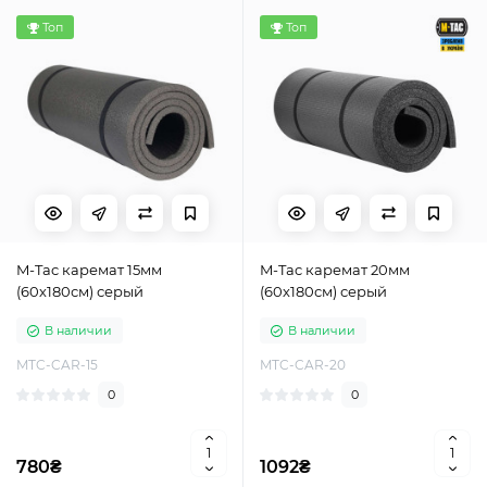
Топ
Топ
M-Tac каремат 15мм
M-Tac каремат 20мм
(60х180см) серый
(60х180см) серый
В наличии
В наличии
MTC-CAR-15
MTC-CAR-20
0
0
780₴
1092₴