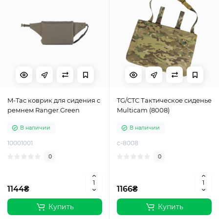
M-Tac коврик для сидения с
TG/CTC Тактическое сиденье
ремнем Ranger Green
Multicam (8008)
В наличии
В наличии
10001001
c-8008
0
0
1144₴
1166₴
Купить
Купить