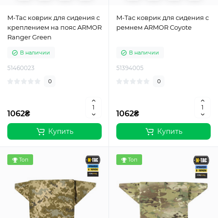
M-Tac коврик для сидения с
M-Tac коврик для сидения с
креплением на пояс ARMOR
ремнем ARMOR Coyote
Ranger Green
В наличии
В наличии
51460023
51394005
0
0
1062₴
1062₴
Купить
Купить
Топ
Топ