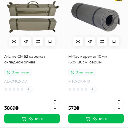
A-Line СМ62 каремат
M-Tac каремат 10мм
складной олива
(60х180см) серый
В наличии
В наличии
AL-CM62-OD
MTC-CAR-10
0
0
3869₴
572₴
Купить
Купить