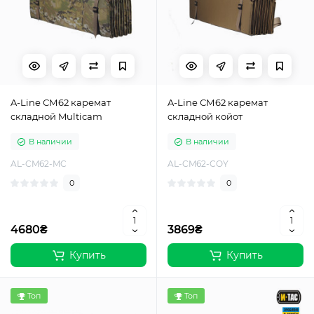
A-Line СМ62 каремат
A-Line СМ62 каремат
складной Multicam
складной койот
В наличии
В наличии
AL-CM62-MC
AL-CM62-COY
0
0
4680₴
3869₴
Купить
Купить
Топ
Топ