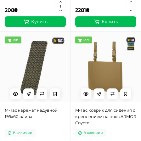
208₴
2281₴
Купить
Купить
Топ
Топ
M-Tac каремат надувной
M-Tac коврик для сидения с
195х60 олива
креплением на пояс ARMOR
Coyote
В наличии
В наличии