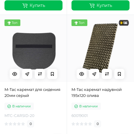
Купить
Купить
Топ
Топ
M-Tac каремат для сидения
M-Tac каремат надувной
20мм серый
195х120 олива
В наличии
В наличии
MTC-CARSID-20
60019001
0
0