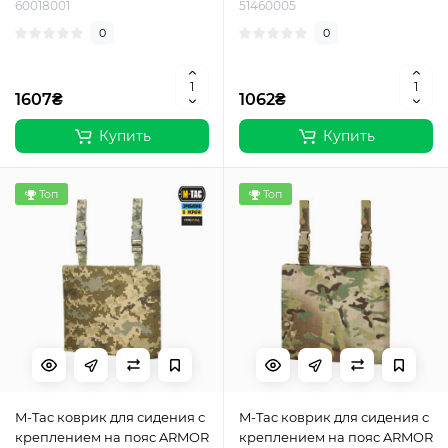
60018001
51460005
0
0
1607₴
1062₴
Купить
Купить
Топ
Топ
M-Tac коврик для сидения с
M-Tac коврик для сидения с
креплением на пояс ARMOR
креплением на пояс ARMOR