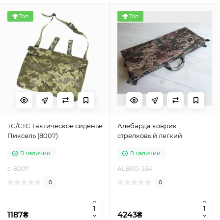
Топ
Топ
TG/CTC Тактическое сиденье
Алебарда коврик
Пиксель (8007)
стрелковый легкий
В наличии
В наличии
c-8007
ALBRD-534
0
0
1187₴
4243₴