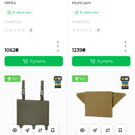
MM14
Multicam
В наличии
В наличии
51460030
51460008
0
0
1062₴
1239₴
Купить
Купить
Топ
Топ