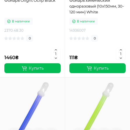
Фонарь Olight Oclip Black
Фонарь химический
одноразовый (10х150мм, 30-
120 мин) White
В наличии
В наличии
2370.48.30
14936007
0
0
1460₴
111₴
Купить
Купить