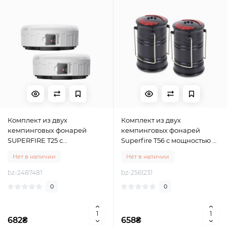
Комплект из двух
Комплект из двух
кемпинговых фонарей
кемпинговых фонарей
SUPERFIRE T25 с
Superfire T56 с мощностью 5
перезарядкой и мощностью
Вт
Нет в наличии
Нет в наличии
7 Вт, Superfire
bz-2487481
bz-2561231
0
0
682₴
658₴