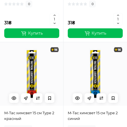
0
0
31₴
31₴
Купить
Купить
M-Tac химсвет 15 см Type 2
M-Tac химсвет 15 см Type 2
красный
синий