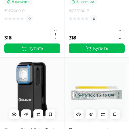
В наличии
В наличии
60132000-R
60132000-B
0
0
31₴
31₴
Купить
Купить