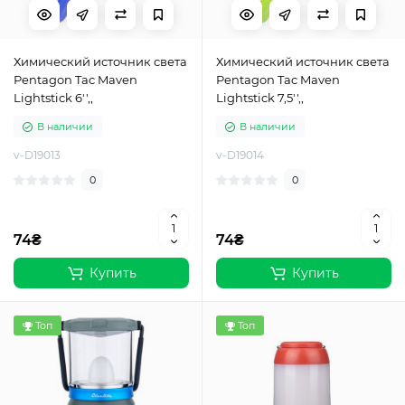
Химический источник света
Химический источник света
Pentagon Tac Maven
Pentagon Tac Maven
Lightstick 6'',,
Lightstick 7,5'',,
В наличии
В наличии
v-D19013
v-D19014
0
0
74₴
74₴
Купить
Купить
Топ
Топ