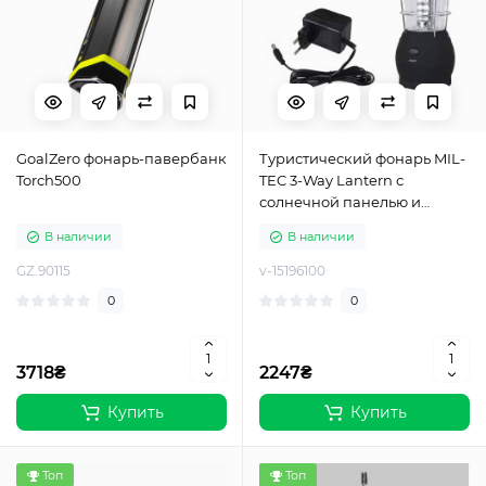
GoalZero фонарь-павербанк
Туристический фонарь MIL-
Torch500
TEC 3-Way Lantern с
солнечной панелью и
аккумулятором
В наличии
В наличии
GZ.90115
v-15196100
0
0
3718₴
2247₴
Купить
Купить
Топ
Топ