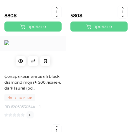
880₴
580₴
продано
продано
фонарь кемпинговый black
diamond moji r+, 200 люмен,
dark laurel (bd
6206853054all1), Black
Нет в наличии
Diamond
BD 6206853054ALL1
0