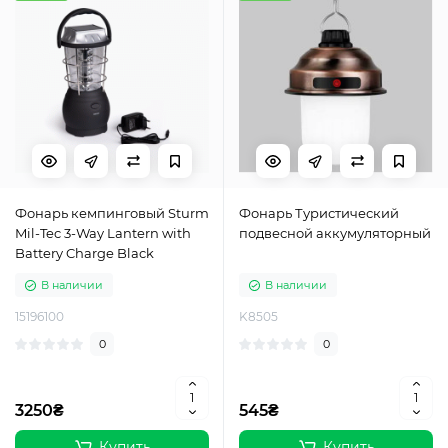
Фонарь кемпинговый Sturm
Фонарь Туристический
Mil-Tec 3-Way Lantern with
подвесной аккумуляторный
Battery Charge Black
В наличии
В наличии
15196100
K8505
0
0
3250₴
545₴
Купить
Купить