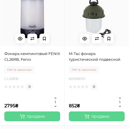
Фонарь кемпинговый FENIX
M-Tac фонарь
CL26RB, Fenix
туристический подвесной
Нет в наличии
Нет в наличии
CL26RB-
60069001
0
0
2795₴
852₴
продано
продано