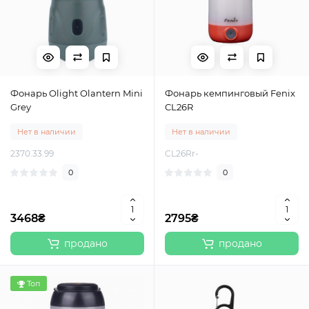
Фонарь Olight Olantern Mini
Фонарь кемпинговый Fenix
Grey
CL26R
Нет в наличии
Нет в наличии
2370.33.99
CL26Rr-
0
0
3468₴
2795₴
продано
продано
Топ