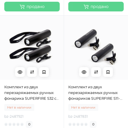
продано
продано
Комплект из двух
Комплект из двух
перезаряжаемых ручных
перезаряжаемых ручных
фонарика SUPERFIRE S32 с
фонариков SUPERFIRE S11-D
мощностью 5 Вт, Superfire
с мощностью 2 Вт, Superfire
Нет в наличии
Нет в наличии
bz-2487921
bz-2487831
0
0