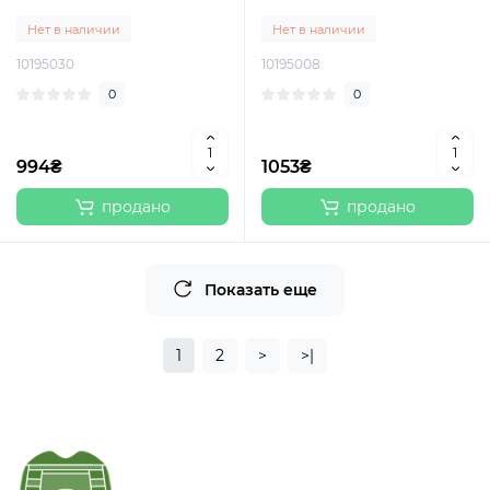
Нет в наличии
Нет в наличии
10195030
10195008
0
0
994₴
1053₴
продано
продано
Показать еще
1
2
>
>|