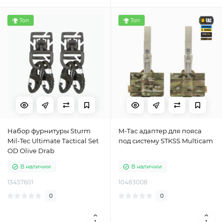
Топ
Топ
Набор фурнитуры Sturm
M-Tac адаптер для пояса
Mil-Tec Ultimate Tactical Set
под систему STKSS Multicam
OD Olive Drab
В наличии
В наличии
13457601
10483008
0
0