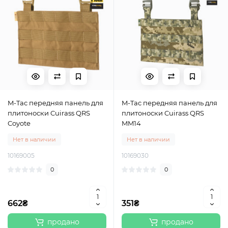
M-Tac передняя панель для
M-Tac передняя панель для
плитоноски Cuirass QRS
плитоноски Cuirass QRS
Coyote
MM14
Нет в наличии
Нет в наличии
10169005
10169030
0
0
662₴
351₴
продано
продано