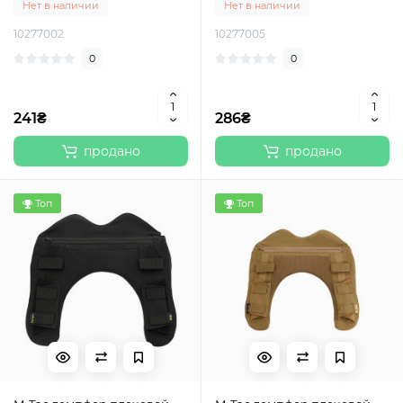
Нет в наличии
Нет в наличии
10277002
10277005
0
0
241₴
286₴
продано
продано
Топ
Топ