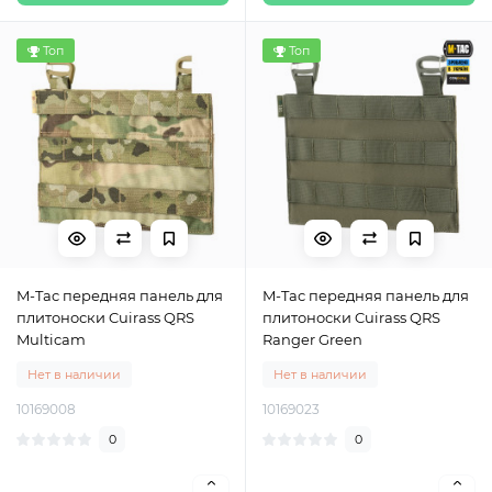
Топ
Топ
M-Tac передняя панель для
M-Tac передняя панель для
плитоноски Cuirass QRS
плитоноски Cuirass QRS
Multicam
Ranger Green
Нет в наличии
Нет в наличии
10169008
10169023
0
0