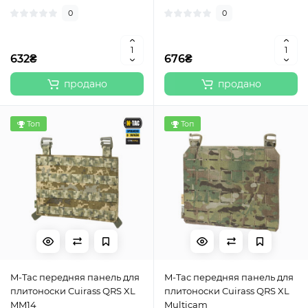
0
0
632₴
676₴
продано
продано
Топ
Топ
M-Tac передняя панель для
M-Tac передняя панель для
плитоноски Cuirass QRS XL
плитоноски Cuirass QRS XL
MM14
Multicam