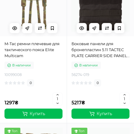
M-Tac ремни плечевые для
Боковые панели для
тактического пояса Elite
бронепластин 5.11 TACTEC
Multicam
PLATE CARRIER SIDE PANELS
Black
В наличии
В наличии
10099008
56274-019
0
0
1297₴
5217₴
Купить
Купить
Топ
Топ