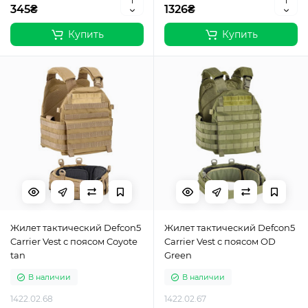
345₴
1326₴
Купить
Купить
Жилет тактический Defcon5
Жилет тактический Defcon5
Carrier Vest с поясом Coyote
Carrier Vest с поясом OD
tan
Green
В наличии
В наличии
1422.02.68
1422.02.67