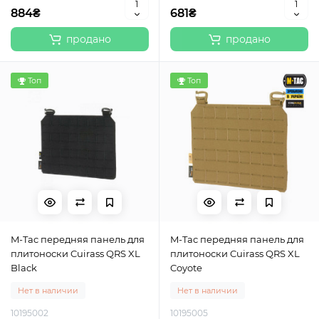
884₴
681₴
продано
продано
Топ
Топ
M-Tac передняя панель для
M-Tac передняя панель для
плитоноски Cuirass QRS XL
плитоноски Cuirass QRS XL
Black
Coyote
Нет в наличии
Нет в наличии
10195002
10195005