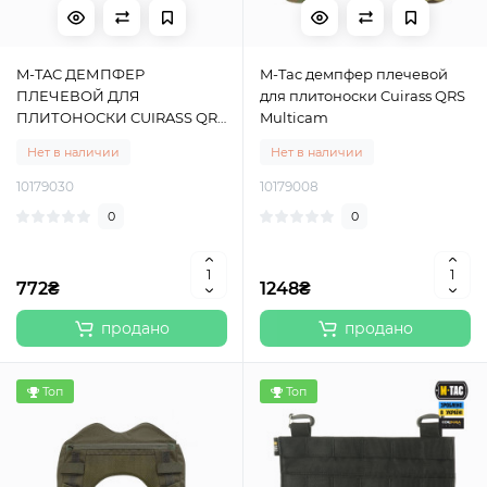
M-TAC ДЕМПФЕР
M-Tac демпфер плечевой
ПЛЕЧЕВОЙ ДЛЯ
для плитоноски Cuirass QRS
ПЛИТОНОСКИ CUIRASS QRS
Multicam
MM14
Нет в наличии
Нет в наличии
10179030
10179008
0
0
772₴
1248₴
продано
продано
Топ
Топ