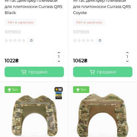
M-Tac демпфер плечевой
M-Tac демпфер плечевой
для плитоноски Cuirass QRS
для плитоноски Cuirass QRS
Black
Coyote
Нет в наличии
Нет в наличии
10179002
10179005
0
0
1022₴
1062₴
продано
продано
Топ
Топ