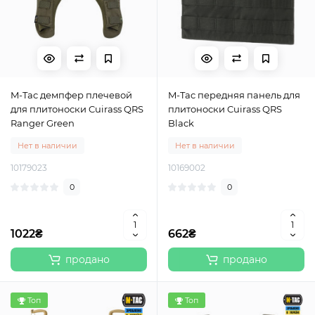
M-Tac демпфер плечевой
M-Tac передняя панель для
для плитоноски Cuirass QRS
плитоноски Cuirass QRS
Ranger Green
Black
Нет в наличии
Нет в наличии
10179023
10169002
0
0
1022₴
662₴
продано
продано
Топ
Топ