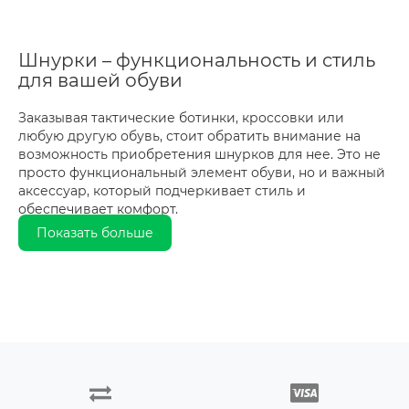
Шнурки – функциональность и стиль
для вашей обуви
Заказывая тактические ботинки, кроссовки или
любую другую обувь, стоит обратить внимание на
возможность приобретения шнурков для нее. Это не
просто функциональный элемент обуви, но и важный
аксессуар, который подчеркивает стиль и
обеспечивает комфорт.
Показать больше
Всем, кому нужны качественные прочные шнурки
интернет-магазин Unit предлагает широкий выбор
шнурков для различных типов обуви, от берцев и
тактических моделей до повседневных кроссовок,
подходящих для горожан.
Изготовленные из прочных материалов, таких как
нейлон, полиэстер или хлопок, они выдерживают
интенсивное использование и погодные условия, что