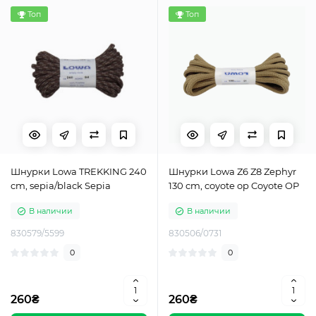
Топ
Топ
Шнурки Lowa TREKKING 240
Шнурки Lowa Z6 Z8 Zephyr
cm, sepia/black Sepia
130 cm, coyote op Coyote OP
В наличии
В наличии
830579/5599
830506/0731
0
0
260₴
260₴