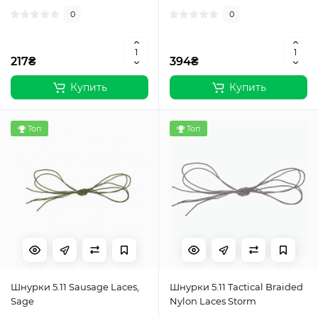
0
0
217₴
394₴
Купить
Купить
Топ
Топ
Шнурки 5.11 Sausage Laces,
Шнурки 5.11 Tactical Braided
Sage
Nylon Laces Storm