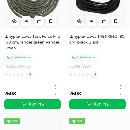
Шнурки Lowa Task Force Mid
Шнурки Lowa TREKKING 180
140 cm, ranger green Ranger
cm, black Black
Green
В наличии
В наличии
41502090/0750
830581/9999
0
0
260₴
260₴
Купить
Купить
Топ
Топ