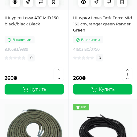
Шнурки Lowa ATC MID 160
Шнурки Lowa Task Force Mid
black/black Black
130 cm, ranger green Ranger
Green
В наличии
В наличии
830583/9999
41603130/0750
0
0
260₴
260₴
Купить
Купить
Топ