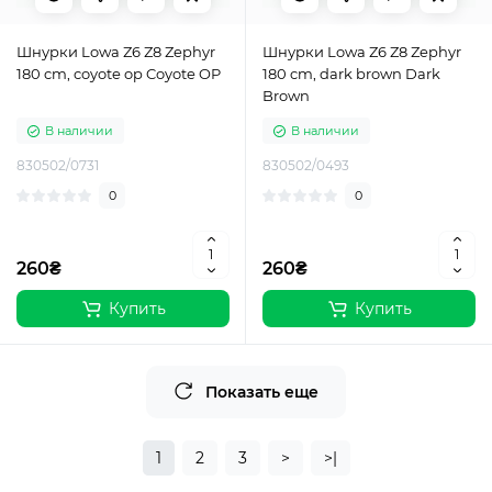
Шнурки Lowa Z6 Z8 Zephyr
Шнурки Lowa Z6 Z8 Zephyr
180 cm, coyote op Coyote OP
180 cm, dark brown Dark
Brown
В наличии
В наличии
830502/0731
830502/0493
0
0
260₴
260₴
Купить
Купить
Показать еще
1
2
3
>
>|