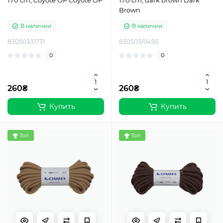
170 cm, Coyote OP Coyote OP
170 cm, dark brown Dark
Brown
В наличии
В наличии
830503/0731
830503/0493
0
0
260₴
260₴
Купить
Купить
Топ
Топ