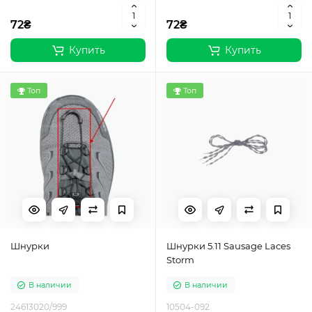
72₴
72₴
Купить
Купить
Топ
Топ
Шнурки
Шнурки 5.11 Sausage Laces
Storm
В наличии
В наличии
24613020/999
10504-092