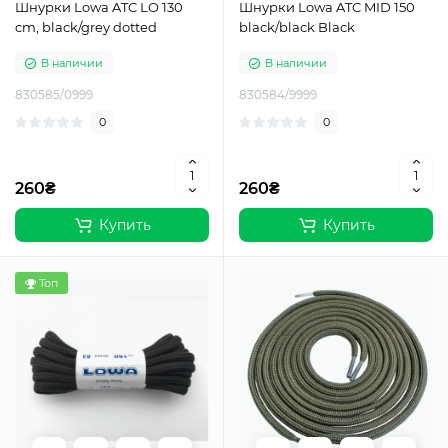
Шнурки Lowa ATC LO 130
Шнурки Lowa ATC MID 150
cm, black/grey dotted
black/black Black
В наличии
В наличии
830585/0999
830584/9999
0
0
260₴
260₴
Купить
Купить
Топ