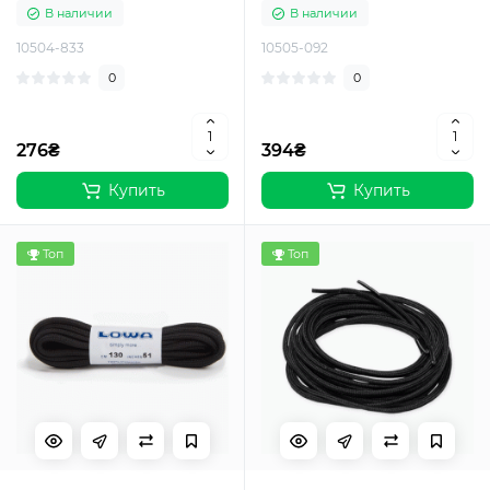
В наличии
В наличии
10504-833
10505-092
0
0
276₴
394₴
Купить
Купить
Топ
Топ