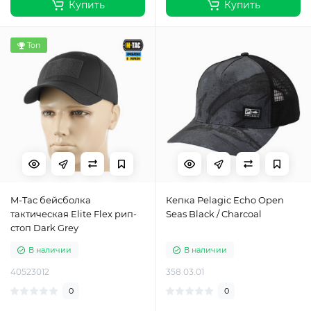
Купить
Купить
Топ
M-Tac бейсболка
Кепка Pelagic Echo Open
тактическая Elite Flex рип-
Seas Black / Charcoal
стоп Dark Grey
В наличии
В наличии
40523012
358.03.01
0
0