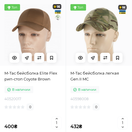
Топ
Топ
M-Tac бейсболка Elite Flex
M-Tac бейсболка легкая
рип-стоп Coyote Brown
Gen.II MC
В наличии
В наличии
40520017
40598008
0
0
400₴
432₴