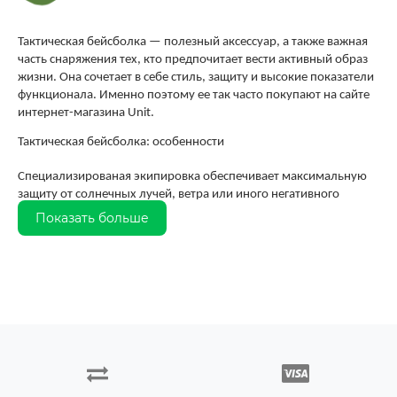
Тактическая бейсболка — полезный аксессуар, а также важная
часть снаряжения тех, кто предпочитает вести активный образ
жизни. Она сочетает в себе стиль, защиту и высокие показатели
функционала. Именно поэтому ее так часто покупают на сайте
интернет-магазина Unit.
Тактическая бейсболка: особенности
Специализированая экипировка обеспечивает максимальную
защиту от солнечных лучей, ветра или иного негативного
воздействия на организм человека. Кроме того, в число
Показать больше
преимуществ данного типа одежды входит:
Износостойкость. И это касается не только срока
эксплуатации. Тактические бейсболки не теряют свой
цвет на протяжении длительного периода, независимо от
особенностей эксплуатации.
Быстрое высыхание. Это стало возможным за счет
применения при пошиве дышащих материалов.
Неприметный цвет. Кепка не привлекает лишнего
внимания, что очень важно для военнослужащих.