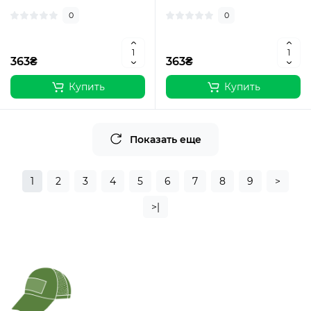
0
0
363₴
363₴
Купить
Купить
Показать еще
1
2
3
4
5
6
7
8
9
>
>|