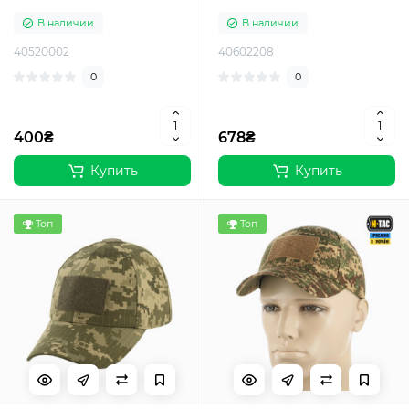
В наличии
В наличии
40520002
40602208
0
0
400₴
678₴
Купить
Купить
Топ
Топ