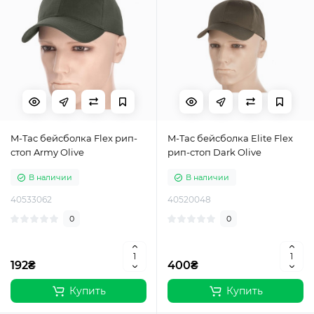
M-Tac бейсболка Flex рип-
M-Tac бейсболка Elite Flex
стоп Army Olive
рип-стоп Dark Olive
В наличии
В наличии
40533062
40520048
0
0
192₴
400₴
Купить
Купить