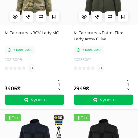
M-Tac китель ЗСУ Lady MC
M-Tac китель Patrol Flex
Lady Army Olive
В наличии
В наличии
20513008
20533062
0
0
3406₴
2949₴
Купить
Купить
Топ
Топ