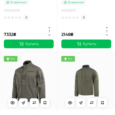
В наличии
В наличии
20540008
20028017
0
0
7332₴
2148₴
Купить
Купить
Топ
Топ