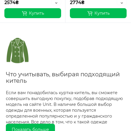
2574₴
2774₴
Купить
Купить
Что учитывать, выбирая подходящий
китель
Если вам понадобилась куртка-китель, вы сможете
совершить выгодную покупку, подобрав подходящую
модель на сайте Unit. В наличие большой выбор
одежды для военных, которая пользуется
определенной популярностью и у гражданского
населения. Все дело в том, что к такой одежде
предъявляются особые требования в плане
Показать больше