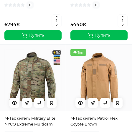
0
0
6794₴
5440₴
Купить
Купить
Топ
M-Tac китель Military Elite
M-Tac китель Patrol Flex
NYCO Extreme Multicam
Coyote Brown