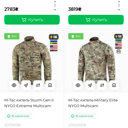
2783₴
3819₴
Купить
Купить
Топ
Топ
M-Tac китель Sturm Gen.II
M-Tac китель Military Elite
NYCO Extreme Multicam
NYCO Multicam
В наличии
В наличии
20519008
20020008