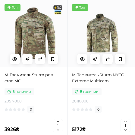
Топ
Топ
M-Tac китель Sturm рип-
M-Tac китель Sturm NYCO
стоп MC
Extreme Multicam
В наличии
В наличии
20517008
20110008
0
0
3926₴
5172₴