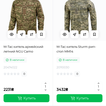
M-Tac китель армейский
M-Tac китель Sturm рип-
летний NGU Camo
стоп MM14
В наличии
В наличии
20474022
20110030
0
0
2231₴
3432₴
Купить
Купить