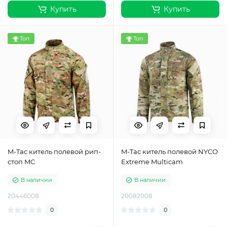
Купить
Купить
Топ
Топ
M-Tac китель полевой рип-
M-Tac китель полевой NYCO
стоп MC
Extreme Multicam
В наличии
В наличии
20446008
20082008
0
0