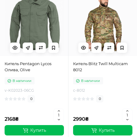
Китель Pentagon Lycos
Китель Blitz Twill Multicam
Олива, Olive
8012
В наличии
В наличии
v-K02023-06CG
c-8012
0
0
2168₴
2990₴
Купить
Купить