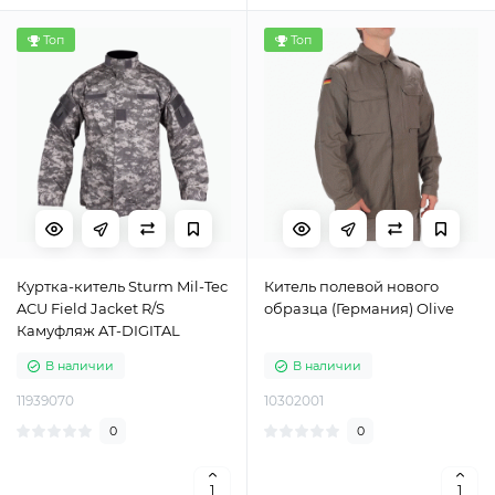
Топ
Топ
Куртка-китель Sturm Mil-Tec
Китель полевой нового
ACU Field Jacket R/S
образца (Германия) Olive
Камуфляж AT-DIGITAL
В наличии
В наличии
11939070
10302001
0
0