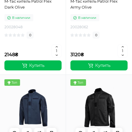
M-Tac китель Patrol Flex
M-Tac китель Patrol Flex
Dark Olive
Army Olive
В наличии
В наличии
20028048
20028062
0
0
2148₴
3120₴
Купить
Купить
Топ
Топ