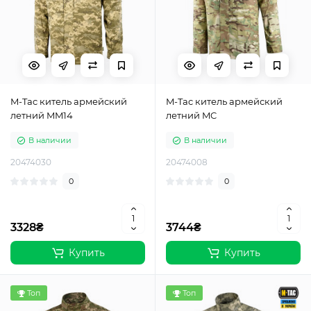
M-Tac китель армейский
M-Tac китель армейский
летний MM14
летний MC
В наличии
В наличии
20474030
20474008
0
0
3328₴
3744₴
Купить
Купить
Топ
Топ