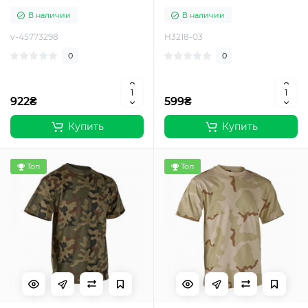
В наличии
В наличии
v-45773298
H3218-03
0
0
922₴
599₴
Купить
Купить
Топ
Топ