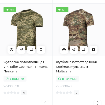
Топ
Топ
Футболка потоотводящая
Футболка потоотводящая
Vik-Tailor Coolmax - Піксель,
Coolmax Мультикам,
Пиксель
Multicam
В наличии
В наличии
v-51008198
v-51008149
0
0