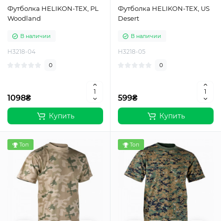
Футболка HELIKON-TEX, PL
Футболка HELIKON-TEX, US
Woodland
Desert
В наличии
В наличии
H3218-04
H3218-05
0
0
1098₴
599₴
Купить
Купить
Топ
Топ