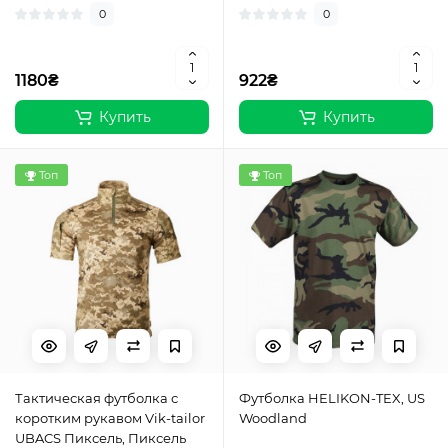
0
0
1180₴
922₴
Купить
Купить
Топ
Топ
Тактическая футболка с
Футболка HELIKON-TEX, US
коротким рукавом Vik-tailor
Woodland
UBACS Пиксель, Пиксель