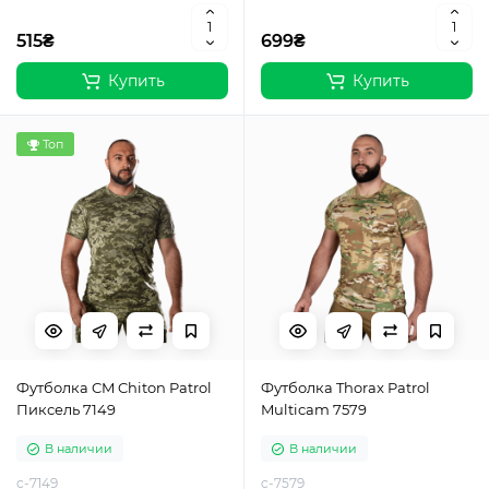
515₴
699₴
Купить
Купить
Топ
Футболка CM Chiton Patrol
Футболка Thorax Patrol
Пиксель 7149
Multicam 7579
В наличии
В наличии
c-7149
c-7579