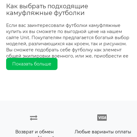
Как выбрать подходящие
камуфляжные футболки
Если вас заинтересовали футболки камуфляжные
купить их вы сможете по выгодной цене на нашем
сайте Unit. Покупателям предлагается богатый выбор
моделей, различающихся как кроем, так и рисунком.
Вы сможете подобрать себе футболку как элемент
общей экипировки военного, или же, приобрести ее
для ношения с обычной, повседневной одеждой.
Показать больше
Желающим купить футболки камуфляжные имеет
смысл обратить внимание на доступный ассортимент
моделей на нашем сайте. Вы сможете подобрать для
себя подходящие варианты с учетом размера, фасона
и расцветки.
Сам по себе камуфляж способствует увеличению
маскировки бойца, но может быть полезным и в
некоторых других ситуациях, например, охотники
часть предпочитают использовать одежду, которая
Возврат и обмен
Любые варианты оплаты
будет способствовать большей незаметности, чтобы