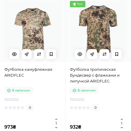
Топ
Футболка камуфляжная
Футболка тропическая
ARIDFLEC
Бундесвер с флажками и
липучкой ARIDFLEC
В наличии
В наличии
11012055
11014055
0
0
973₴
932₴