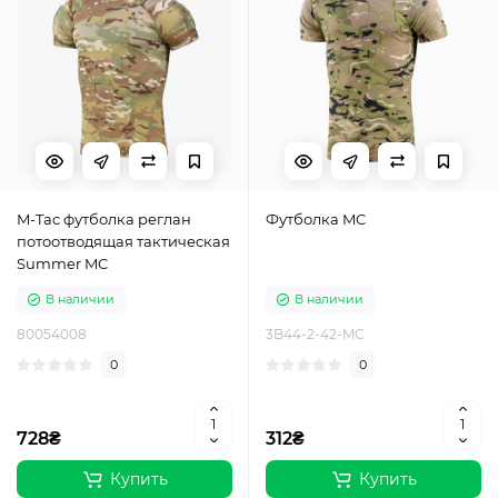
M-Tac футболка реглан
Футболка MC
потоотводящая тактическая
Summer MC
В наличии
В наличии
80054008
3B44-2-42-MC
0
0
728₴
312₴
Купить
Купить