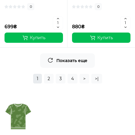
0
0
699₴
880₴
Купить
Купить
Показать еще
1
2
3
4
>
>|