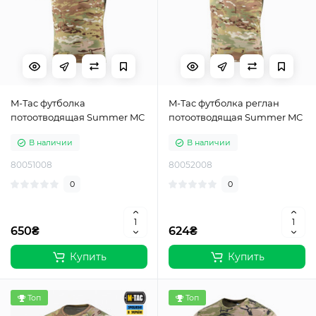
M-Tac футболка
M-Tac футболка реглан
потоотводящая Summer MC
потоотводящая Summer MC
В наличии
В наличии
80051008
80052008
0
0
650₴
624₴
Купить
Купить
Топ
Топ