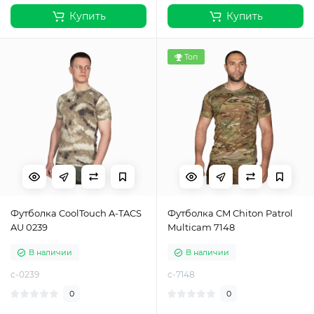
Купить
Купить
Топ
Футболка CoolTouch A-TACS
Футболка CM Chiton Patrol
AU 0239
Multicam 7148
В наличии
В наличии
c-0239
c-7148
0
0