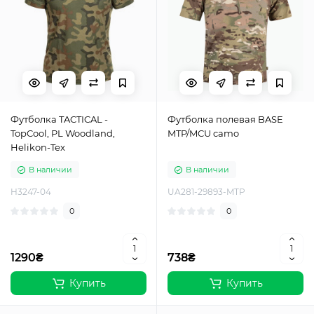
Футболка TACTICAL -
Футболка полевая BASE
TopCool, PL Woodland,
MTP/MCU camo
Helikon-Tex
В наличии
В наличии
H3247-04
UA281-29893-MTP
0
0
1290₴
738₴
Купить
Купить