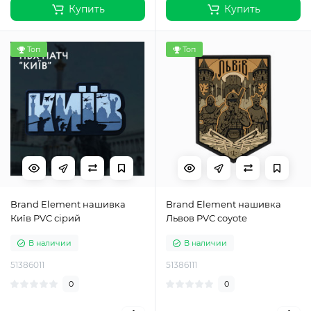
Купить
Купить
Топ
Топ
Brand Element нашивка
Brand Element нашивка
Київ PVC сірий
Львов PVC coyote
В наличии
В наличии
51386011
51386111
0
0