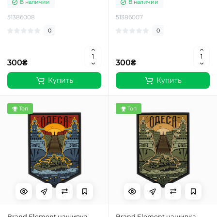
В наличии
В наличии
51386008
51386007
0
0
300₴
300₴
Купить
Купить
Топ
Топ
Brand Element нашивка
Brand Element нашивка