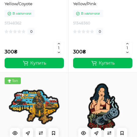
Yellow/Coyote
Yellow/Pink
В наличии
В наличии
51348362
51348360
0
0
300₴
300₴
Купить
Купить
Топ