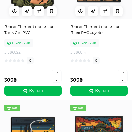
Brand Element нашивка
Brand Element нашивка
Tank Girl PVC
Двіж PVC coyote
В наличии
В наличии
51386022
51386014
0
0
300₴
300₴
Купить
Купить
Топ
Топ