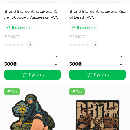
Brand Element нашивка 10
Brand Element нашивка Kiss
лет обороны Авдеевки PVC
of Death PVC
В наличии
В наличии
51386017
51386023
0
0
300₴
300₴
Купить
Купить
Топ
Топ