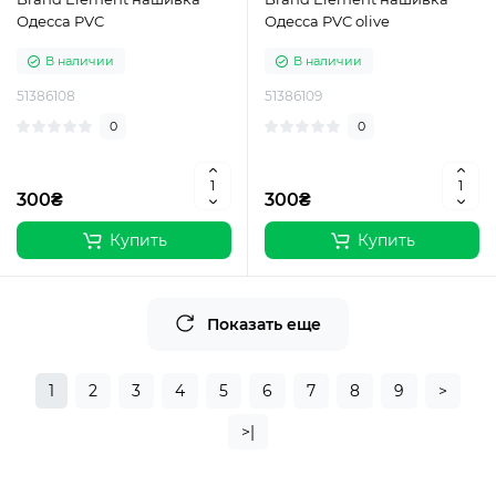
Одесса PVC
Одесса PVC olive
В наличии
В наличии
51386108
51386109
0
0
300₴
300₴
Купить
Купить
Показать еще
1
2
3
4
5
6
7
8
9
>
>|