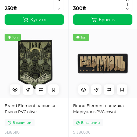
250₴
300₴
Купить
Купить
Топ
Топ
Brand Element нашивка
Brand Element нашивка
Львов PVC olive
Маріуполь PVC coyot
В наличии
В наличии
51386110
51386006