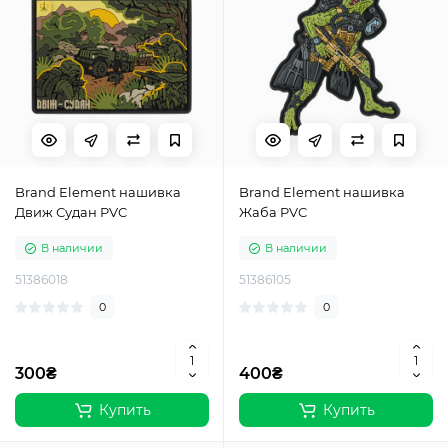
Brand Element нашивка
Brand Element нашивка
Движ Судан PVC
Жаба PVC
В наличии
В наличии
51386018
51386105
0
0
300₴
400₴
Купить
Купить