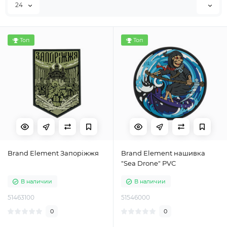
24
Топ
Топ
Brand Element Запоріжжя
Brand Element нашивка
"Sea Drone" PVC
В наличии
В наличии
51463100
51546000
0
0