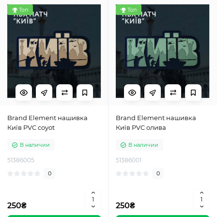
Топ
Топ
Brand Element нашивка
Brand Element нашивка
Київ PVC coyot
Київ PVC олива
В наличии
В наличии
51386005
51386001
0
0
250₴
250₴