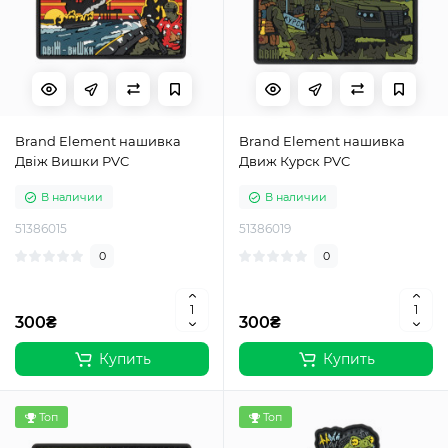
Brand Element нашивка
Brand Element нашивка
Двіж Вишки PVC
Движ Курск PVC
В наличии
В наличии
51386015
51386019
0
0
300₴
300₴
Купить
Купить
Топ
Топ