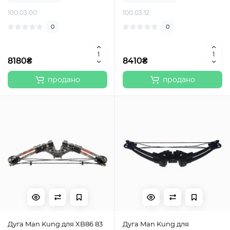
100.03.00
100.03.12
0
0
8180₴
8410₴
продано
продано
Дуга Man Kung для XB86 83
Дуга Man Kung для