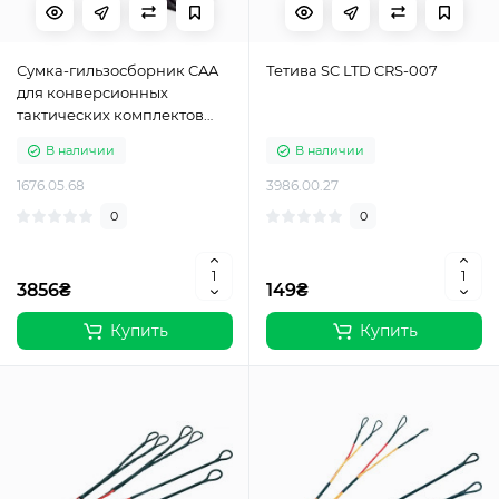
Сумка-гильзосборник CAA
Тетива SC LTD CRS-007
для конверсионных
тактических комплектов
RONI
В наличии
В наличии
1676.05.68
3986.00.27
0
0
3856₴
149₴
Купить
Купить