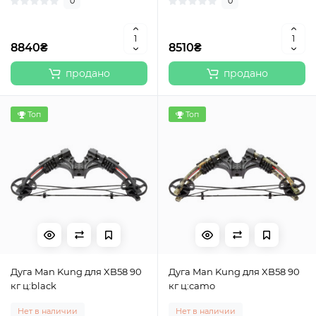
0
0
8840₴
8510₴
продано
продано
Топ
Топ
Дуга Man Kung для XB58 90
Дуга Man Kung для XB58 90
кг ц:black
кг ц:camo
Нет в наличии
Нет в наличии