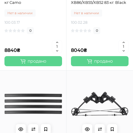
кг Camo
XB86/XB55/XB52 83 кг. Black
Нет в наличии
Нет в наличии
100.03.17
100.02.28
0
0
8840₴
8040₴
продано
продано