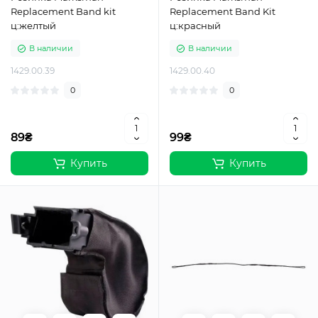
Replacement Band kit
Replacement Band Kit
ц:желтый
ц:красный
В наличии
В наличии
1429.00.39
1429.00.40
0
0
89₴
99₴
Купить
Купить