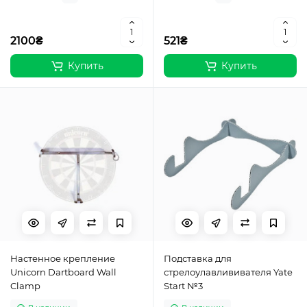
2100₴
521₴
Купить
Купить
Настенное крепление
Подставка для
Unicorn Dartboard Wall
стрелоулавлививателя Yate
Clamp
Start №3