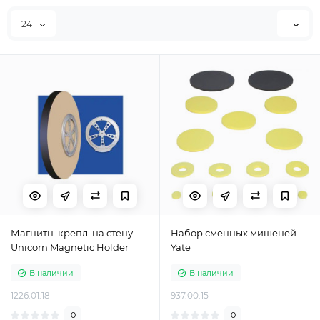
о
24
Магнитн. крепл. на стену
Набор сменных мишеней
Unicorn Magnetic Holder
Yate
В наличии
В наличии
1226.01.18
937.00.15
0
0