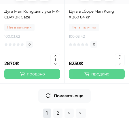
Дуга Man Kung для лука MK-
Дуга в cборе Man Kung
CBA7BK Gaze
XB60 84 кг
Нет в наличии
Нет в наличии
100.03.62
100.03.42
0
0
2870₴
8230₴
продано
продано
Показать еще
1
2
>
>|