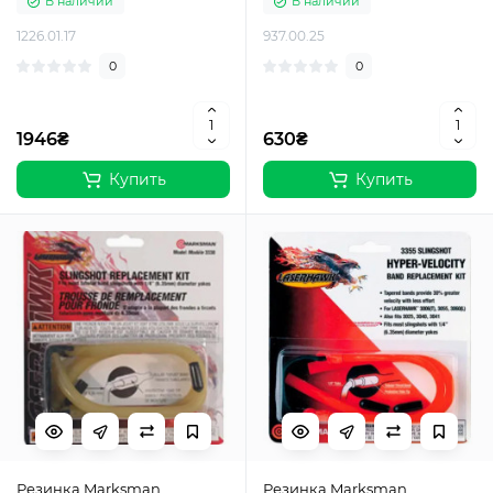
В наличии
В наличии
1226.01.17
937.00.25
0
0
1946₴
630₴
Купить
Купить
Резинка Marksman
Резинка Marksman