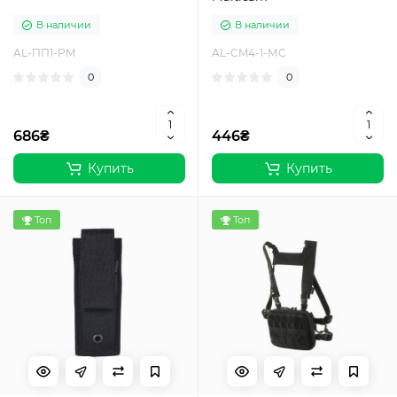
В наличии
В наличии
AL-ПП1-PM
AL-CM4-1-МС
0
0
686₴
446₴
Купить
Купить
Топ
Топ