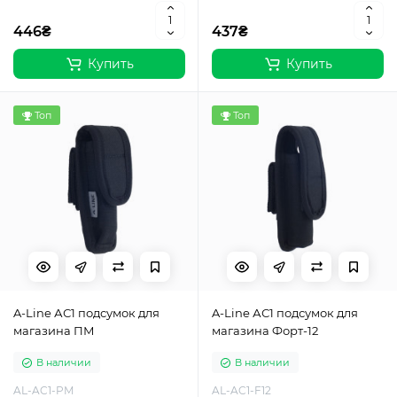
446₴
437₴
Купить
Купить
Топ
Топ
A-Line АС1 подсумок для
A-Line АС1 подсумок для
магазина ПМ
магазина Форт-12
В наличии
В наличии
AL-AC1-PM
AL-AC1-F12