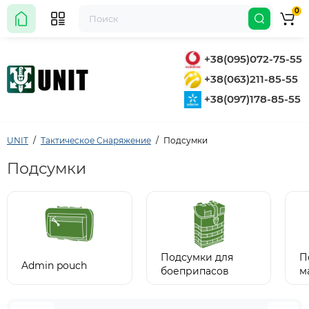
0
+38(095)072-75-55
+38(063)211-85-55
+38(097)178-85-55
UNIT
Тактическое Снаряжение
Подсумки
Подсумки
Подсумки для
П
Admin pouch
боеприпасов
м
длинноствольного
д
оружия
о