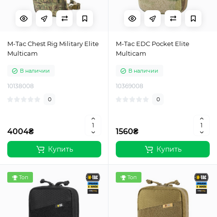
M-Tac Chest Rig Military Elite
M-Tac EDC Pocket Elite
Multicam
Multicam
В наличии
В наличии
10138008
10369008
0
0
4004₴
1560₴
Купить
Купить
Топ
Топ