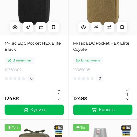
M-Tac EDC Pocket HEX Elite
M-Tac EDC Pocket HEX Elite
Black
Coyote
В наличии
В наличии
10369002
10369005
0
0
1248₴
1248₴
Купить
Купить
Топ
Топ