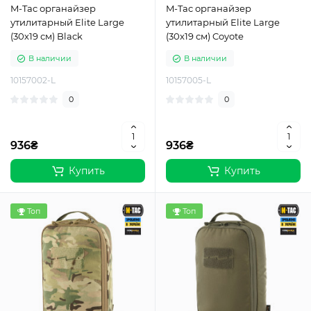
M-Tac органайзер
M-Tac органайзер
утилитарный Elite Large
утилитарный Elite Large
(30х19 см) Black
(30х19 см) Coyote
В наличии
В наличии
10157002-L
10157005-L
0
0
936₴
936₴
Купить
Купить
Топ
Топ