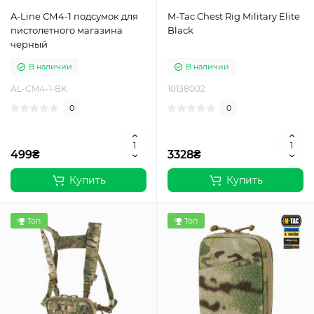
A-Line СМ4-1 подсумок для
M-Tac Chest Rig Military Elite
пистолетного магазина
Black
черный
В наличии
В наличии
AL-CM4-1-BK
10138002
0
0
499₴
3328₴
Купить
Купить
Топ
Топ