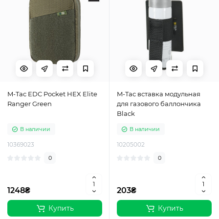
M-Tac EDC Pocket HEX Elite
M-Tac вставка модульная
Ranger Green
для газового баллончика
Black
В наличии
В наличии
10369023
10205002
0
0
1248₴
203₴
Купить
Купить