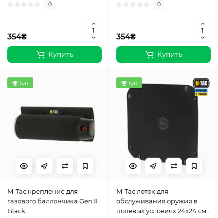
0
0
354₴
354₴
Купить
Купить
Топ
Топ
M-Tac крепление для
M-Tac лоток для
газового баллончика Gen.II
обслуживания оружия в
Black
полевых условиях 24х24 см