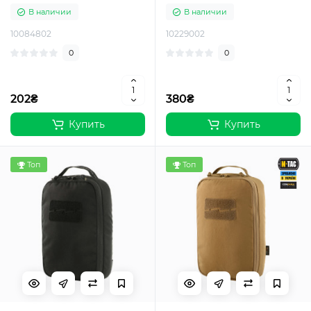
Black
В наличии
В наличии
10084802
10229002
0
0
202₴
380₴
Купить
Купить
Топ
Топ