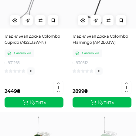
Гладильная доска Colombo
Гладильная доска Colombo
Cupido (A122L13W-N)
Flamingo (A142L03W)
В наличии
В наличии
s-931265
s-930512
0
0
2449₴
2899₴
Купить
Купить