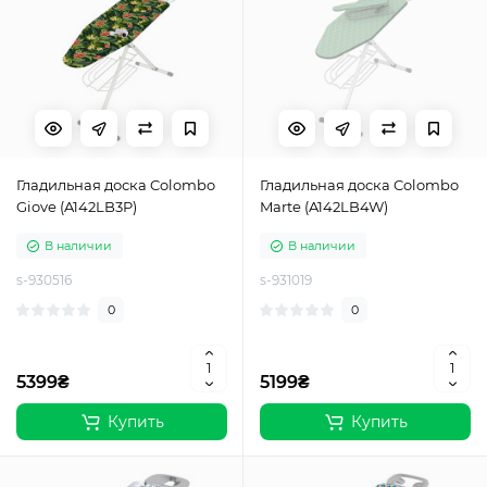
Гладильная доска Colombo
Гладильная доска Colombo
Giove (A142LB3P)
Marte (A142LB4W)
В наличии
В наличии
s-930516
s-931019
0
0
5399₴
5199₴
Купить
Купить