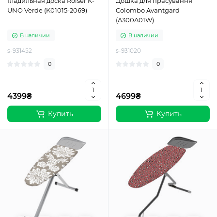
Гладильная доска Rolser K-
Дошка для прасування
UNO Verde (K01015-2069)
Colombo Avantgard
(A300A01W)
В наличии
В наличии
s-931452
s-931020
0
0
4399₴
4699₴
Купить
Купить