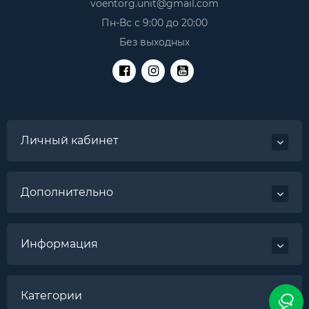
Легкость. Этот критерий особенно важен для
voentorg.unit@gmail.com
представительниц красивого пола. Ведь
Пн-Вс с 9:00 до 20:00
женщинам часто приходится переносить доску
Без выходных
по квартире. Как правило, продажа гладильных
досок предусматривает данный факт. Поэтому их
делают мобильными, небольшие по весу, что
только способствует быстрому перемещению.
Прочность. Любой владелец хочет сделать
правильное вложение. Поэтому решив, что вам
нужны доски гладильные, купить их стоит на
Личный кабинет
основе типа материала. Это первый критерий
выбора. Особенное внимание рекомендуют
уделить материалу, из которых выполнены
ножки. Ведь они отвечают за устойчивость
Дополнительно
конструкции и продлевают срок эксплуатации.
Компактность. Важно, чтобы гладильная доска не
занимала много места в собранном и
разобранном виде. Это особенно важно для тех,
Информация
кто проживает в малогабаритной квартире.
Удобство. Нужна доска гладильная, купить ее
стоит с учетом индивидуальных особенностей.
При этом важны дополнительный функции и
Категории
аксессуары. Функция регулирования высоты