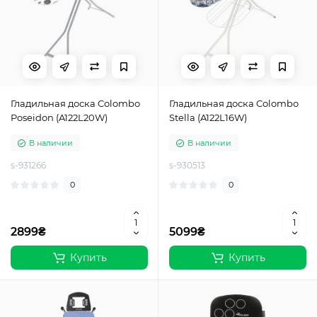
Гладильная доска Colombo
Гладильная доска Colombo
Poseidon (A122L20W)
Stella (A122L16W)
В наличии
В наличии
s-931266
s-930513
0
0
2899₴
5099₴
Купить
Купить