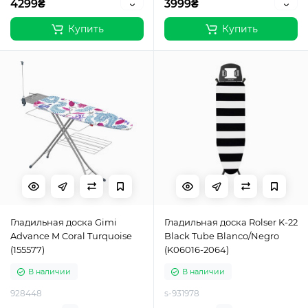
4299₴
3999₴
Купить
Купить
Гладильная доска Gimi
Гладильная доска Rolser K-22
Advance M Coral Turquoise
Black Tube Blanco/Negro
(155577)
(K06016-2064)
В наличии
В наличии
928448
s-931978