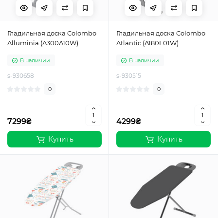
Гладильная доска Colombo
Гладильная доска Colombo
Alluminia (A300A10W)
Atlantic (A180L01W)
В наличии
В наличии
s-930658
s-930515
0
0
7299₴
4299₴
Купить
Купить