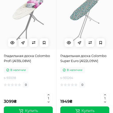
Гладильная доска Colombo
Гладильная доска Colombo
Profi (A135L08W)
Super Euro (A122L09W)
В наличии
В наличии
s-931018
s-931264
0
0
3099₴
1949₴
Купить
Купить