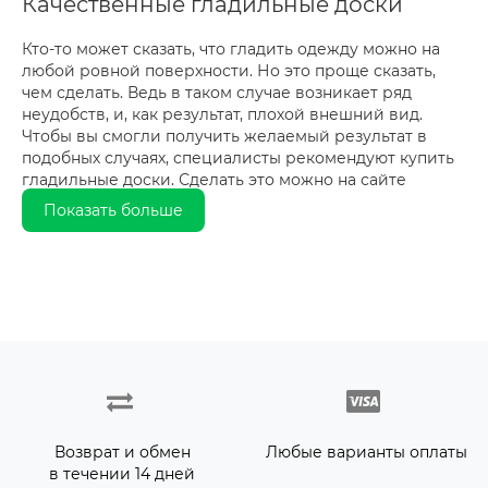
Качественные гладильные доски
Кто-то может сказать, что гладить одежду можно на
любой ровной поверхности. Но это проще сказать,
чем сделать. Ведь в таком случае возникает ряд
неудобств, и, как результат, плохой внешний вид.
Чтобы вы смогли получить желаемый результат в
подобных случаях, специалисты рекомендуют купить
гладильные доски. Сделать это можно на сайте
интернет-магазина Unit.
Показать больше
Гладильная доска: что это
Гладильная доска представляет собой портативный
складной стол, который имеет жаропрочную
поверхность. Он предназначен для глажки
текстильных изделий.
Современные варианты гладильной доски
разнообразные по форме и конструкции. Стандартное
изделие состоит из двух основных частей. Первая
включает в себя плоскую поверхность, на которой
Возврат и обмен
Любые варианты оплаты
осуществляется глажка. Вторая — складные ножки,
в течении 14 дней
зафиксированы на шарнирах.