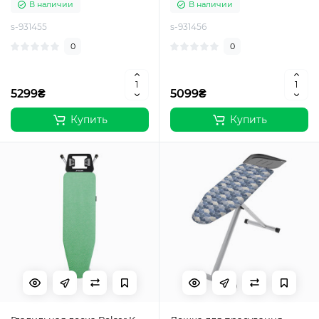
В наличии
В наличии
s-931455
s-931456
0
0
5299₴
5099₴
Купить
Купить