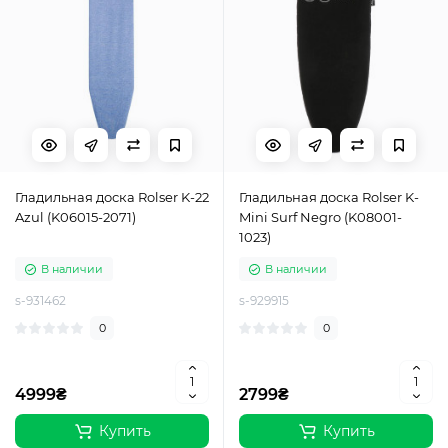
Гладильная доска Rolser K-22
Гладильная доска Rolser K-
Azul (K06015-2071)
Mini Surf Negro (K08001-
1023)
В наличии
В наличии
s-931462
s-929915
0
0
4999₴
2799₴
Купить
Купить