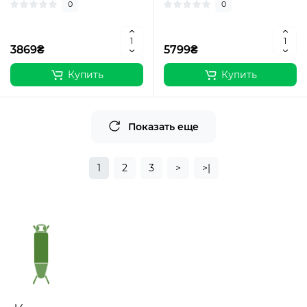
0
0
3869₴
5799₴
Купить
Купить
Показать еще
1
2
3
>
>|