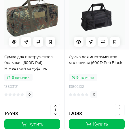
Сумка для инструментов
Сумка для инструментов
большая (600D Pol)
маленькая (600D Pol) Black
Німецький камуфляж
В наличии
В наличии
13803121
13802102
0
0
1449₴
1208₴
Купить
Купить