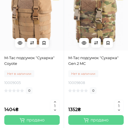
M-Tac подсумок "Сухарка"
M-Tac подсумок "Сухарка"
Coyote
Gen.2 MC
Нет в наличии
Нет в наличии
10009005
10009808
0
0
1404₴
1352₴
продано
продано