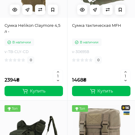
Сумка Helikon Claymore 4,5
Сумка тактическая MFH
л -
В наличии
В наличии
v-TB-CLY-CD
v-30695B
0
0
2394₴
1468₴
Купить
Купить
Топ
Топ