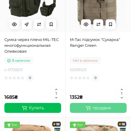
Сумка через плечо MIL-TEC
M-Tac підсумок "Сухарка"
многофункциональная
Ranger Green
Оливковая
В наличии
Нет в наличии
v-13726501
10009023
0
0
1685₴
1352₴
Купить
продано
Топ
Топ