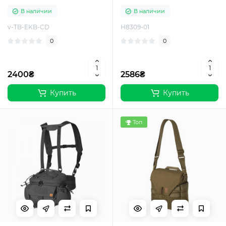
В наличии
В наличии
v-TB-EKB-CD
H8309-01
0
0
2400₴
2586₴
Купить
Купить
Топ