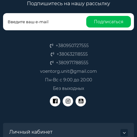
Подпишитесь на нашу рассылку
учитывать несколько ключевых факторов:
Материал: прочный и износостойкий материал,
устойчивый к воздействию влаги, масел и
Подписаться
других агрессивных сред, обеспечивает
долговечность сумки и сохранность вашего
инструмента.
Вместительность и организация: количество и
+380950727555
расположение карманов, отделений и
держателей должно соответствовать вашим
+380632118555
потребностям и позволять удобно разместить и
+380971788555
систематизировать инструмент.
Эргономика и комфорт: удобные ручки,
voentorg.unit@gmail.com
наплечные ремни и система распределения
Пн-Вс с 9:00 до 20:00
веса обеспечат комфортную переноску даже
Без выходных
тяжелого инструмента.
Дополнительные функции: наличие
влагозащитного дна, усиленных углов и
светоотражающих элементов повысит
функциональность и безопасность сумки.
В режиме онлайн вы найдете сумки для
инструментов различных типов: для электриков,
Личный кабинет
сантехников, строителей, автомехаников и мастеров