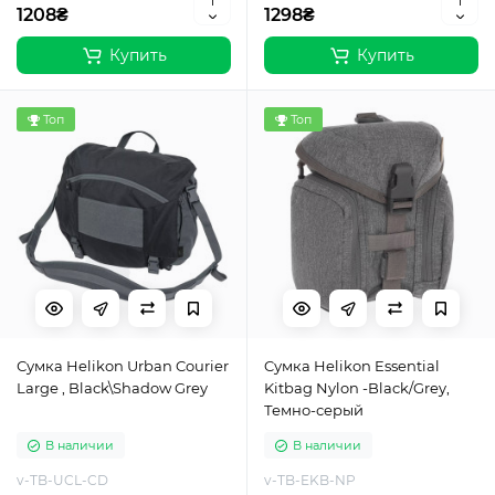
1208₴
1298₴
Купить
Купить
Топ
Топ
Сумка Helikon Urban Courier
Cумкa Helikon Essential
Large , Black\Shadow Grey
Kitbag Nylon -Black/Grey,
Темно-серый
В наличии
В наличии
v-TB-UCL-CD
v-TB-EKB-NP