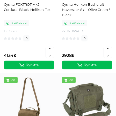
Сумка FOXTROT Mk2 -
Сумка Helikon Bushcraft
Cordura, Black, Helikon-Tex
Haversack 8 л - Olive Green /
Black
В наличии
В наличии
H8316-01
v-TB-HVS-CD
0
0
4134₴
2928₴
Купить
Купить
Топ
Топ