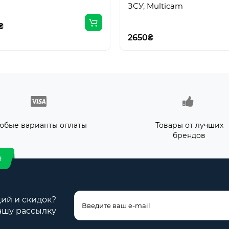
ЗСУ, Multicam
₴
2650₴
юбые варианты оплаты
Товары от лучших
брендов
н
ций и скидок?
ашу рассылку