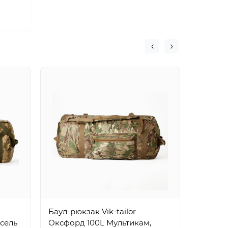
Баул-р
камуфл
Баул-рюкзак Vik-tailor
3180₴
сель
Оксфорд 100L Мультикам,