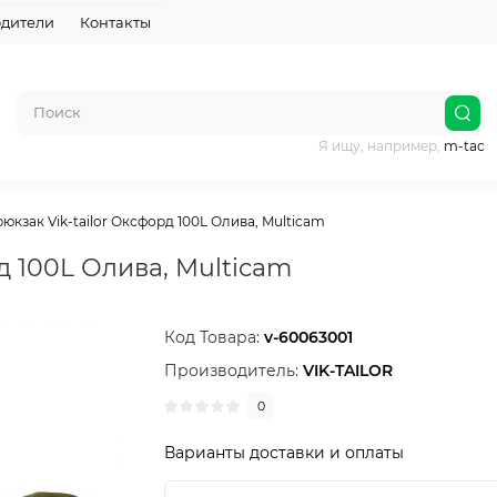
дители
Контакты
Я ищу, например,
m-tac
юкзак Vik-tailor Оксфорд 100L Олива, Multicam
д 100L Олива, Multicam
Код Товара:
v-60063001
Производитель:
VIK-TAILOR
0
Варианты доставки и оплаты