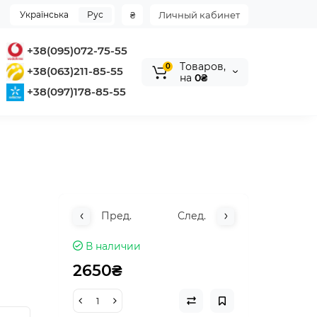
Українська
Рус
₴
Личный кабинет
+38(095)072-75-55
Tоваров,
0
+38(063)211-85-55
на
0₴
+38(097)178-85-55
Пред.
След.
В наличии
2650₴