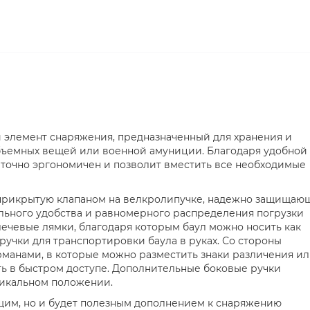
 элемент снаряжения, предназначенный для хранения и
бъемных вещей или военной амуниции. Благодаря удобной
точно эргономичен и позволит вместить все необходимые
, прикрытую клапаном на велкролипучке, надежно защищаю
льного удобства и равномерного распределения погрузки
чевые лямки, благодаря которым баул можно носить как
ручки для транспортировки баула в руках. Со стороны
рманами, в которые можно разместить знаки различения и
ь в быстром доступе. Дополнительные боковые ручки
тикальном положении.
щим, но и будет полезным дополнением к снаряжению