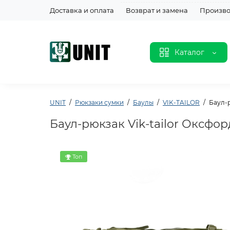
Доставка и оплата
Возврат и замена
Произво
Каталог
UNIT
Рюкзаки сумки
Баулы
VIK-TAILOR
Баул-р
Баул-рюкзак Vik-tailor Оксфор
Топ