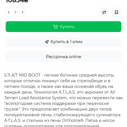
10854₴
Купить
Купить в 1 клик
Рассрочка online
5.11 A/T MID BOOT - легкие ботинки средней высоты,
которые отлично покажут себя на стрельбище и в
летнем походе, а также как ваша основная обувь на
каждый день. Технология A.T.L.A.S. это акроним от All
Terrain Load Assistance System, что можно перевести как
"всепогодная система поддержки при переноске
грузов". Это предполагает комбинацию двух типов
полиуретановой пены, стабилизирующего супинатора
A.T.L.A.S. и стельки из пены Ortholite®. Пятка и носок
усилены полиуретаном для дополнительной