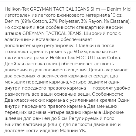
Helikon-Tex GREYMAN TACTICAL JEANS Slim — Denim Mid
изготовлен из легкого джинсового материала 10 oz.
Denim (69% Cotton, 27% Polyester, 3% Rayon, 1% Elastane),
но сохранили все особенности стандартной версии
штанов GREYMAN TACTICAL JEANS. Широкий пояс с
эластичными вставками обеспечивает
дополнительную регулировку. Шлевки на поясе
позволяют одевать ремень до 50 мм, включая все
тактические ремни Helikon-Tex: EDC, UTL или Cobra.
Двойная ласточка (клин) обеспечивает легкость
движения и долговечность изделия. Девять карманов:
два основных классических кармана спереди, два
меньших передних кармана, четыре задних и один
внутри переднего правого кармана — позволят удобно
разместить все ваши основные вещи. Особенности:
Два классических кармана с усиленными краями Один
внутри переднего правого кармана Два меньших
передних кармана Четыре задних кармана Широкие
шлевки для ремней до 5 см Регулируемый пояс
Вшитая ластовица (клин) для легкости движения и
долговечности изделия Молнии YK.