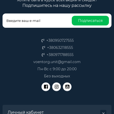
Хотите быть в курсе всех акций и скидок?
Подпишитесь на нашу рассылку
Подписаться
+380950727555
+380632118555
+380971788555
voentorg.unit@gmail.com
Пн-Вс с 9:00 до 20:00
Без выходных
Личный кабинет