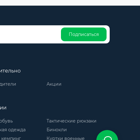
Подписаться
ительно
дители
Акции
рии
обувь
Тактические рюкзаки
кая одежда
Бинокли
 кемпинг
Куртки военные