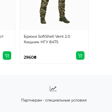
от
Брюки SoftShell Vent 2.0
Брюки S
Хищник НГУ 8475
Графит
2960₴
2960₴
Партнерам - специальные условия