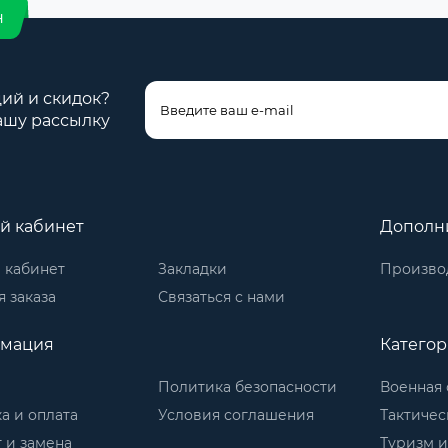
н
ций и скидок?
ашу рассылку
й кабинет
Дополн
 кабинет
Закладки
Произво
 заказа
Связаться с нами
мация
Катего
Политика безопасности
Военная 
а и оплата
Условия соглашения
Тактичес
 и замена
Туризм и