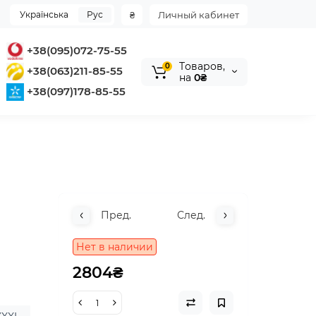
Українська
Рус
₴
Личный кабинет
+38(095)072-75-55
Tоваров,
0
+38(063)211-85-55
на
0₴
+38(097)178-85-55
Пред.
След.
Нет в наличии
2804₴