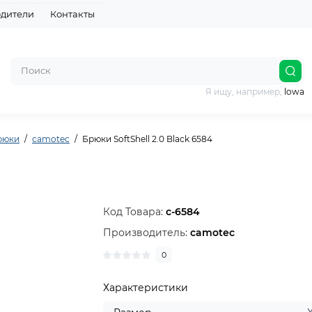
дители
Контакты
Я ищу, например,
lowa
рюки
camotec
Брюки SoftShell 2.0 Black 6584
Код Товара:
c-6584
Производитель:
camotec
0
Характеристики