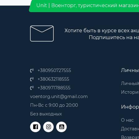
Unit | Военторг, туристический магази
Хотите быть в курсе всех ак
Подпишитесь на н
Личны
+380950727555
+380632118555
Личный
+380971788555
История
voentorg.unit@gmail.com
Пн-Вс с 9:00 до 20:00
Инфор
Без выходных
О нас
Доставк
Возврат