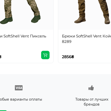
 SoftShell Vent Пиксель
Брюки SoftShell Vent Кой
8289
₴
2856₴
юбые варианты оплаты
Товары от лучших
брендов