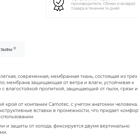
производителя, Обмен и возврат
товара в течении 14 дней
0
тзывы
 легкая, современная, мембранная ткань, состоящая из трех
ло; мембрана защищающая от ветра и влаги, устойчивая к
р с влагостойкой пропиткой, защищающий от пыли, грязи и
 крой от компании Camotec, с учетом анатомии человека.
нструктивные вставки в промежности, что придает комфор
использовании.
и и защиты от холода, фиксируется двумя вертикально
ми.