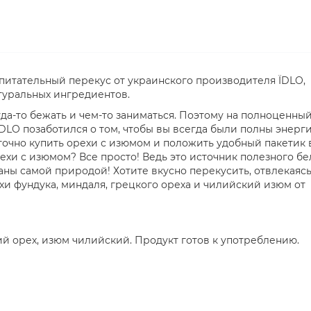
итательный перекус от украинского производителя ЇDLO,
туральных ингредиентов.
уда-то бежать и чем-то заниматься. Поэтому на полноценны
ЇDLO позаботился о том, чтобы вы всегда были полны энерг
точно купить орехи с изюмом и положить удобный пакетик 
ехи с изюмом? Все просто! Ведь это источник полезного бе
ны самой природой! Хотите вкусно перекусить, отвлекаясь
хи фундука, миндаля, грецкого ореха и чилийский изюм от
й орех, изюм чилийский. Продукт готов к употреблению.