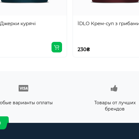
 Джерки курячі
ЇDLO Крем-суп з грибам
230₴
юбые варианты оплаты
Товары от лучших
брендов
н