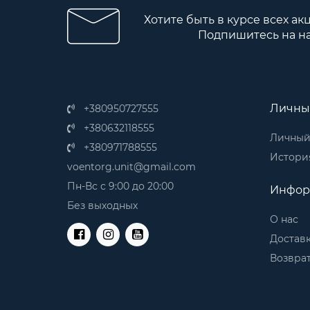
Хотите быть в курсе всех ак
Подпишитесь на н
Личны
+380950727555
+380632118555
Личный
+380971788555
История
voentorg.unit@gmail.com
Пн-Вс с 9:00 до 20:00
Инфор
Без выходных
О нас
Доставк
Возврат