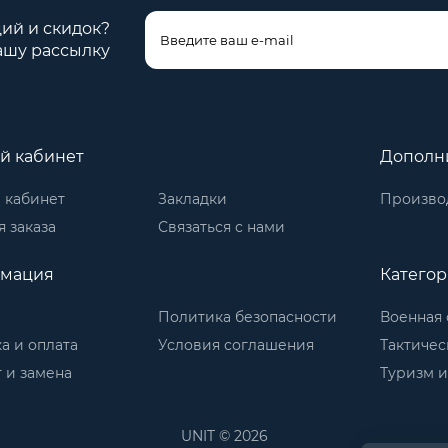
ций и скидок?
ашу рассылку
й кабинет
Дополн
 кабинет
Закладки
Произво
 заказа
Связаться с нами
мация
Катего
Политика безопасности
Военная 
а и оплата
Условия соглашения
Тактичес
 и замена
Туризм и
UNIT © 2026