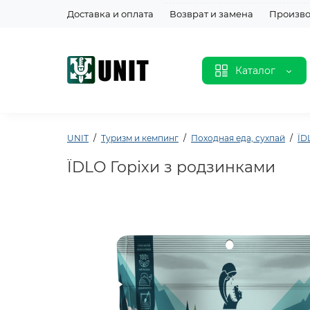
Доставка и оплата
Возврат и замена
Произво
Каталог
UNIT
Туризм и кемпинг
Походная еда, сухпай
ЇD
ЇDLO Горіхи з родзинками