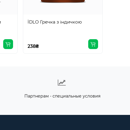
и
ЇDLO Гречка з індичкою
ЇDLO Д
238₴
238₴
Партнерам - специальные условия