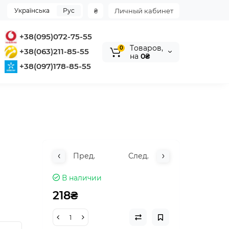
Українська
Рус
₴
Личный кабинет
+38(095)072-75-55
Tоваров,
0
+38(063)211-85-55
на
0₴
+38(097)178-85-55
Пред.
След.
В наличии
218₴