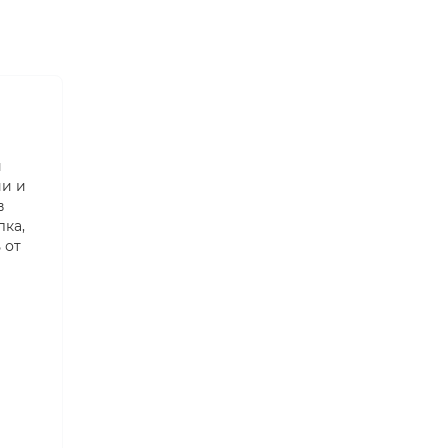
й
ии и
в
лка,
 от