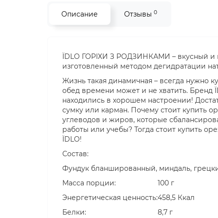
0
Описание
Отзывы
ЇDLO ГОРІХИ З РОДЗИНКАМИ – вкусный и п
изготовленный методом дегидратации на
Жизнь такая динамичная – всегда нужно к
обед времени может и не хватить. Бренд 
находились в хорошем настроении! Доста
сумку или карман. Почему стоит купить ор
углеводов и жиров, которые сбалансирова
работы или учебы? Тогда стоит купить оре
ЇDLO!
Состав:
Фундук бланшированный, миндаль, грецки
Масса порции:
100 г
Энергетическая ценность:
458,5 Ккал
Белки:
8,7 г