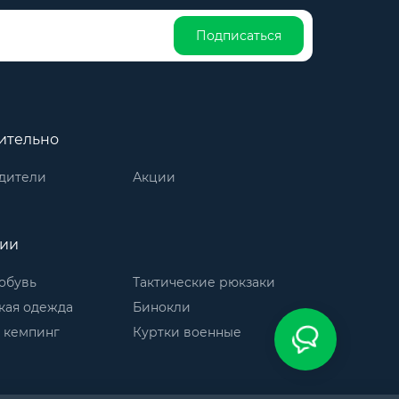
Подписаться
ительно
дители
Акции
рии
обувь
Тактические рюкзаки
кая одежда
Бинокли
 кемпинг
Куртки военные