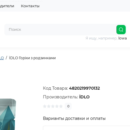
дители
Контакты
Я ищу, например,
lowa
LO
ЇDLO Горіхи з родзинками
Код Товара:
4820219970132
Производитель:
ЇDLO
0
Варианты доставки и оплаты