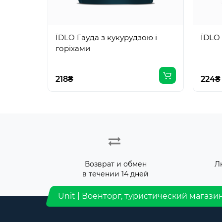
ЇDLO Гауда з кукурудзою і
ЇDLO
горіхами
218₴
224₴
Возврат и обмен
Л
в течении 14 дней
Unit | Военторг, туристический магази