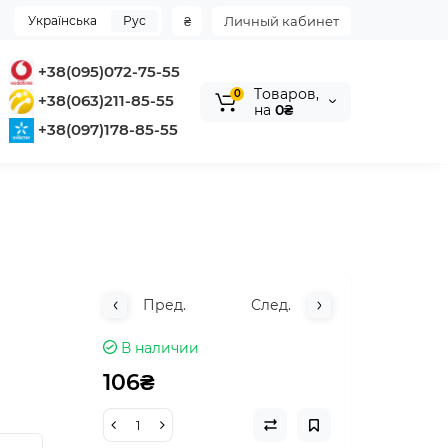
Українська
Рус
₴
Личный кабинет
+38(095)072-75-55
Tоваров,
0
+38(063)211-85-55
на
0₴
+38(097)178-85-55
Пред.
След.
В наличии
106₴