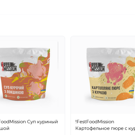
FoodMission Суп куриный
!FestFoodMission
пшой
Картофельное пюре с ку