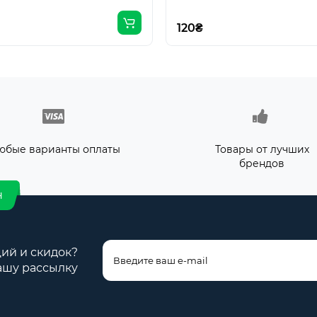
120₴
юбые варианты оплаты
Товары от лучших
брендов
н
ций и скидок?
ашу рассылку