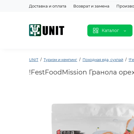
Доставка и оплата
Возврат и замена
Произво
Каталог
UNIT
Туризм и кемпинг
Походная еда, сухпай
!F
!FestFoodMission Гранола оре