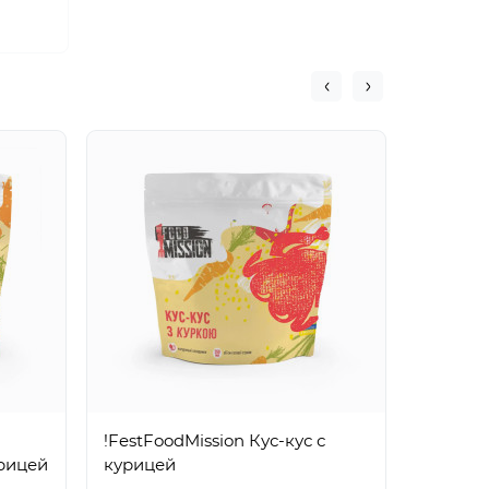
!FestFoodMission Кус-кус с
!FestFo
рицей
курицей
овсяна