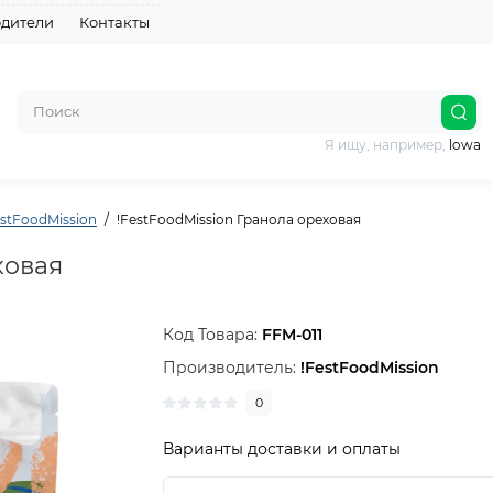
дители
Контакты
Я ищу, например,
lowa
estFoodMission
!FestFoodMission Гранола ореховая
ховая
Код Товара:
FFM-011
Производитель:
!FestFoodMission
0
Варианты доставки и оплаты