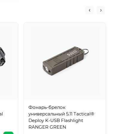
Фонарь
универс
Deploy 
Фонарь-брелок
al
универсальный 5.11 Tactical®
2443₴
Deploy K-USB Flashlight
RANGER GREEN