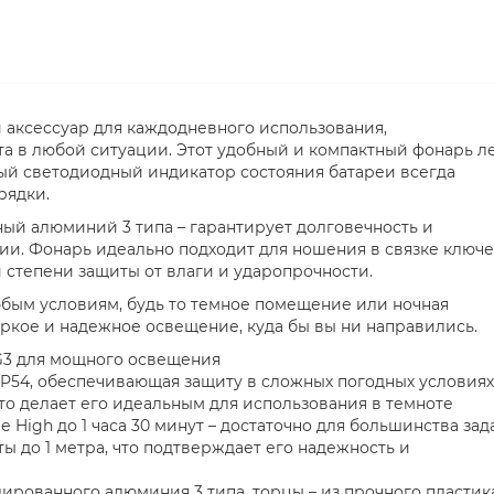
аксессуар для каждодневного использования,
 в любой ситуации. Этот удобный и компактный фонарь л
ный светодиодный индикатор состояния батареи всегда
рядки.
ый алюминий 3 типа – гарантирует долговечность и
и. Фонарь идеально подходит для ношения в связке ключе
 степени защиты от влаги и ударопрочности.
юбым условиям, будь то темное помещение или ночная
яркое и надежное освещение, куда бы вы ни направились.
G3 для мощного освещения
IP54, обеспечивающая защиту в сложных погодных условиях
что делает его идеальным для использования в темноте
High до 1 часа 30 минут – достаточно для большинства зад
ы до 1 метра, что подтверждает его надежность и
ированного алюминия 3 типа, торцы – из прочного пластик