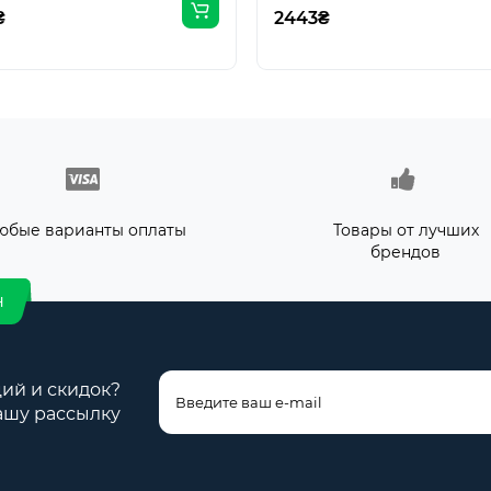
₴
2443₴
юбые варианты оплаты
Товары от лучших
брендов
н
ций и скидок?
ашу рассылку