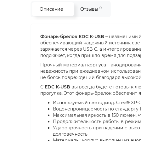
0
Описание
Отзывы
Фонарь-брелок EDC K-USB
– незаменимый 
обеспечивающий надежный источник света
заряжается через USB C, а интегрирован
подскажет, когда пришло время для подза
Прочный материал корпуса – анодированн
надежность при ежедневном использовани
не боясь повреждений благодаря высокой
С
EDC K-USB
вы всегда будете готовы к л
прогулка. Этот фонарь-брелок обеспечит 
Используемый светодиод: Cree® XP-
Водонепроницаемость по стандарту 
Максимальная яркость в 150 люмен, 
Продолжительность работы в режиме 
Ударопрочность при падении с высот
долговечность
Материалы: корпус выполнен из анод