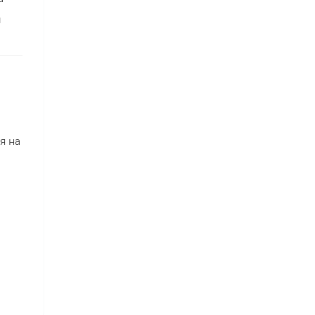
й
я на