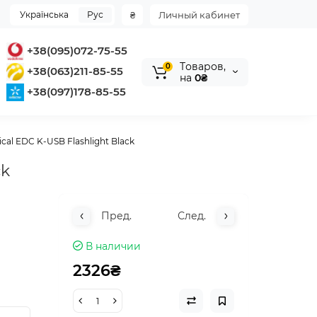
Українська
Рус
₴
Личный кабинет
+38(095)072-75-55
Tоваров,
0
+38(063)211-85-55
на
0₴
+38(097)178-85-55
cal EDC K-USB Flashlight Black
ck
Пред.
След.
В наличии
2326₴