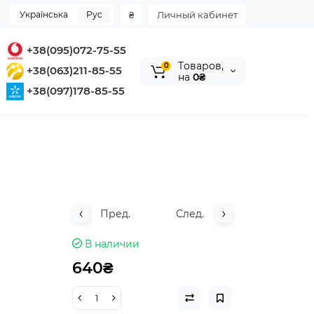
Українська
Рус
₴
Личный кабинет
+38(095)072-75-55
Tоваров,
0
+38(063)211-85-55
на
0₴
+38(097)178-85-55
Пред.
След.
В наличии
640₴