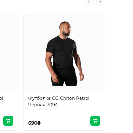
ol
Футболка CG Chiton Patrol
Футболк
Черная 7094
Grid Ко
690₴
690₴