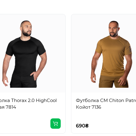
лка Thorax 2.0 HighCool
Футболка CM Chiton Patr
ая 7814
Койот 7136
690₴