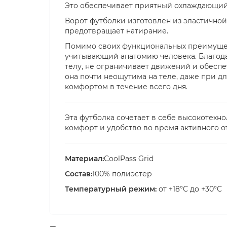
Это обеспечивает приятный охлаждающий 
Ворот футболки изготовлен из эластичной
предотвращает натирание.
Помимо своих функциональных преимущес
учитывающий анатомию человека. Благода
телу, не ограничивает движений и обесп
она почти неощутима на теле, даже при д
комфортом в течение всего дня.
Эта футболка сочетает в себе высокотехн
комфорт и удобство во время активного о
Материал:
CoolPass Grid
Состав:
100% полиэстер
Температурный режим:
от +18°C до +30°C