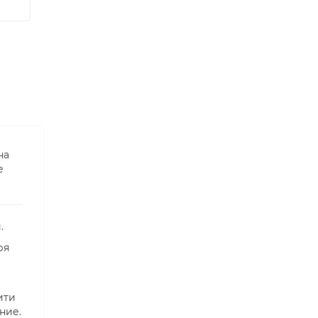
на
е
.
ря
ити
ние.