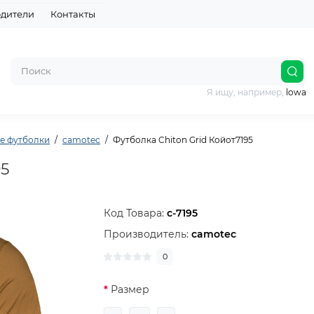
дители
Контакты
Я ищу, например,
lowa
е футболки
camotec
Футболка Chiton Grid Койот7195
95
Код Товара:
c-7195
Производитель:
camotec
0
Размер