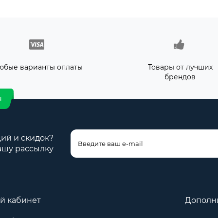
юбые варианты оплаты
Товары от лучших
брендов
н
ций и скидок?
ашу рассылку
й кабинет
Дополн