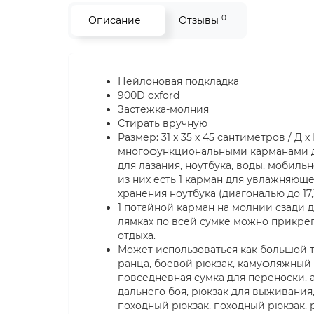
0
Описание
Отзывы
Нейлоновая подкладка
900D oxford
Застежка-молния
Стирать вручную
Размер: 31 x 35 x 45 сантиметров / Д 
многофункциональными карманами дл
для лазания, ноутбука, воды, мобиль
из них есть 1 карман для увлажняюще
хранения ноутбука (диагональю до 17,
1 потайной карман на молнии сзади 
лямках по всей сумке можно прикре
отдыха.
Может использоваться как большой 
ранца, боевой рюкзак, камуфляжный 
повседневная сумка для переноски, 
дальнего боя, рюкзак для выживания
походный рюкзак, походный рюкзак, 