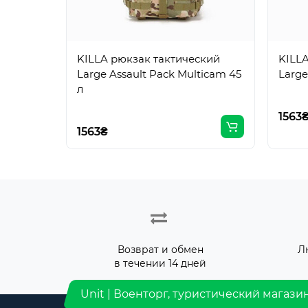
KILLA рюкзак тактический
KILL
Large Assault Pack Multicam 45
л
1563
1563₴
Возврат и обмен
Л
в течении 14 дней
Unit | Военторг, туристический магази