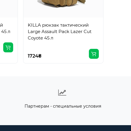
KILLA 
Large A
MC 45 л
ий
KILLA рюкзак тактический
 45 л
Large Assault Pack Lazer Cut
1724₴
Coyote 45 л
1724₴
Партнерам - специальные условия