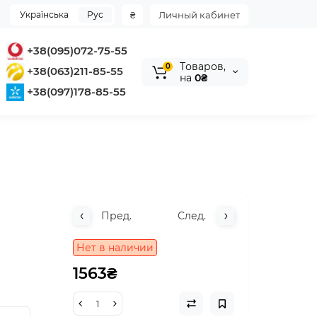
Українська
Рус
₴
Личный кабинет
+38(095)072-75-55
Tоваров,
0
+38(063)211-85-55
на
0₴
+38(097)178-85-55
Пред.
След.
Нет в наличии
1563₴