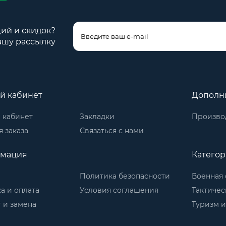
ций и скидок?
ашу рассылку
й кабинет
Дополн
 кабинет
Закладки
Произво
 заказа
Связаться с нами
мация
Катего
Политика безопасности
Военная 
а и оплата
Условия соглашения
Тактичес
 и замена
Туризм и