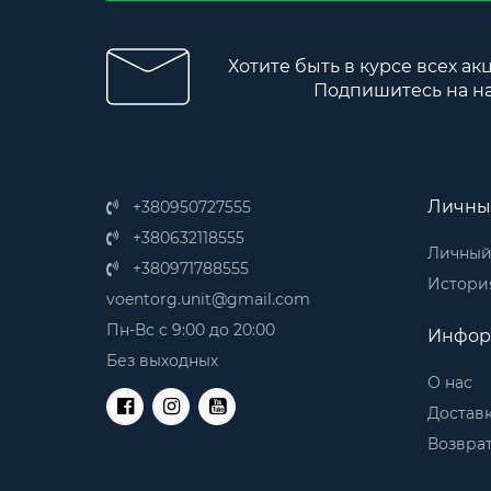
Хотите быть в курсе всех ак
Подпишитесь на н
Личны
+380950727555
+380632118555
Личный
+380971788555
История
voentorg.unit@gmail.com
Пн-Вс с 9:00 до 20:00
Инфор
Без выходных
О нас
Доставк
Возврат