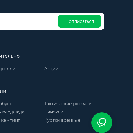
Подписаться
ительно
дители
Акции
рии
обувь
Тактические рюкзаки
кая одежда
Бинокли
 кемпинг
Куртки военные