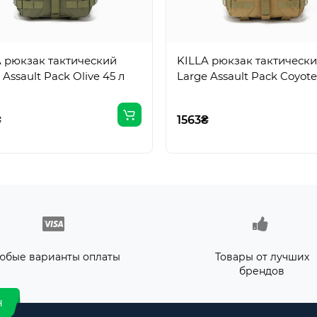
A рюкзак тактический
KILLA рюкзак тактическ
Large Assault Pack Olive 45 л
Large Assault Pack Coyote
₴
1563₴
юбые варианты оплаты
Товары от лучших
брендов
н