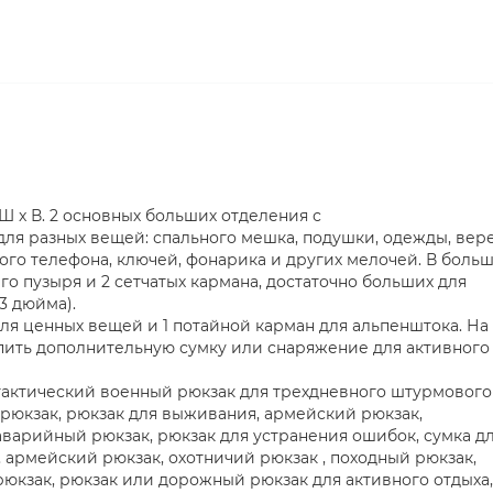
x Ш x В. 2 основных больших отделения с
я разных вещей: спального мешка, подушки, одежды, вер
ного телефона, ключей, фонарика и других мелочей. В боль
го пузыря и 2 сетчатых кармана, достаточно больших для
3 дюйма).
для ценных вещей и 1 потайной карман для альпенштока. На
пить дополнительную сумку или снаряжение для активного
тактический военный рюкзак для трехдневного штурмового
рюкзак, рюкзак для выживания, армейский рюкзак,
аварийный рюкзак, рюкзак для устранения ошибок, сумка д
, армейский рюкзак, охотничий рюкзак , походный рюкзак,
рюкзак, рюкзак или дорожный рюкзак для активного отдыха,