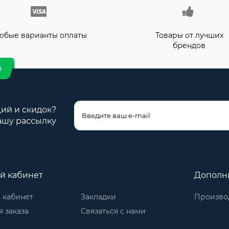
юбые варианты оплаты
Товары от лучших
брендов
н
ций и скидок?
ашу рассылку
й кабинет
Дополн
 кабинет
Закладки
Произво
 заказа
Связаться с нами