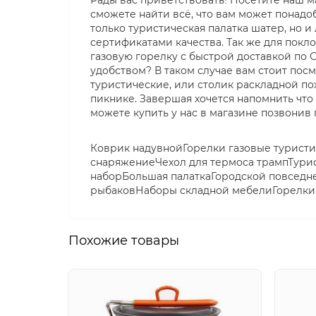
Рады вас приветствовать! Посетите наш м
сможете найти всё, что вам может понадо
только туристическая палатка шатер, но 
сертификатами качества. Так же для покл
газовую горелку с быстрой доставкой по 
удобством? В таком случае вам стоит пос
туристические, или столик раскладной п
пикнике. Завершая хочется напомнить что
можете купить у нас в магазине позвонив 
Коврик надувнойГорелки газовые турист
снаряжениеЧехол для термоса трампТури
наборБольшая палаткаГородской повседн
рыбаковНаборы складной мебелиГорелки
Похожие товары