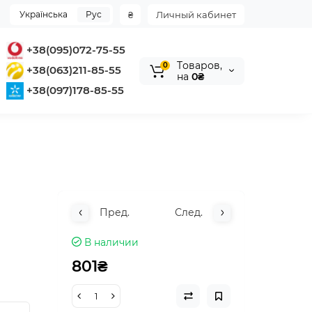
Українська
Рус
₴
Личный кабинет
+38(095)072-75-55
Tоваров,
0
+38(063)211-85-55
на
0₴
+38(097)178-85-55
Пред.
След.
В наличии
801₴