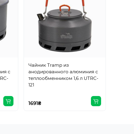
Чайник Tramp из
ия с
анодированного алюминия с
TRC-
теплообменником 1,6 л UTRC-
121
1691₴