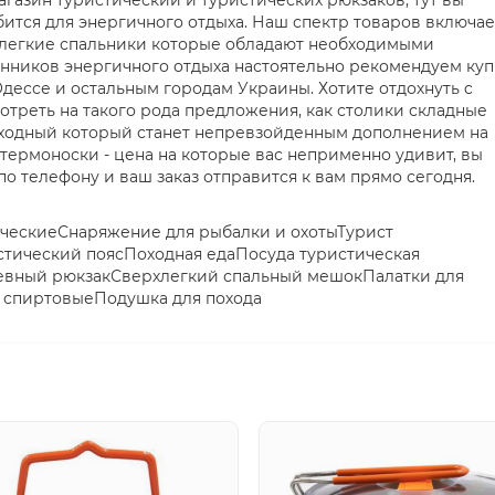
агазин туристический и туристических рюкзаков, тут вы
бится для энергичного отдыха. Наш спектр товаров включае
и легкие спальники которые обладают необходимыми
онников энергичного отдыха настоятельно рекомендуем куп
Одессе и остальным городам Украины. Хотите отдохнуть c
мотреть на такого рода предложения, как столики складные
оходный который станет непревзойденным дополнением на
 термоноски - цена на которые вас неприменно удивит, вы
по телефону и ваш заказ отправится к вам прямо сегодня.
ическиеСнаряжение для рыбалки и охотыТурист
стический поясПоходная едаПосуда туристическая
евный рюкзакСверхлегкий спальный мешокПалатки для
 спиртовыеПодушка для похода