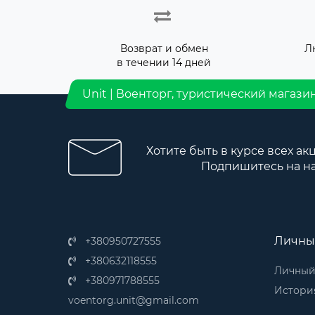
Возврат и обмен
Л
в течении 14 дней
Unit | Военторг, туристический магази
Хотите быть в курсе всех ак
Подпишитесь на н
Личны
+380950727555
+380632118555
Личный
+380971788555
История
voentorg.unit@gmail.com