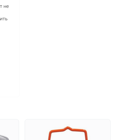
т не
ить