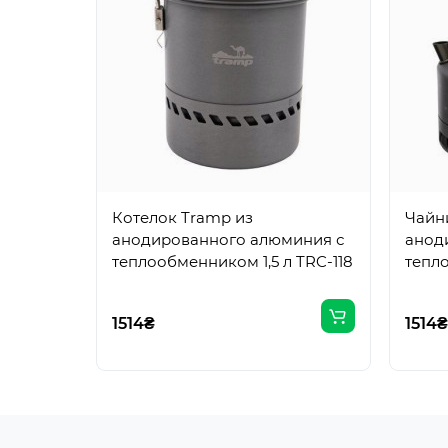
Котелок Tramp из
Чайн
анодированного алюминия с
анод
теплообменником 1,5 л TRC-118
тепло
1514₴
1514₴