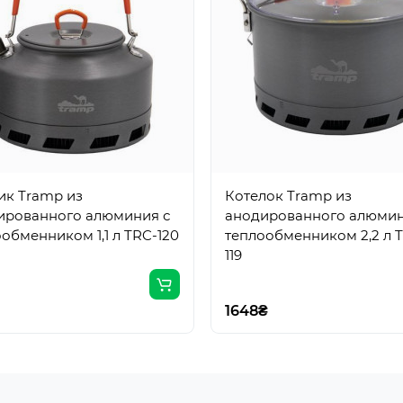
ик Tramp из
Котелок Tramp из
ированного алюминия с
анодированного алюмин
обменником 1,1 л TRC-120
теплообменником 2,2 л 
119
1648₴