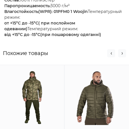
Состав:
100% Полиэстер
Паропроницаемость:
3000 г/м²
Влагостойкость(WPR): 01PFM0 1 Woojin
Температурный
режим:
от +15°C до -15°C( при послойном
одевании)
Температурний режим:
від +15°C до -15°C(при пошаровому одяганні)
Похожие товары