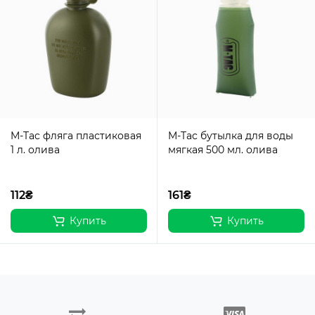
M-Tac фляга пластиковая
M-Tac бутылка для воды
1 л. олива
мягкая 500 мл. олива
112₴
161₴
Купить
Купить