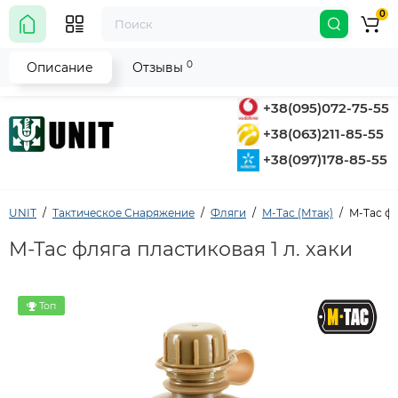
0
0
Описание
Отзывы
+38(095)072-75-55
+38(063)211-85-55
+38(097)178-85-55
UNIT
Тактическое Снаряжение
Фляги
M-Tac (Мтак)
M-Tac фл
M-Tac фляга пластиковая 1 л. хаки
Топ