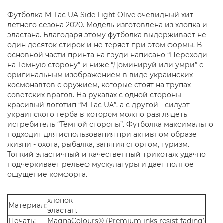
Футболка M-Tac UA Side Light Olive очевидный хит
летнего сезона 2020. Модель изготовлена из хлопка и
эластана. Благодаря этому футболка выдерживает не
один десяток стирок и не теряет при этом формы. В
основной части принта на груди написано “Переходи
на Тёмную сторону” и ниже “Доминируй или умри” с
оригинальным изображением в виде украинских
космонавтов с оружием, которые стоят на трупах
советских врагов. На рукавах с одной стороны
красивый логотип “M-Tac UA”, а с другой - силуэт
украинского герба в котором можно разглядеть
истребитель “Тёмной стороны”. Футболка максимально
подходит для использования при активном образе
жизни - охота, рыбалка, занятия спортом, туризм.
Тонкий эластичный и качественный трикотаж удачно
подчеркивает рельеф мускулатуры и дает полное
ощущение комфорта.
хлопок
Материал:
эластан.
Печать:
MagnaColours® (Premium inks resist fading)