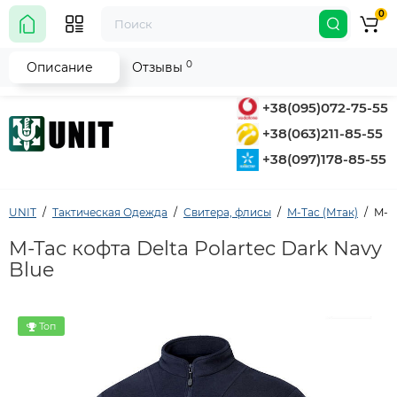
0
0
Описание
Отзывы
+38(095)072-75-55
+38(063)211-85-55
+38(097)178-85-55
UNIT
Тактическая Одежда
Свитера, флисы
M-Tac (Мтак)
M-Ta
M-Tac кофта Delta Polartec Dark Navy
Blue
Топ