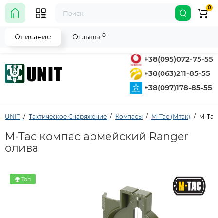
0
0
Описание
Отзывы
+38(095)072-75-55
+38(063)211-85-55
+38(097)178-85-55
UNIT
Тактическое Снаряжение
Компасы
M-Tac (Мтак)
M-Tac
M-Tac компас армейский Ranger
олива
Топ