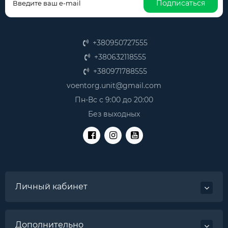
Подписаться
+380950727555
+380632118555
+380971788555
voentorg.unit@gmail.com
Пн-Вс с 9:00 до 20:00
Без выходных
Личный кабинет
Дополнительно