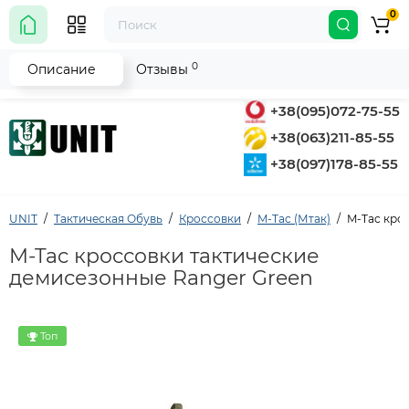
0
0
Описание
Отзывы
+38(095)072-75-55
+38(063)211-85-55
+38(097)178-85-55
UNIT
Тактическая Обувь
Кроссовки
M-Tac (Мтак)
M-Tac кро
M-Tac кроссовки тактические
демисезонные Ranger Green
Топ