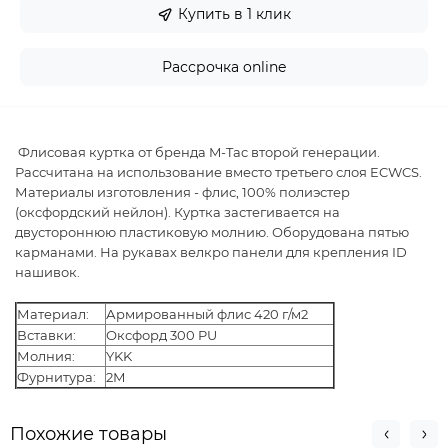
Купить в 1 клик
Рассрочка online
Флисовая куртка от бренда M-Tac второй генерации.
Рассчитана на использование вместо третьего слоя ECWCS.
Материалы изготовления - флис, 100% полиэстер
(оксфордский нейлон). Куртка застегивается на
двустороннюю пластиковую молнию. Оборудована пятью
карманами. На рукавах велкро панели для крепления ID
нашивок.
Материал:
Армированный флис 420 г/м2
Вставки:
Оксфорд 300 PU
Молния:
YKK
Фурнитура:
2М
Похожие товары